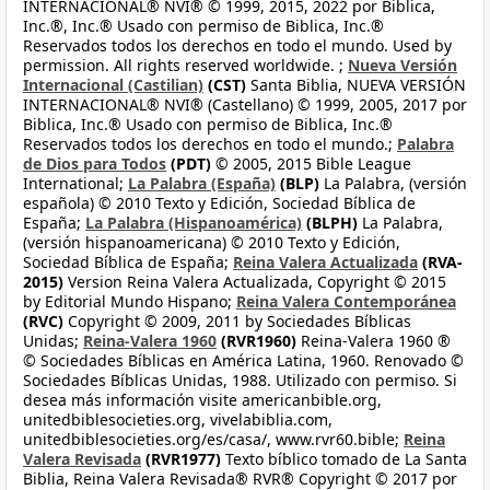
INTERNACIONAL® NVI® © 1999, 2015, 2022 por Biblica,
Inc.®, Inc.® Usado con permiso de Biblica, Inc.®
Reservados todos los derechos en todo el mundo. Used by
permission. All rights reserved worldwide. ;
Nueva Versión
Internacional (Castilian)
(CST)
Santa Biblia, NUEVA VERSIÓN
INTERNACIONAL® NVI® (Castellano) © 1999, 2005, 2017 por
Biblica, Inc.® Usado con permiso de Biblica, Inc.®
Reservados todos los derechos en todo el mundo.;
Palabra
de Dios para Todos
(PDT)
© 2005, 2015 Bible League
International;
La Palabra (España)
(BLP)
La Palabra, (versión
española) © 2010 Texto y Edición, Sociedad Bíblica de
España;
La Palabra (Hispanoamérica)
(BLPH)
La Palabra,
(versión hispanoamericana) © 2010 Texto y Edición,
Sociedad Bíblica de España;
Reina Valera Actualizada
(RVA-
2015)
Version Reina Valera Actualizada, Copyright © 2015
by Editorial Mundo Hispano;
Reina Valera Contemporánea
(RVC)
Copyright © 2009, 2011 by Sociedades Bíblicas
Unidas;
Reina-Valera 1960
(RVR1960)
Reina-Valera 1960 ®
© Sociedades Bíblicas en América Latina, 1960. Renovado ©
Sociedades Bíblicas Unidas, 1988. Utilizado con permiso. Si
desea más información visite americanbible.org,
unitedbiblesocieties.org, vivelabiblia.com,
unitedbiblesocieties.org/es/casa/, www.rvr60.bible;
Reina
Valera Revisada
(RVR1977)
Texto bíblico tomado de La Santa
Biblia, Reina Valera Revisada® RVR® Copyright © 2017 por