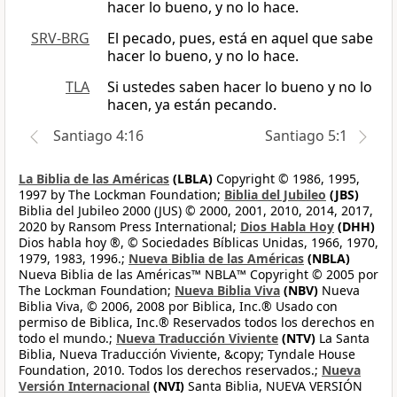
hacer lo bueno, y no lo hace.
SRV-BRG
El pecado, pues, está en aquel que sabe
hacer lo bueno, y no lo hace.
TLA
Si ustedes saben hacer lo bueno y no lo
hacen, ya están pecando.
Santiago 4:16
Santiago 5:1
La Biblia de las Américas
(LBLA)
Copyright © 1986, 1995,
1997 by The Lockman Foundation;
Biblia del Jubileo
(JBS)
Biblia del Jubileo 2000 (JUS) © 2000, 2001, 2010, 2014, 2017,
2020 by Ransom Press International;
Dios Habla Hoy
(DHH)
Dios habla hoy ®, © Sociedades Bíblicas Unidas, 1966, 1970,
1979, 1983, 1996.;
Nueva Biblia de las Américas
(NBLA)
Nueva Biblia de las Américas™ NBLA™ Copyright © 2005 por
The Lockman Foundation;
Nueva Biblia Viva
(NBV)
Nueva
Biblia Viva, © 2006, 2008 por Biblica, Inc.® Usado con
permiso de Biblica, Inc.® Reservados todos los derechos en
todo el mundo.;
Nueva Traducción Viviente
(NTV)
La Santa
Biblia, Nueva Traducción Viviente, &copy; Tyndale House
Foundation, 2010. Todos los derechos reservados.;
Nueva
Versión Internacional
(NVI)
Santa Biblia, NUEVA VERSIÓN