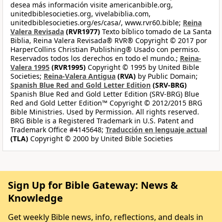
desea más información visite americanbible.org,
unitedbiblesocieties.org, vivelabiblia.com,
unitedbiblesocieties.org/es/casa/, www.rvr60.bible;
Reina
Valera Revisada
(RVR1977)
Texto bíblico tomado de La Santa
Biblia, Reina Valera Revisada® RVR® Copyright © 2017 por
HarperCollins Christian Publishing® Usado con permiso.
Reservados todos los derechos en todo el mundo.;
Reina-
Valera 1995
(RVR1995)
Copyright © 1995 by United Bible
Societies;
Reina-Valera Antigua
(RVA)
by Public Domain;
Spanish Blue Red and Gold Letter Edition
(SRV-BRG)
Spanish Blue Red and Gold Letter Edition (SRV-BRG) Blue
Red and Gold Letter Edition™ Copyright © 2012/2015 BRG
Bible Ministries. Used by Permission. All rights reserved.
BRG Bible is a Registered Trademark in U.S. Patent and
Trademark Office #4145648;
Traducción en lenguaje actual
(TLA)
Copyright © 2000 by United Bible Societies
Sign Up for Bible Gateway: News &
Knowledge
Get weekly Bible news, info, reflections, and deals in