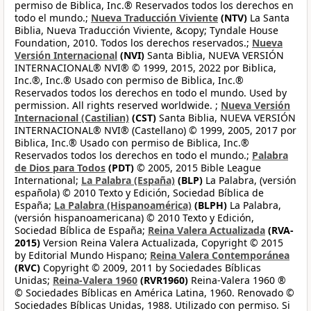
permiso de Biblica, Inc.® Reservados todos los derechos en
todo el mundo.;
Nueva Traducción Viviente
(NTV)
La Santa
Biblia, Nueva Traducción Viviente, &copy; Tyndale House
Foundation, 2010. Todos los derechos reservados.;
Nueva
Versión Internacional
(NVI)
Santa Biblia, NUEVA VERSIÓN
INTERNACIONAL® NVI® © 1999, 2015, 2022 por Biblica,
Inc.®, Inc.® Usado con permiso de Biblica, Inc.®
Reservados todos los derechos en todo el mundo. Used by
permission. All rights reserved worldwide. ;
Nueva Versión
Internacional (Castilian)
(CST)
Santa Biblia, NUEVA VERSIÓN
INTERNACIONAL® NVI® (Castellano) © 1999, 2005, 2017 por
Biblica, Inc.® Usado con permiso de Biblica, Inc.®
Reservados todos los derechos en todo el mundo.;
Palabra
de Dios para Todos
(PDT)
© 2005, 2015 Bible League
International;
La Palabra (España)
(BLP)
La Palabra, (versión
española) © 2010 Texto y Edición, Sociedad Bíblica de
España;
La Palabra (Hispanoamérica)
(BLPH)
La Palabra,
(versión hispanoamericana) © 2010 Texto y Edición,
Sociedad Bíblica de España;
Reina Valera Actualizada
(RVA-
2015)
Version Reina Valera Actualizada, Copyright © 2015
by Editorial Mundo Hispano;
Reina Valera Contemporánea
(RVC)
Copyright © 2009, 2011 by Sociedades Bíblicas
Unidas;
Reina-Valera 1960
(RVR1960)
Reina-Valera 1960 ®
© Sociedades Bíblicas en América Latina, 1960. Renovado ©
Sociedades Bíblicas Unidas, 1988. Utilizado con permiso. Si