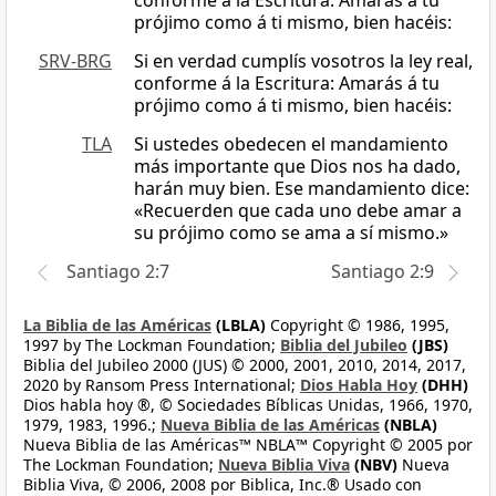
conforme á la Escritura: Amarás á tu
prójimo como á ti mismo, bien hacéis:
SRV-BRG
Si en verdad cumplís vosotros la ley real,
conforme á la Escritura: Amarás á tu
prójimo como á ti mismo, bien hacéis:
TLA
Si ustedes obedecen el mandamiento
más importante que Dios nos ha dado,
harán muy bien. Ese mandamiento dice:
«Recuerden que cada uno debe amar a
su prójimo como se ama a sí mismo.»
Santiago 2:7
Santiago 2:9
La Biblia de las Américas
(LBLA)
Copyright © 1986, 1995,
1997 by The Lockman Foundation;
Biblia del Jubileo
(JBS)
Biblia del Jubileo 2000 (JUS) © 2000, 2001, 2010, 2014, 2017,
2020 by Ransom Press International;
Dios Habla Hoy
(DHH)
Dios habla hoy ®, © Sociedades Bíblicas Unidas, 1966, 1970,
1979, 1983, 1996.;
Nueva Biblia de las Américas
(NBLA)
Nueva Biblia de las Américas™ NBLA™ Copyright © 2005 por
The Lockman Foundation;
Nueva Biblia Viva
(NBV)
Nueva
Biblia Viva, © 2006, 2008 por Biblica, Inc.® Usado con