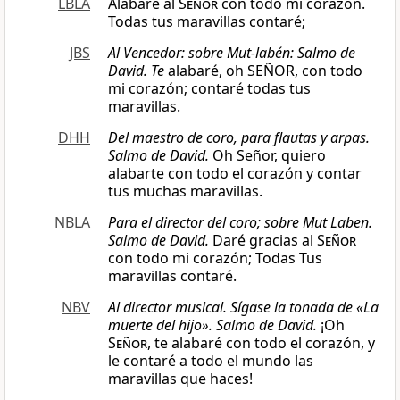
LBLA
Alabaré al
Señor
con todo mi corazón.
Todas tus maravillas contaré;
JBS
Al Vencedor: sobre Mut-labén: Salmo de
David.
Te
alabaré, oh SEÑOR, con todo
mi corazón; contaré todas tus
maravillas.
DHH
Del maestro de coro, para flautas y arpas.
Salmo de David.
Oh Señor, quiero
alabarte con todo el corazón y contar
tus muchas maravillas.
NBLA
Para el director del coro; sobre Mut Laben.
Salmo de David.
Daré gracias al
Señor
con todo mi corazón; Todas Tus
maravillas contaré.
NBV
Al director musical. Sígase la tonada de «La
muerte del hijo». Salmo de David.
¡Oh
Señor
, te alabaré con todo el corazón, y
le contaré a todo el mundo las
maravillas que haces!