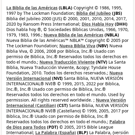
La Biblia de las Américas
(LBLA)
Copyright © 1986, 1995,
1997 by The Lockman Foundation;
Biblia del Jubileo
(JBS)
Biblia del Jubileo 2000 (JUS) © 2000, 2001, 2010, 2014, 2017,
2020 by Ransom Press International;
Dios Habla Hoy
(DHH)
Dios habla hoy ®, © Sociedades Bíblicas Unidas, 1966, 1970,
1979, 1983, 1996.;
Nueva Biblia de las Américas
(NBLA)
Nueva Biblia de las Américas™ NBLA™ Copyright © 2005 por
The Lockman Foundation;
Nueva Biblia Viva
(NBV)
Nueva
Biblia Viva, © 2006, 2008 por Biblica, Inc.® Usado con
permiso de Biblica, Inc.® Reservados todos los derechos en
todo el mundo.;
Nueva Traducción Viviente
(NTV)
La Santa
Biblia, Nueva Traducción Viviente, &copy; Tyndale House
Foundation, 2010. Todos los derechos reservados.;
Nueva
Versión Internacional
(NVI)
Santa Biblia, NUEVA VERSIÓN
INTERNACIONAL® NVI® © 1999, 2015, 2022 por Biblica,
Inc.®, Inc.® Usado con permiso de Biblica, Inc.®
Reservados todos los derechos en todo el mundo. Used by
permission. All rights reserved worldwide. ;
Nueva Versión
Internacional (Castilian)
(CST)
Santa Biblia, NUEVA VERSIÓN
INTERNACIONAL® NVI® (Castellano) © 1999, 2005, 2017 por
Biblica, Inc.® Usado con permiso de Biblica, Inc.®
Reservados todos los derechos en todo el mundo.;
Palabra
de Dios para Todos
(PDT)
© 2005, 2015 Bible League
International;
La Palabra (España)
(BLP)
La Palabra, (versión