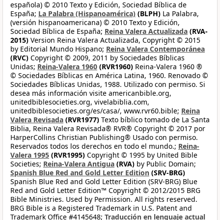
española) © 2010 Texto y Edición, Sociedad Bíblica de
España;
La Palabra (Hispanoamérica)
(BLPH)
La Palabra,
(versión hispanoamericana) © 2010 Texto y Edición,
Sociedad Bíblica de España;
Reina Valera Actualizada
(RVA-
2015)
Version Reina Valera Actualizada, Copyright © 2015
by Editorial Mundo Hispano;
Reina Valera Contemporánea
(RVC)
Copyright © 2009, 2011 by Sociedades Bíblicas
Unidas;
Reina-Valera 1960
(RVR1960)
Reina-Valera 1960 ®
© Sociedades Bíblicas en América Latina, 1960. Renovado ©
Sociedades Bíblicas Unidas, 1988. Utilizado con permiso. Si
desea más información visite americanbible.org,
unitedbiblesocieties.org, vivelabiblia.com,
unitedbiblesocieties.org/es/casa/, www.rvr60.bible;
Reina
Valera Revisada
(RVR1977)
Texto bíblico tomado de La Santa
Biblia, Reina Valera Revisada® RVR® Copyright © 2017 por
HarperCollins Christian Publishing® Usado con permiso.
Reservados todos los derechos en todo el mundo.;
Reina-
Valera 1995
(RVR1995)
Copyright © 1995 by United Bible
Societies;
Reina-Valera Antigua
(RVA)
by Public Domain;
Spanish Blue Red and Gold Letter Edition
(SRV-BRG)
Spanish Blue Red and Gold Letter Edition (SRV-BRG) Blue
Red and Gold Letter Edition™ Copyright © 2012/2015 BRG
Bible Ministries. Used by Permission. All rights reserved.
BRG Bible is a Registered Trademark in U.S. Patent and
Trademark Office #4145648;
Traducción en lenguaje actual