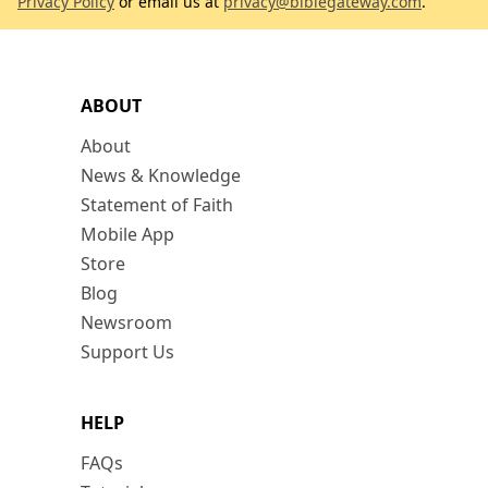
Privacy Policy
or email us at
privacy@biblegateway.com
.
ABOUT
About
News & Knowledge
Statement of Faith
Mobile App
Store
Blog
Newsroom
Support Us
HELP
FAQs