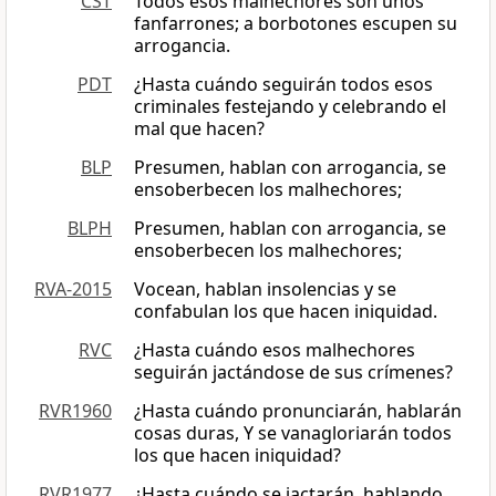
CST
Todos esos malhechores son unos
fanfarrones; a borbotones escupen su
arrogancia.
PDT
¿Hasta cuándo seguirán todos esos
criminales festejando y celebrando el
mal que hacen?
BLP
Presumen, hablan con arrogancia, se
ensoberbecen los malhechores;
BLPH
Presumen, hablan con arrogancia, se
ensoberbecen los malhechores;
RVA-2015
Vocean, hablan insolencias y se
confabulan los que hacen iniquidad.
RVC
¿Hasta cuándo esos malhechores
seguirán jactándose de sus crímenes?
RVR1960
¿Hasta cuándo pronunciarán, hablarán
cosas duras, Y se vanagloriarán todos
los que hacen iniquidad?
RVR1977
¿Hasta cuándo se jactarán, hablando