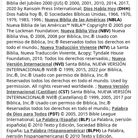
Biblia del Jubileo 2000 (JUS) © 2000, 2001, 2010, 2014, 2017,
2020 by Ransom Press International;
Dios Habla Hoy
(DHH)
Dios habla hoy ®, © Sociedades Bíblicas Unidas, 1966, 1970,
1979, 1983, 1996.;
Nueva Biblia de las Américas
(NBLA)
Nueva Biblia de las Américas™ NBLA™ Copyright © 2005 por
The Lockman Foundation;
Nueva Biblia Viva
(NBV)
Nueva
Biblia Viva, © 2006, 2008 por Biblica, Inc.® Usado con
permiso de Biblica, Inc.® Reservados todos los derechos en
todo el mundo.;
Nueva Traducción Viviente
(NTV)
La Santa
Biblia, Nueva Traducción Viviente, &copy; Tyndale House
Foundation, 2010. Todos los derechos reservados.;
Nueva
Versión Internacional
(NVI)
Santa Biblia, NUEVA VERSIÓN
INTERNACIONAL® NVI® © 1999, 2015, 2022 por Biblica,
Inc.®, Inc.® Usado con permiso de Biblica, Inc.®
Reservados todos los derechos en todo el mundo. Used by
permission. All rights reserved worldwide. ;
Nueva Versión
Internacional (Castilian)
(CST)
Santa Biblia, NUEVA VERSIÓN
INTERNACIONAL® NVI® (Castellano) © 1999, 2005, 2017 por
Biblica, Inc.® Usado con permiso de Biblica, Inc.®
Reservados todos los derechos en todo el mundo.;
Palabra
de Dios para Todos
(PDT)
© 2005, 2015 Bible League
International;
La Palabra (España)
(BLP)
La Palabra, (versión
española) © 2010 Texto y Edición, Sociedad Bíblica de
España;
La Palabra (Hispanoamérica)
(BLPH)
La Palabra,
(versión hispanoamericana) © 2010 Texto y Edición,