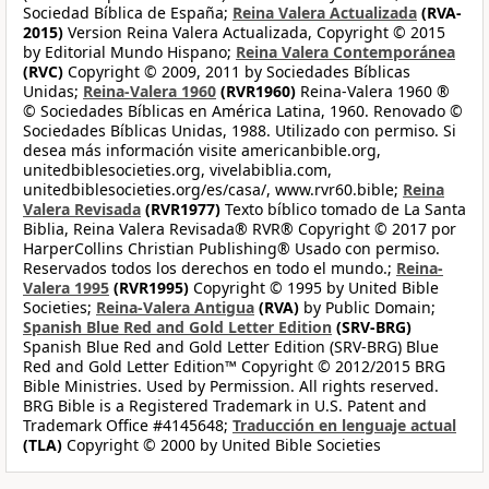
Sociedad Bíblica de España;
Reina Valera Actualizada
(RVA-
2015)
Version Reina Valera Actualizada, Copyright © 2015
by Editorial Mundo Hispano;
Reina Valera Contemporánea
(RVC)
Copyright © 2009, 2011 by Sociedades Bíblicas
Unidas;
Reina-Valera 1960
(RVR1960)
Reina-Valera 1960 ®
© Sociedades Bíblicas en América Latina, 1960. Renovado ©
Sociedades Bíblicas Unidas, 1988. Utilizado con permiso. Si
desea más información visite americanbible.org,
unitedbiblesocieties.org, vivelabiblia.com,
unitedbiblesocieties.org/es/casa/, www.rvr60.bible;
Reina
Valera Revisada
(RVR1977)
Texto bíblico tomado de La Santa
Biblia, Reina Valera Revisada® RVR® Copyright © 2017 por
HarperCollins Christian Publishing® Usado con permiso.
Reservados todos los derechos en todo el mundo.;
Reina-
Valera 1995
(RVR1995)
Copyright © 1995 by United Bible
Societies;
Reina-Valera Antigua
(RVA)
by Public Domain;
Spanish Blue Red and Gold Letter Edition
(SRV-BRG)
Spanish Blue Red and Gold Letter Edition (SRV-BRG) Blue
Red and Gold Letter Edition™ Copyright © 2012/2015 BRG
Bible Ministries. Used by Permission. All rights reserved.
BRG Bible is a Registered Trademark in U.S. Patent and
Trademark Office #4145648;
Traducción en lenguaje actual
(TLA)
Copyright © 2000 by United Bible Societies