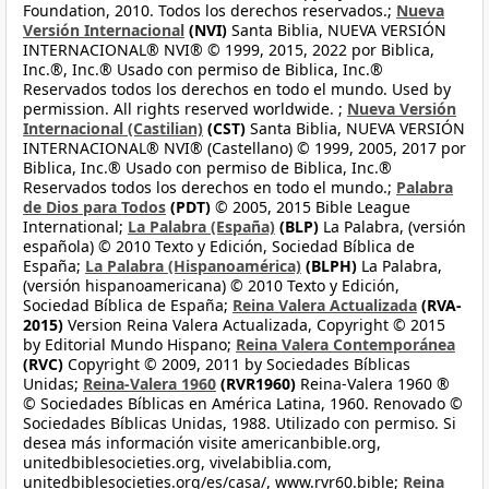
Foundation, 2010. Todos los derechos reservados.;
Nueva
Versión Internacional
(NVI)
Santa Biblia, NUEVA VERSIÓN
INTERNACIONAL® NVI® © 1999, 2015, 2022 por Biblica,
Inc.®, Inc.® Usado con permiso de Biblica, Inc.®
Reservados todos los derechos en todo el mundo. Used by
permission. All rights reserved worldwide. ;
Nueva Versión
Internacional (Castilian)
(CST)
Santa Biblia, NUEVA VERSIÓN
INTERNACIONAL® NVI® (Castellano) © 1999, 2005, 2017 por
Biblica, Inc.® Usado con permiso de Biblica, Inc.®
Reservados todos los derechos en todo el mundo.;
Palabra
de Dios para Todos
(PDT)
© 2005, 2015 Bible League
International;
La Palabra (España)
(BLP)
La Palabra, (versión
española) © 2010 Texto y Edición, Sociedad Bíblica de
España;
La Palabra (Hispanoamérica)
(BLPH)
La Palabra,
(versión hispanoamericana) © 2010 Texto y Edición,
Sociedad Bíblica de España;
Reina Valera Actualizada
(RVA-
2015)
Version Reina Valera Actualizada, Copyright © 2015
by Editorial Mundo Hispano;
Reina Valera Contemporánea
(RVC)
Copyright © 2009, 2011 by Sociedades Bíblicas
Unidas;
Reina-Valera 1960
(RVR1960)
Reina-Valera 1960 ®
© Sociedades Bíblicas en América Latina, 1960. Renovado ©
Sociedades Bíblicas Unidas, 1988. Utilizado con permiso. Si
desea más información visite americanbible.org,
unitedbiblesocieties.org, vivelabiblia.com,
unitedbiblesocieties.org/es/casa/, www.rvr60.bible;
Reina