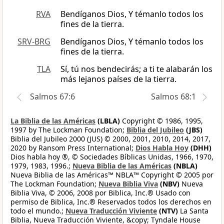
RVA
Bendíganos Dios, Y témanlo todos los
fines de la tierra.
SRV-BRG
Bendíganos Dios, Y témanlo todos los
fines de la tierra.
TLA
Sí, tú nos bendecirás; a ti te alabarán los
más lejanos países de la tierra.
Salmos 67:6
Salmos 68:1
La Biblia de las Américas
(LBLA)
Copyright © 1986, 1995,
1997 by The Lockman Foundation;
Biblia del Jubileo
(JBS)
Biblia del Jubileo 2000 (JUS) © 2000, 2001, 2010, 2014, 2017,
2020 by Ransom Press International;
Dios Habla Hoy
(DHH)
Dios habla hoy ®, © Sociedades Bíblicas Unidas, 1966, 1970,
1979, 1983, 1996.;
Nueva Biblia de las Américas
(NBLA)
Nueva Biblia de las Américas™ NBLA™ Copyright © 2005 por
The Lockman Foundation;
Nueva Biblia Viva
(NBV)
Nueva
Biblia Viva, © 2006, 2008 por Biblica, Inc.® Usado con
permiso de Biblica, Inc.® Reservados todos los derechos en
todo el mundo.;
Nueva Traducción Viviente
(NTV)
La Santa
Biblia, Nueva Traducción Viviente, &copy; Tyndale House