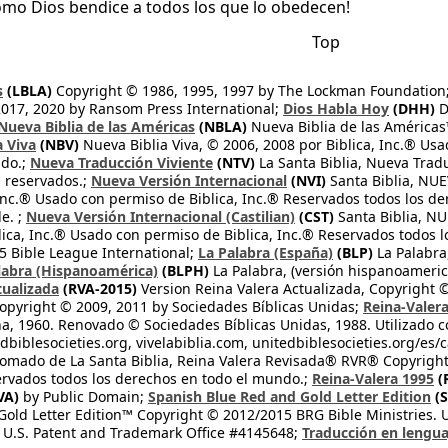
como Dios bendice a todos los que lo obedecen!
Top
s
(LBLA)
Copyright © 1986, 1995, 1997 by The Lockman Foundation
2017, 2020 by Ransom Press International;
Dios Habla Hoy
(DHH)
D
Nueva Biblia de las Américas
(NBLA)
Nueva Biblia de las América
a Viva
(NBV)
Nueva Biblia Viva, © 2006, 2008 por Biblica, Inc.® Usa
ndo.;
Nueva Traducción Viviente
(NTV)
La Santa Biblia, Nueva Trad
s reservados.;
Nueva Versión Internacional
(NVI)
Santa Biblia, N
 Inc.® Usado con permiso de Biblica, Inc.® Reservados todos los d
e. ;
Nueva Versión Internacional (Castilian)
(CST)
Santa Biblia, N
lica, Inc.® Usado con permiso de Biblica, Inc.® Reservados todos 
 Bible League International;
La Palabra (España)
(BLP)
La Palabra,
labra (Hispanoamérica)
(BLPH)
La Palabra, (versión hispanoameric
tualizada
(RVA-2015)
Version Reina Valera Actualizada, Copyright 
opyright © 2009, 2011 by Sociedades Bíblicas Unidas;
Reina-Valer
na, 1960. Renovado © Sociedades Bíblicas Unidas, 1988. Utilizado c
dbiblesocieties.org, vivelabiblia.com, unitedbiblesocieties.org/es/
tomado de La Santa Biblia, Reina Valera Revisada® RVR® Copyright
rvados todos los derechos en todo el mundo.;
Reina-Valera 1995
(
VA)
by Public Domain;
Spanish Blue Red and Gold Letter Edition
(S
old Letter Edition™ Copyright © 2012/2015 BRG Bible Ministries. Us
 U.S. Patent and Trademark Office #4145648;
Traducción en lengua