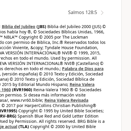
Salmos 128:5
;
Biblia del Jubileo
(JBS)
Biblia del Jubileo 2000 (JUS) ©
ios habla hoy ®, © Sociedades Bíblicas Unidas, 1966,
s™ NBLA™ Copyright © 2005 por The Lockman
do con permiso de Biblica, Inc.® Reservados todos los
ucción Viviente, &copy; Tyndale House Foundation,
UEVA VERSIÓN INTERNACIONAL® NVI® © 1999, 2015,
erechos en todo el mundo. Used by permission. All
UEVA VERSIÓN INTERNACIONAL® NVI® (Castellano) ©
los derechos en todo el mundo.;
Palabra de Dios para
 (versión española) © 2010 Texto y Edición, Sociedad
ana) © 2010 Texto y Edición, Sociedad Bíblica de
© 2015 by Editorial Mundo Hispano;
Reina Valera
a 1960
(RVR1960)
Reina-Valera 1960 ® © Sociedades
on permiso. Si desea más información visite
casa/, www.rvr60.bible;
Reina Valera Revisada
 © 2017 por HarperCollins Christian Publishing®
RVR1995)
Copyright © 1995 by United Bible Societies;
RV-BRG)
Spanish Blue Red and Gold Letter Edition
ed by Permission. All rights reserved. BRG Bible is a
je actual
(TLA)
Copyright © 2000 by United Bible