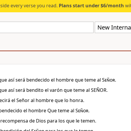
eside every verse you read.
Plans start under $6/month
wit
New Internat
que así será bendecido el hombre que teme al
Señor
.
que así será bendito el varón que teme al SEÑOR.
ecirá el Señor al hombre que lo honra.
 bendecido el hombre Que teme al
Señor
.
a recompensa de Dios para los que le temen.