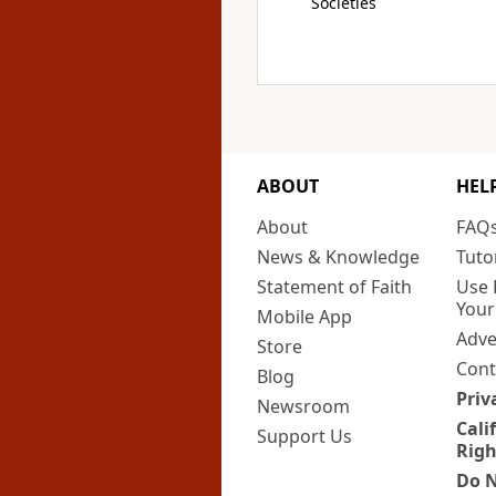
Societies
ABOUT
HEL
About
FAQ
News & Knowledge
Tuto
Statement of Faith
Use 
Your
Mobile App
Adve
Store
Cont
Blog
Priv
Newsroom
Cali
Support Us
Righ
Do N