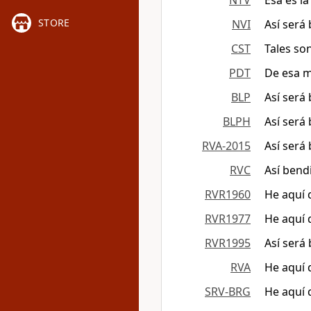
NTV
Esa es l
STORE
NVI
Así será
CST
Tales so
PDT
De esa m
BLP
Así será
BLPH
Así será
RVA-2015
Así será
RVC
Así bend
RVR1960
He aquí 
RVR1977
He aquí 
RVR1995
Así será
RVA
He aquí 
SRV-BRG
He aquí 