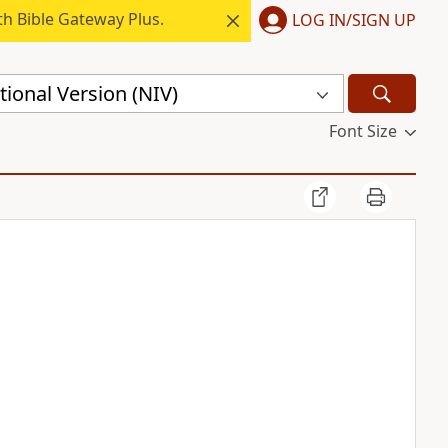
h Bible Gateway Plus.
LOG IN/SIGN UP
ional Version (NIV)
Font Size