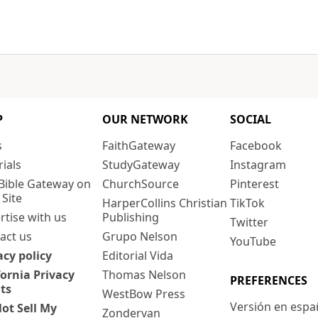
P
OUR NETWORK
SOCIAL
s
FaithGateway
Facebook
rials
StudyGateway
Instagram
Bible Gateway on
ChurchSource
Pinterest
 Site
HarperCollins Christian
TikTok
rtise with us
Publishing
Twitter
act us
Grupo Nelson
YouTube
acy policy
Editorial Vida
fornia Privacy
Thomas Nelson
PREFERENCES
ts
WestBow Press
Versión en espa
ot Sell My
Zondervan