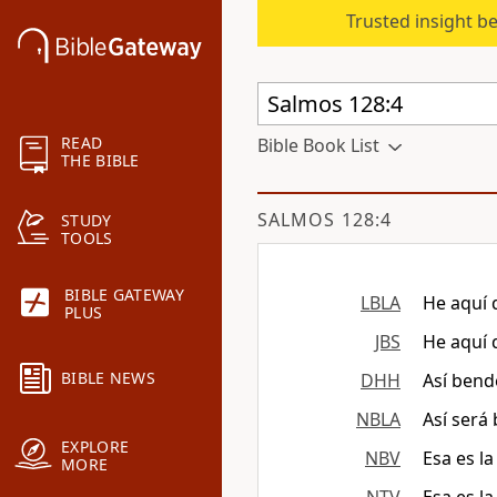
Trusted insight b
READ
Bible Book List
THE BIBLE
SALMOS 128:4
STUDY
TOOLS
BIBLE GATEWAY
LBLA
He aquí 
PLUS
JBS
He aquí 
BIBLE NEWS
DHH
Así bend
NBLA
Así será
EXPLORE
NBV
Esa es l
MORE