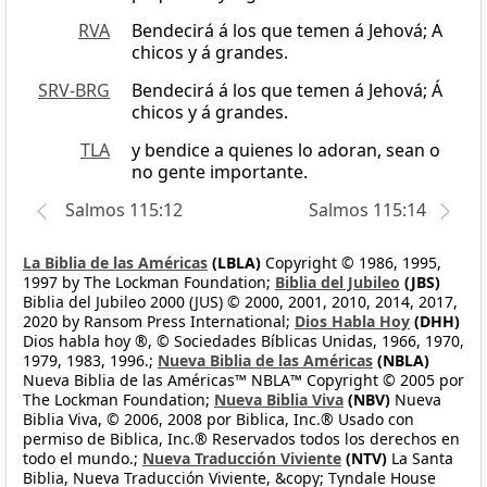
RVA
Bendecirá á los que temen á Jehová; A
chicos y á grandes.
SRV-BRG
Bendecirá á los que temen á Jehová; Á
chicos y á grandes.
TLA
y bendice a quienes lo adoran, sean o
no gente importante.
Salmos 115:12
Salmos 115:14
La Biblia de las Américas
(LBLA)
Copyright © 1986, 1995,
1997 by The Lockman Foundation;
Biblia del Jubileo
(JBS)
Biblia del Jubileo 2000 (JUS) © 2000, 2001, 2010, 2014, 2017,
2020 by Ransom Press International;
Dios Habla Hoy
(DHH)
Dios habla hoy ®, © Sociedades Bíblicas Unidas, 1966, 1970,
1979, 1983, 1996.;
Nueva Biblia de las Américas
(NBLA)
Nueva Biblia de las Américas™ NBLA™ Copyright © 2005 por
The Lockman Foundation;
Nueva Biblia Viva
(NBV)
Nueva
Biblia Viva, © 2006, 2008 por Biblica, Inc.® Usado con
permiso de Biblica, Inc.® Reservados todos los derechos en
todo el mundo.;
Nueva Traducción Viviente
(NTV)
La Santa
Biblia, Nueva Traducción Viviente, &copy; Tyndale House