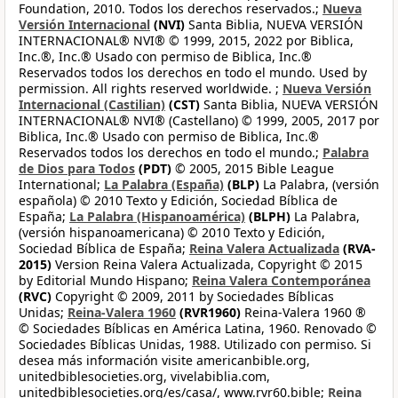
Foundation, 2010. Todos los derechos reservados.;
Nueva
Versión Internacional
(NVI)
Santa Biblia, NUEVA VERSIÓN
INTERNACIONAL® NVI® © 1999, 2015, 2022 por Biblica,
Inc.®, Inc.® Usado con permiso de Biblica, Inc.®
Reservados todos los derechos en todo el mundo. Used by
permission. All rights reserved worldwide. ;
Nueva Versión
Internacional (Castilian)
(CST)
Santa Biblia, NUEVA VERSIÓN
INTERNACIONAL® NVI® (Castellano) © 1999, 2005, 2017 por
Biblica, Inc.® Usado con permiso de Biblica, Inc.®
Reservados todos los derechos en todo el mundo.;
Palabra
de Dios para Todos
(PDT)
© 2005, 2015 Bible League
International;
La Palabra (España)
(BLP)
La Palabra, (versión
española) © 2010 Texto y Edición, Sociedad Bíblica de
España;
La Palabra (Hispanoamérica)
(BLPH)
La Palabra,
(versión hispanoamericana) © 2010 Texto y Edición,
Sociedad Bíblica de España;
Reina Valera Actualizada
(RVA-
2015)
Version Reina Valera Actualizada, Copyright © 2015
by Editorial Mundo Hispano;
Reina Valera Contemporánea
(RVC)
Copyright © 2009, 2011 by Sociedades Bíblicas
Unidas;
Reina-Valera 1960
(RVR1960)
Reina-Valera 1960 ®
© Sociedades Bíblicas en América Latina, 1960. Renovado ©
Sociedades Bíblicas Unidas, 1988. Utilizado con permiso. Si
desea más información visite americanbible.org,
unitedbiblesocieties.org, vivelabiblia.com,
unitedbiblesocieties.org/es/casa/, www.rvr60.bible;
Reina