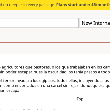
d go deeper in every passage.
Plans start under $6/mont
New Internat
 agricultores que pastores, o los que trabajaban en los camp
sin poder escapar, pues la oscuridad los tenía presos a todo
 terror invadía a los egipcios, todos ellos, incluyendo a lo
 como encerrados en una cárcel sin rejas, dondequiera que
ían escapar.
Top