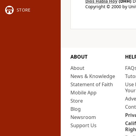
Dios Habla Hoy
(DHH)
Di
Copyright © 2000 by Unit
STORE
ABOUT
HEL
About
FAQ
News & Knowledge
Tuto
Statement of Faith
Use 
Your
Mobile App
Adve
Store
Cont
Blog
Priv
Newsroom
Cali
Support Us
Righ