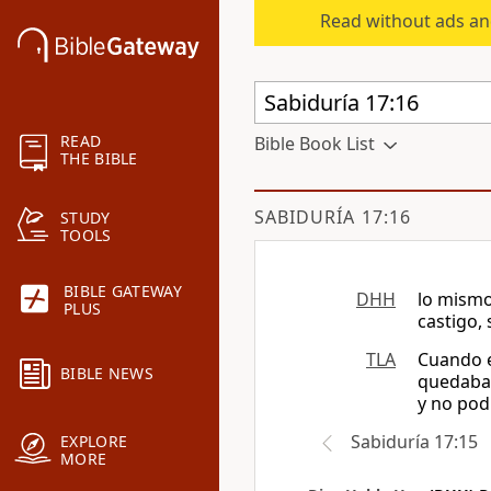
Read without ads an
READ
Bible Book List
THE BIBLE
SABIDURÍA 17:16
STUDY
TOOLS
BIBLE GATEWAY
DHH
lo mismo
PLUS
castigo, 
TLA
Cuando el
BIBLE NEWS
quedaban
y no pod
Sabiduría 17:15
EXPLORE
MORE