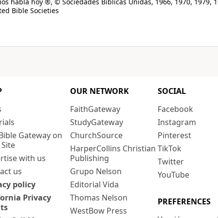
os habla hoy ®, © Sociedades Bíblicas Unidas, 1966, 1970, 1979, 1
ed Bible Societies
P
OUR NETWORK
SOCIAL
s
FaithGateway
Facebook
rials
StudyGateway
Instagram
Bible Gateway on
ChurchSource
Pinterest
 Site
HarperCollins Christian
TikTok
rtise with us
Publishing
Twitter
act us
Grupo Nelson
YouTube
acy policy
Editorial Vida
fornia Privacy
Thomas Nelson
PREFERENCES
ts
WestBow Press