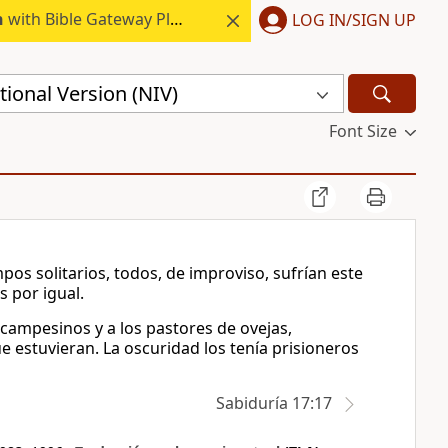
h
with Bible Gateway Plus.
LOG IN/SIGN UP
ional Version (NIV)
Font Size
os solitarios, todos, de improviso, sufrían este
s por igual.
s campesinos y a los pastores de ovejas,
 estuvieran. La oscuridad los tenía prisioneros
Sabiduría 17:17