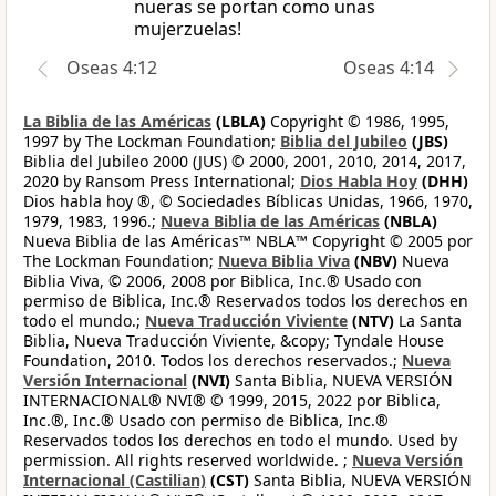
nueras se portan como unas
mujerzuelas!
Oseas 4:12
Oseas 4:14
La Biblia de las Américas
(LBLA)
Copyright © 1986, 1995,
1997 by The Lockman Foundation;
Biblia del Jubileo
(JBS)
Biblia del Jubileo 2000 (JUS) © 2000, 2001, 2010, 2014, 2017,
2020 by Ransom Press International;
Dios Habla Hoy
(DHH)
Dios habla hoy ®, © Sociedades Bíblicas Unidas, 1966, 1970,
1979, 1983, 1996.;
Nueva Biblia de las Américas
(NBLA)
Nueva Biblia de las Américas™ NBLA™ Copyright © 2005 por
The Lockman Foundation;
Nueva Biblia Viva
(NBV)
Nueva
Biblia Viva, © 2006, 2008 por Biblica, Inc.® Usado con
permiso de Biblica, Inc.® Reservados todos los derechos en
todo el mundo.;
Nueva Traducción Viviente
(NTV)
La Santa
Biblia, Nueva Traducción Viviente, &copy; Tyndale House
Foundation, 2010. Todos los derechos reservados.;
Nueva
Versión Internacional
(NVI)
Santa Biblia, NUEVA VERSIÓN
INTERNACIONAL® NVI® © 1999, 2015, 2022 por Biblica,
Inc.®, Inc.® Usado con permiso de Biblica, Inc.®
Reservados todos los derechos en todo el mundo. Used by
permission. All rights reserved worldwide. ;
Nueva Versión
Internacional (Castilian)
(CST)
Santa Biblia, NUEVA VERSIÓN