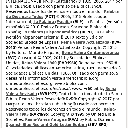
INTERNACIONAL® NVI® (Castellano) © 1999, 2005, 2017 por
Biblica, Inc.® Usado con permiso de Biblica, Inc.®
Reservados todos los derechos en todo el mundo.;
Palabra
de Dios para Todos
(PDT)
© 2005, 2015 Bible League
International;
La Palabra (España)
(BLP)
La Palabra, (versión
española) © 2010 Texto y Edición, Sociedad Bíblica de
España;
La Palabra (Hispanoamérica)
(BLPH)
La Palabra,
(versión hispanoamericana) © 2010 Texto y Edición,
Sociedad Bíblica de España;
Reina Valera Actualizada
(RVA-
2015)
Version Reina Valera Actualizada, Copyright © 2015
by Editorial Mundo Hispano;
Reina Valera Contemporánea
(RVC)
Copyright © 2009, 2011 by Sociedades Bíblicas
Unidas;
Reina-Valera 1960
(RVR1960)
Reina-Valera 1960 ®
© Sociedades Bíblicas en América Latina, 1960. Renovado ©
Sociedades Bíblicas Unidas, 1988. Utilizado con permiso. Si
desea más información visite americanbible.org,
unitedbiblesocieties.org, vivelabiblia.com,
unitedbiblesocieties.org/es/casa/, www.rvr60.bible;
Reina
Valera Revisada
(RVR1977)
Texto bíblico tomado de La Santa
Biblia, Reina Valera Revisada® RVR® Copyright © 2017 por
HarperCollins Christian Publishing® Usado con permiso.
Reservados todos los derechos en todo el mundo.;
Reina-
Valera 1995
(RVR1995)
Copyright © 1995 by United Bible
Societies;
Reina-Valera Antigua
(RVA)
by Public Domain;
Spanish Blue Red and Gold Letter Edition
(SRV-BRG)