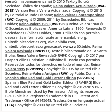
(versión hispanoamericana) © 2010 Texto y Edición,
Sociedad Bíblica de España;
Reina Valera Actualizada
(RVA-
2015)
Version Reina Valera Actualizada, Copyright © 2015
by Editorial Mundo Hispano;
Reina Valera Contemporánea
(RVC)
Copyright © 2009, 2011 by Sociedades Bíblicas
Unidas;
Reina-Valera 1960
(RVR1960)
Reina-Valera 1960 ®
© Sociedades Bíblicas en América Latina, 1960. Renovado ©
Sociedades Bíblicas Unidas, 1988. Utilizado con permiso. Si
desea más información visite americanbible.org,
unitedbiblesocieties.org, vivelabiblia.com,
unitedbiblesocieties.org/es/casa/, www.rvr60.bible;
Reina
Valera Revisada
(RVR1977)
Texto bíblico tomado de La Santa
Biblia, Reina Valera Revisada® RVR® Copyright © 2017 por
HarperCollins Christian Publishing® Usado con permiso.
Reservados todos los derechos en todo el mundo.;
Reina-
Valera 1995
(RVR1995)
Copyright © 1995 by United Bible
Societies;
Reina-Valera Antigua
(RVA)
by Public Domain;
Spanish Blue Red and Gold Letter Edition
(SRV-BRG)
Spanish Blue Red and Gold Letter Edition (SRV-BRG) Blue
Red and Gold Letter Edition™ Copyright © 2012/2015 BRG
Bible Ministries. Used by Permission. All rights reserved.
BRG Bible is a Registered Trademark in U.S. Patent and
Trademark Office #4145648;
Traducción en lenguaje actual
(TLA)
Copyright © 2000 by United Bible Societies