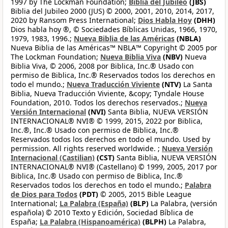
1997 by The Lockman Foundation;
Biblia del Jubileo
(JBS)
Biblia del Jubileo 2000 (JUS) © 2000, 2001, 2010, 2014, 2017,
2020 by Ransom Press International;
Dios Habla Hoy
(DHH)
Dios habla hoy ®, © Sociedades Bíblicas Unidas, 1966, 1970,
1979, 1983, 1996.;
Nueva Biblia de las Américas
(NBLA)
Nueva Biblia de las Américas™ NBLA™ Copyright © 2005 por
The Lockman Foundation;
Nueva Biblia Viva
(NBV)
Nueva
Biblia Viva, © 2006, 2008 por Biblica, Inc.® Usado con
permiso de Biblica, Inc.® Reservados todos los derechos en
todo el mundo.;
Nueva Traducción Viviente
(NTV)
La Santa
Biblia, Nueva Traducción Viviente, &copy; Tyndale House
Foundation, 2010. Todos los derechos reservados.;
Nueva
Versión Internacional
(NVI)
Santa Biblia, NUEVA VERSIÓN
INTERNACIONAL® NVI® © 1999, 2015, 2022 por Biblica,
Inc.®, Inc.® Usado con permiso de Biblica, Inc.®
Reservados todos los derechos en todo el mundo. Used by
permission. All rights reserved worldwide. ;
Nueva Versión
Internacional (Castilian)
(CST)
Santa Biblia, NUEVA VERSIÓN
INTERNACIONAL® NVI® (Castellano) © 1999, 2005, 2017 por
Biblica, Inc.® Usado con permiso de Biblica, Inc.®
Reservados todos los derechos en todo el mundo.;
Palabra
de Dios para Todos
(PDT)
© 2005, 2015 Bible League
International;
La Palabra (España)
(BLP)
La Palabra, (versión
española) © 2010 Texto y Edición, Sociedad Bíblica de
España;
La Palabra (Hispanoamérica)
(BLPH)
La Palabra,