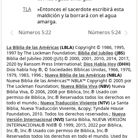
TLA
»Entonces el sacerdote escribirá esta
maldición y la borrará con el agua
amarga.
Números 5:22
Números 5:24
La Biblia de las Américas
(LBLA)
Copyright © 1986, 1995,
1997 by The Lockman Foundation;
Biblia del Jubileo
(JBS)
Biblia del Jubileo 2000 (JUS) © 2000, 2001, 2010, 2014, 2017,
2020 by Ransom Press International;
Dios Habla Hoy
(DHH)
Dios habla hoy ®, © Sociedades Bíblicas Unidas, 1966, 1970,
1979, 1983, 1996.;
Nueva Biblia de las Américas
(NBLA)
Nueva Biblia de las Américas™ NBLA™ Copyright © 2005 por
The Lockman Foundation;
Nueva Biblia Viva
(NBV)
Nueva
Biblia Viva, © 2006, 2008 por Biblica, Inc.® Usado con
permiso de Biblica, Inc.® Reservados todos los derechos en
todo el mundo.;
Nueva Traducción Viviente
(NTV)
La Santa
Biblia, Nueva Traducción Viviente, &copy; Tyndale House
Foundation, 2010. Todos los derechos reservados.;
Nueva
Versión Internacional
(NVI)
Santa Biblia, NUEVA VERSIÓN
INTERNACIONAL® NVI® © 1999, 2015, 2022 por Biblica,
Inc.®, Inc.® Usado con permiso de Biblica, Inc.®
Reservados todos los derechos en todo el mundo. Used by