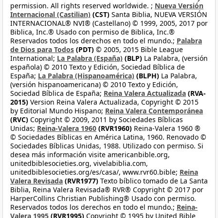
permission. All rights reserved worldwide. ;
Nueva Versión
Internacional (Castilian)
(CST)
Santa Biblia, NUEVA VERSIÓN
INTERNACIONAL® NVI® (Castellano) © 1999, 2005, 2017 por
Biblica, Inc.® Usado con permiso de Biblica, Inc.®
Reservados todos los derechos en todo el mundo.;
Palabra
de Dios para Todos
(PDT)
© 2005, 2015 Bible League
International;
La Palabra (España)
(BLP)
La Palabra, (versión
española) © 2010 Texto y Edición, Sociedad Bíblica de
España;
La Palabra (Hispanoamérica)
(BLPH)
La Palabra,
(versión hispanoamericana) © 2010 Texto y Edición,
Sociedad Bíblica de España;
Reina Valera Actualizada
(RVA-
2015)
Version Reina Valera Actualizada, Copyright © 2015
by Editorial Mundo Hispano;
Reina Valera Contemporánea
(RVC)
Copyright © 2009, 2011 by Sociedades Bíblicas
Unidas;
Reina-Valera 1960
(RVR1960)
Reina-Valera 1960 ®
© Sociedades Bíblicas en América Latina, 1960. Renovado ©
Sociedades Bíblicas Unidas, 1988. Utilizado con permiso. Si
desea más información visite americanbible.org,
unitedbiblesocieties.org, vivelabiblia.com,
unitedbiblesocieties.org/es/casa/, www.rvr60.bible;
Reina
Valera Revisada
(RVR1977)
Texto bíblico tomado de La Santa
Biblia, Reina Valera Revisada® RVR® Copyright © 2017 por
HarperCollins Christian Publishing® Usado con permiso.
Reservados todos los derechos en todo el mundo.;
Reina-
Valera 1995
(RVR1995)
Copyright © 1995 by United Bible