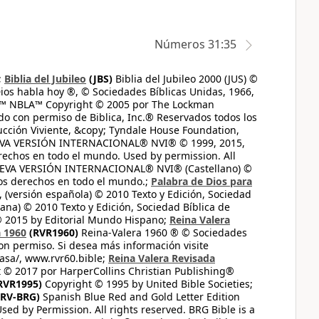
Números 31:35
;
Biblia del Jubileo
(JBS)
Biblia del Jubileo 2000 (JUS) ©
ios habla hoy ®, © Sociedades Bíblicas Unidas, 1966,
s™ NBLA™ Copyright © 2005 por The Lockman
do con permiso de Biblica, Inc.® Reservados todos los
ucción Viviente, &copy; Tyndale House Foundation,
UEVA VERSIÓN INTERNACIONAL® NVI® © 1999, 2015,
erechos en todo el mundo. Used by permission. All
UEVA VERSIÓN INTERNACIONAL® NVI® (Castellano) ©
los derechos en todo el mundo.;
Palabra de Dios para
 (versión española) © 2010 Texto y Edición, Sociedad
ana) © 2010 Texto y Edición, Sociedad Bíblica de
© 2015 by Editorial Mundo Hispano;
Reina Valera
a 1960
(RVR1960)
Reina-Valera 1960 ® © Sociedades
on permiso. Si desea más información visite
casa/, www.rvr60.bible;
Reina Valera Revisada
 © 2017 por HarperCollins Christian Publishing®
RVR1995)
Copyright © 1995 by United Bible Societies;
RV-BRG)
Spanish Blue Red and Gold Letter Edition
ed by Permission. All rights reserved. BRG Bible is a