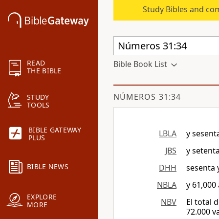
Study Bibles and co
READ
Bible Book List
THE BIBLE
NÚMEROS 31:34
STUDY
TOOLS
BIBLE GATEWAY
LBLA
y sesent
PLUS
JBS
y setenta
BIBLE NEWS
DHH
sesenta 
NBLA
y 61,000
EXPLORE
NBV
El total 
MORE
72.000 v