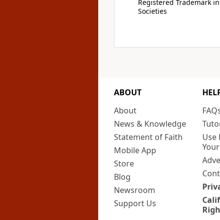
Registered Trademark in
Societies
ABOUT
HEL
About
FAQ
News & Knowledge
Tuto
Statement of Faith
Use 
Your
Mobile App
Adve
Store
Cont
Blog
Priv
Newsroom
Cali
Support Us
Righ