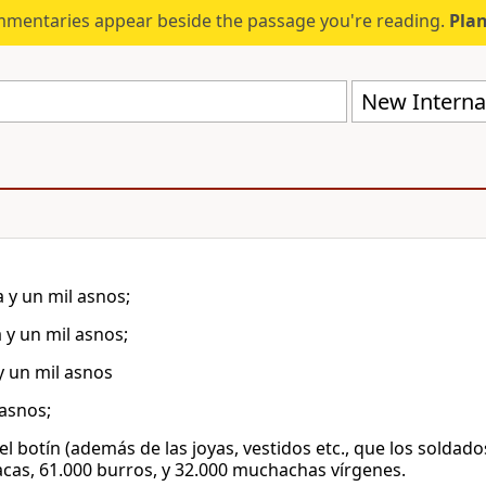
mmentaries appear beside the passage you're reading.
Plan
New Internat
a y un mil asnos;
 y un mil asnos;
y un mil asnos
 asnos;
del botín (además de las joyas, vestidos etc., que los soldad
acas, 61.000 burros, y 32.000 muchachas vírgenes.