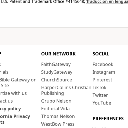
 U.S. Patent and Trademark Office #4145648;
Traducción en lengua
P
OUR NETWORK
SOCIAL
s
FaithGateway
Facebook
rials
StudyGateway
Instagram
Bible Gateway on
ChurchSource
Pinterest
 Site
HarperCollins Christian
TikTok
rtise with us
Publishing
Twitter
act us
Grupo Nelson
YouTube
acy policy
Editorial Vida
fornia Privacy
Thomas Nelson
PREFERENCES
ts
WestBow Press