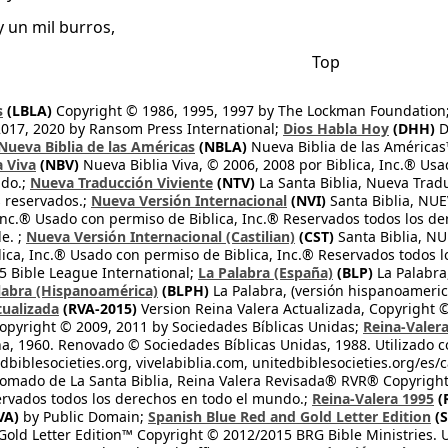
y un mil burros,
Top
s
(LBLA)
Copyright © 1986, 1995, 1997 by The Lockman Foundation
2017, 2020 by Ransom Press International;
Dios Habla Hoy
(DHH)
D
Nueva Biblia de las Américas
(NBLA)
Nueva Biblia de las América
a Viva
(NBV)
Nueva Biblia Viva, © 2006, 2008 por Biblica, Inc.® Usa
ndo.;
Nueva Traducción Viviente
(NTV)
La Santa Biblia, Nueva Trad
s reservados.;
Nueva Versión Internacional
(NVI)
Santa Biblia, N
 Inc.® Usado con permiso de Biblica, Inc.® Reservados todos los d
e. ;
Nueva Versión Internacional (Castilian)
(CST)
Santa Biblia, N
lica, Inc.® Usado con permiso de Biblica, Inc.® Reservados todos 
 Bible League International;
La Palabra (España)
(BLP)
La Palabra,
labra (Hispanoamérica)
(BLPH)
La Palabra, (versión hispanoameric
tualizada
(RVA-2015)
Version Reina Valera Actualizada, Copyright 
opyright © 2009, 2011 by Sociedades Bíblicas Unidas;
Reina-Valer
na, 1960. Renovado © Sociedades Bíblicas Unidas, 1988. Utilizado c
dbiblesocieties.org, vivelabiblia.com, unitedbiblesocieties.org/es/
tomado de La Santa Biblia, Reina Valera Revisada® RVR® Copyright
rvados todos los derechos en todo el mundo.;
Reina-Valera 1995
(
VA)
by Public Domain;
Spanish Blue Red and Gold Letter Edition
(S
old Letter Edition™ Copyright © 2012/2015 BRG Bible Ministries. Us