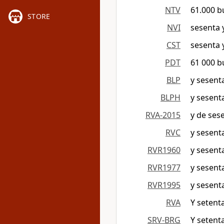
NTV
61.000 b
STORE
NVI
sesenta 
CST
sesenta 
PDT
61 000 b
BLP
y sesent
BLPH
y sesent
RVA-2015
y de ses
RVC
y sesent
RVR1960
y sesent
RVR1977
y sesent
RVR1995
y sesent
RVA
Y setenta
SRV-BRG
Y setenta