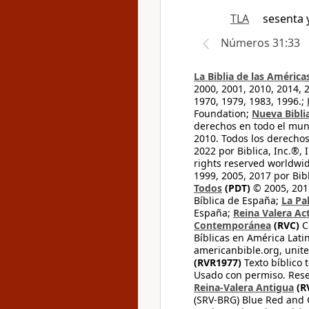
TLA
sesenta 
Números 31:33
La Biblia de las América
2000, 2001, 2010, 2014, 
1970, 1979, 1983, 1996.;
Foundation;
Nueva Bibli
derechos en todo el mu
2010. Todos los derecho
2022 por Biblica, Inc.®,
rights reserved worldwid
1999, 2005, 2017 por Bib
Todos
(PDT)
© 2005, 2015
Bíblica de España;
La Pa
España;
Reina Valera Ac
Contemporánea
(RVC)
C
Bíblicas en América Lati
americanbible.org, unite
(RVR1977)
Texto bíblico 
Usado con permiso. Rese
Reina-Valera Antigua
(R
(SRV-BRG) Blue Red and G