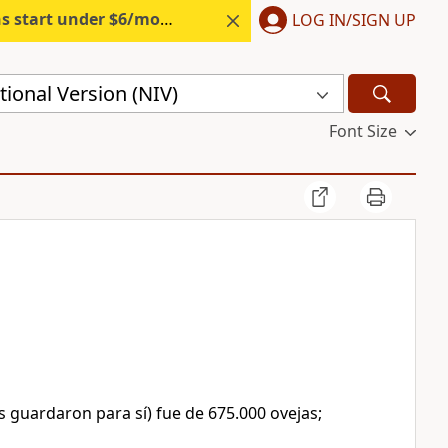
s start under $6/month.
Start free.
LOG IN/SIGN UP
ional Version (NIV)
Font Size
os guardaron para sí) fue de 675.000 ovejas;