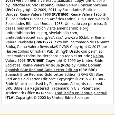
2015)
Version Reina Valera Actualizada, Copyright © 2015
by Editorial Mundo Hispano;
Reina Valera Contemporánea
(RVC)
Copyright © 2009, 2011 by Sociedades Bíblicas
Unidas;
Reina-Valera 1960
(RVR1960)
Reina-Valera 1960 ®
© Sociedades Bíblicas en América Latina, 1960. Renovado ©
Sociedades Bíblicas Unidas, 1988. Utilizado con permiso. Si
desea más información visite americanbible.org,
unitedbiblesocieties.org, vivelabiblia.com,
unitedbiblesocieties.org/es/casa/, www.rvr60.bible;
Reina
Valera Revisada
(RVR1977)
Texto bíblico tomado de La Santa
Biblia, Reina Valera Revisada® RVR® Copyright © 2017 por
HarperCollins Christian Publishing® Usado con permiso.
Reservados todos los derechos en todo el mundo.;
Reina-
Valera 1995
(RVR1995)
Copyright © 1995 by United Bible
Societies;
Reina-Valera Antigua
(RVA)
by Public Domain;
Spanish Blue Red and Gold Letter Edition
(SRV-BRG)
Spanish Blue Red and Gold Letter Edition (SRV-BRG) Blue
Red and Gold Letter Edition™ Copyright © 2012/2015 BRG
Bible Ministries. Used by Permission. All rights reserved.
BRG Bible is a Registered Trademark in U.S. Patent and
Trademark Office #4145648;
Traducción en lenguaje actual
(TLA)
Copyright © 2000 by United Bible Societies