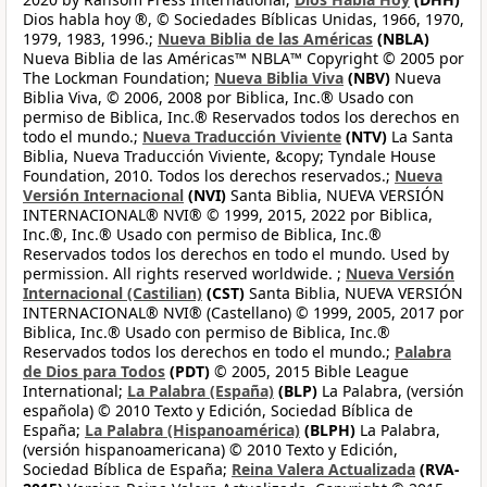
Dios habla hoy ®, © Sociedades Bíblicas Unidas, 1966, 1970,
1979, 1983, 1996.;
Nueva Biblia de las Américas
(NBLA)
Nueva Biblia de las Américas™ NBLA™ Copyright © 2005 por
The Lockman Foundation;
Nueva Biblia Viva
(NBV)
Nueva
Biblia Viva, © 2006, 2008 por Biblica, Inc.® Usado con
permiso de Biblica, Inc.® Reservados todos los derechos en
todo el mundo.;
Nueva Traducción Viviente
(NTV)
La Santa
Biblia, Nueva Traducción Viviente, &copy; Tyndale House
Foundation, 2010. Todos los derechos reservados.;
Nueva
Versión Internacional
(NVI)
Santa Biblia, NUEVA VERSIÓN
INTERNACIONAL® NVI® © 1999, 2015, 2022 por Biblica,
Inc.®, Inc.® Usado con permiso de Biblica, Inc.®
Reservados todos los derechos en todo el mundo. Used by
permission. All rights reserved worldwide. ;
Nueva Versión
Internacional (Castilian)
(CST)
Santa Biblia, NUEVA VERSIÓN
INTERNACIONAL® NVI® (Castellano) © 1999, 2005, 2017 por
Biblica, Inc.® Usado con permiso de Biblica, Inc.®
Reservados todos los derechos en todo el mundo.;
Palabra
de Dios para Todos
(PDT)
© 2005, 2015 Bible League
International;
La Palabra (España)
(BLP)
La Palabra, (versión
española) © 2010 Texto y Edición, Sociedad Bíblica de
España;
La Palabra (Hispanoamérica)
(BLPH)
La Palabra,
(versión hispanoamericana) © 2010 Texto y Edición,
Sociedad Bíblica de España;
Reina Valera Actualizada
(RVA-