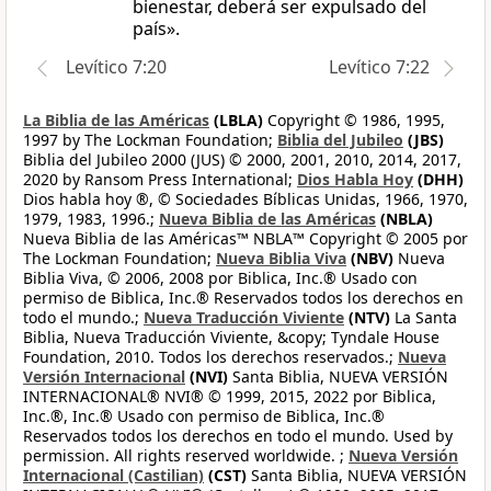
bienestar, deberá ser expulsado del
país».
Levítico 7:20
Levítico 7:22
La Biblia de las Américas
(LBLA)
Copyright © 1986, 1995,
1997 by The Lockman Foundation;
Biblia del Jubileo
(JBS)
Biblia del Jubileo 2000 (JUS) © 2000, 2001, 2010, 2014, 2017,
2020 by Ransom Press International;
Dios Habla Hoy
(DHH)
Dios habla hoy ®, © Sociedades Bíblicas Unidas, 1966, 1970,
1979, 1983, 1996.;
Nueva Biblia de las Américas
(NBLA)
Nueva Biblia de las Américas™ NBLA™ Copyright © 2005 por
The Lockman Foundation;
Nueva Biblia Viva
(NBV)
Nueva
Biblia Viva, © 2006, 2008 por Biblica, Inc.® Usado con
permiso de Biblica, Inc.® Reservados todos los derechos en
todo el mundo.;
Nueva Traducción Viviente
(NTV)
La Santa
Biblia, Nueva Traducción Viviente, &copy; Tyndale House
Foundation, 2010. Todos los derechos reservados.;
Nueva
Versión Internacional
(NVI)
Santa Biblia, NUEVA VERSIÓN
INTERNACIONAL® NVI® © 1999, 2015, 2022 por Biblica,
Inc.®, Inc.® Usado con permiso de Biblica, Inc.®
Reservados todos los derechos en todo el mundo. Used by
permission. All rights reserved worldwide. ;
Nueva Versión
Internacional (Castilian)
(CST)
Santa Biblia, NUEVA VERSIÓN