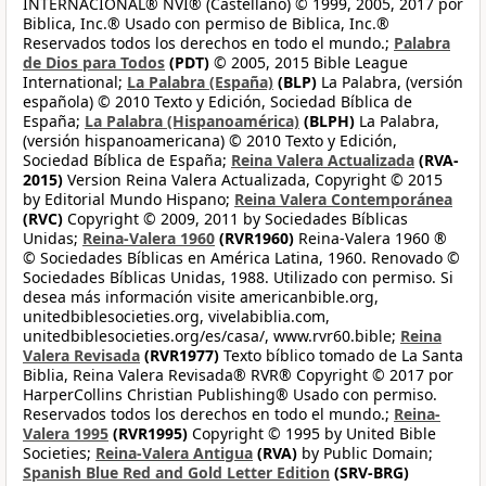
INTERNACIONAL® NVI® (Castellano) © 1999, 2005, 2017 por
Biblica, Inc.® Usado con permiso de Biblica, Inc.®
Reservados todos los derechos en todo el mundo.;
Palabra
de Dios para Todos
(PDT)
© 2005, 2015 Bible League
International;
La Palabra (España)
(BLP)
La Palabra, (versión
española) © 2010 Texto y Edición, Sociedad Bíblica de
España;
La Palabra (Hispanoamérica)
(BLPH)
La Palabra,
(versión hispanoamericana) © 2010 Texto y Edición,
Sociedad Bíblica de España;
Reina Valera Actualizada
(RVA-
2015)
Version Reina Valera Actualizada, Copyright © 2015
by Editorial Mundo Hispano;
Reina Valera Contemporánea
(RVC)
Copyright © 2009, 2011 by Sociedades Bíblicas
Unidas;
Reina-Valera 1960
(RVR1960)
Reina-Valera 1960 ®
© Sociedades Bíblicas en América Latina, 1960. Renovado ©
Sociedades Bíblicas Unidas, 1988. Utilizado con permiso. Si
desea más información visite americanbible.org,
unitedbiblesocieties.org, vivelabiblia.com,
unitedbiblesocieties.org/es/casa/, www.rvr60.bible;
Reina
Valera Revisada
(RVR1977)
Texto bíblico tomado de La Santa
Biblia, Reina Valera Revisada® RVR® Copyright © 2017 por
HarperCollins Christian Publishing® Usado con permiso.
Reservados todos los derechos en todo el mundo.;
Reina-
Valera 1995
(RVR1995)
Copyright © 1995 by United Bible
Societies;
Reina-Valera Antigua
(RVA)
by Public Domain;
Spanish Blue Red and Gold Letter Edition
(SRV-BRG)