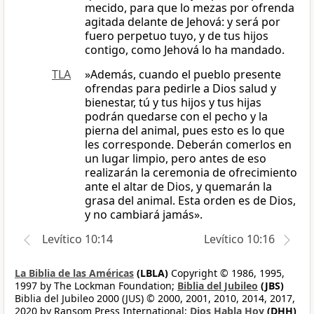
mecido, para que lo mezas por ofrenda
agitada delante de Jehová: y será por
fuero perpetuo tuyo, y de tus hijos
contigo, como Jehová lo ha mandado.
TLA
»Además, cuando el pueblo presente
ofrendas para pedirle a Dios salud y
bienestar, tú y tus hijos y tus hijas
podrán quedarse con el pecho y la
pierna del animal, pues esto es lo que
les corresponde. Deberán comerlos en
un lugar limpio, pero antes de eso
realizarán la ceremonia de ofrecimiento
ante el altar de Dios, y quemarán la
grasa del animal. Esta orden es de Dios,
y no cambiará jamás».
Levítico 10:14
Levítico 10:16
La Biblia de las Américas
(LBLA)
Copyright © 1986, 1995,
1997 by The Lockman Foundation;
Biblia del Jubileo
(JBS)
Biblia del Jubileo 2000 (JUS) © 2000, 2001, 2010, 2014, 2017,
2020 by Ransom Press International;
Dios Habla Hoy
(DHH)