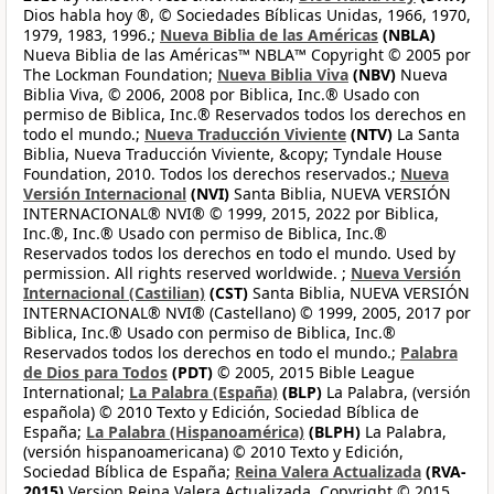
Dios habla hoy ®, © Sociedades Bíblicas Unidas, 1966, 1970,
1979, 1983, 1996.;
Nueva Biblia de las Américas
(NBLA)
Nueva Biblia de las Américas™ NBLA™ Copyright © 2005 por
The Lockman Foundation;
Nueva Biblia Viva
(NBV)
Nueva
Biblia Viva, © 2006, 2008 por Biblica, Inc.® Usado con
permiso de Biblica, Inc.® Reservados todos los derechos en
todo el mundo.;
Nueva Traducción Viviente
(NTV)
La Santa
Biblia, Nueva Traducción Viviente, &copy; Tyndale House
Foundation, 2010. Todos los derechos reservados.;
Nueva
Versión Internacional
(NVI)
Santa Biblia, NUEVA VERSIÓN
INTERNACIONAL® NVI® © 1999, 2015, 2022 por Biblica,
Inc.®, Inc.® Usado con permiso de Biblica, Inc.®
Reservados todos los derechos en todo el mundo. Used by
permission. All rights reserved worldwide. ;
Nueva Versión
Internacional (Castilian)
(CST)
Santa Biblia, NUEVA VERSIÓN
INTERNACIONAL® NVI® (Castellano) © 1999, 2005, 2017 por
Biblica, Inc.® Usado con permiso de Biblica, Inc.®
Reservados todos los derechos en todo el mundo.;
Palabra
de Dios para Todos
(PDT)
© 2005, 2015 Bible League
International;
La Palabra (España)
(BLP)
La Palabra, (versión
española) © 2010 Texto y Edición, Sociedad Bíblica de
España;
La Palabra (Hispanoamérica)
(BLPH)
La Palabra,
(versión hispanoamericana) © 2010 Texto y Edición,
Sociedad Bíblica de España;
Reina Valera Actualizada
(RVA-
2015)
Version Reina Valera Actualizada, Copyright © 2015