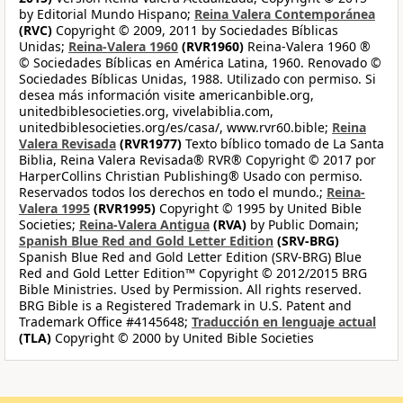
by Editorial Mundo Hispano;
Reina Valera Contemporánea
(RVC)
Copyright © 2009, 2011 by Sociedades Bíblicas
Unidas;
Reina-Valera 1960
(RVR1960)
Reina-Valera 1960 ®
© Sociedades Bíblicas en América Latina, 1960. Renovado ©
Sociedades Bíblicas Unidas, 1988. Utilizado con permiso. Si
desea más información visite americanbible.org,
unitedbiblesocieties.org, vivelabiblia.com,
unitedbiblesocieties.org/es/casa/, www.rvr60.bible;
Reina
Valera Revisada
(RVR1977)
Texto bíblico tomado de La Santa
Biblia, Reina Valera Revisada® RVR® Copyright © 2017 por
HarperCollins Christian Publishing® Usado con permiso.
Reservados todos los derechos en todo el mundo.;
Reina-
Valera 1995
(RVR1995)
Copyright © 1995 by United Bible
Societies;
Reina-Valera Antigua
(RVA)
by Public Domain;
Spanish Blue Red and Gold Letter Edition
(SRV-BRG)
Spanish Blue Red and Gold Letter Edition (SRV-BRG) Blue
Red and Gold Letter Edition™ Copyright © 2012/2015 BRG
Bible Ministries. Used by Permission. All rights reserved.
BRG Bible is a Registered Trademark in U.S. Patent and
Trademark Office #4145648;
Traducción en lenguaje actual
(TLA)
Copyright © 2000 by United Bible Societies