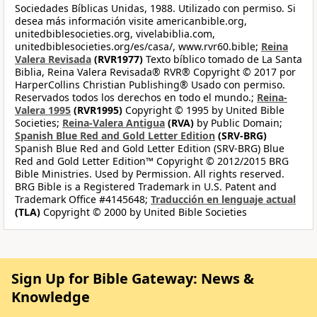
Sociedades Bíblicas Unidas, 1988. Utilizado con permiso. Si
desea más información visite americanbible.org,
unitedbiblesocieties.org, vivelabiblia.com,
unitedbiblesocieties.org/es/casa/, www.rvr60.bible;
Reina
Valera Revisada
(RVR1977)
Texto bíblico tomado de La Santa
Biblia, Reina Valera Revisada® RVR® Copyright © 2017 por
HarperCollins Christian Publishing® Usado con permiso.
Reservados todos los derechos en todo el mundo.;
Reina-
Valera 1995
(RVR1995)
Copyright © 1995 by United Bible
Societies;
Reina-Valera Antigua
(RVA)
by Public Domain;
Spanish Blue Red and Gold Letter Edition
(SRV-BRG)
Spanish Blue Red and Gold Letter Edition (SRV-BRG) Blue
Red and Gold Letter Edition™ Copyright © 2012/2015 BRG
Bible Ministries. Used by Permission. All rights reserved.
BRG Bible is a Registered Trademark in U.S. Patent and
Trademark Office #4145648;
Traducción en lenguaje actual
(TLA)
Copyright © 2000 by United Bible Societies
Sign Up for Bible Gateway: News &
Knowledge