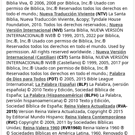
Biblia Viva, © 2006, 2008 por Biblica, Inc.® Usado con
permiso de Biblica, Inc.® Reservados todos los derechos en
todo el mundo.;
Nueva Traducción Viviente
(NTV)
La Santa
Biblia, Nueva Traducción Viviente, &copy; Tyndale House
Foundation, 2010. Todos los derechos reservados.;
Nueva
Versión Internacional
(NVI)
Santa Biblia, NUEVA VERSIÓN
INTERNACIONAL® NVI® © 1999, 2015, 2022 por Biblica,
Inc.®, Inc.® Usado con permiso de Biblica, Inc.®
Reservados todos los derechos en todo el mundo. Used by
permission. All rights reserved worldwide. ;
Nueva Versión
Internacional (Castilian)
(CST)
Santa Biblia, NUEVA VERSIÓN
INTERNACIONAL® NVI® (Castellano) © 1999, 2005, 2017 por
Biblica, Inc.® Usado con permiso de Biblica, Inc.®
Reservados todos los derechos en todo el mundo.;
Palabra
de Dios para Todos
(PDT)
© 2005, 2015 Bible League
International;
La Palabra (España)
(BLP)
La Palabra, (versión
española) © 2010 Texto y Edición, Sociedad Bíblica de
España;
La Palabra (Hispanoamérica)
(BLPH)
La Palabra,
(versión hispanoamericana) © 2010 Texto y Edición,
Sociedad Bíblica de España;
Reina Valera Actualizada
(RVA-
2015)
Version Reina Valera Actualizada, Copyright © 2015
by Editorial Mundo Hispano;
Reina Valera Contemporánea
(RVC)
Copyright © 2009, 2011 by Sociedades Bíblicas
Unidas;
Reina-Valera 1960
(RVR1960)
Reina-Valera 1960 ®
© Sociedades Bíblicas en América Latina, 1960. Renovado ©