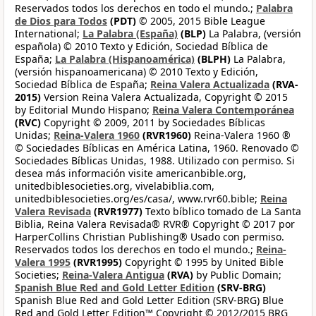
Reservados todos los derechos en todo el mundo.;
Palabra
de Dios para Todos
(PDT)
© 2005, 2015 Bible League
International;
La Palabra (España)
(BLP)
La Palabra, (versión
española) © 2010 Texto y Edición, Sociedad Bíblica de
España;
La Palabra (Hispanoamérica)
(BLPH)
La Palabra,
(versión hispanoamericana) © 2010 Texto y Edición,
Sociedad Bíblica de España;
Reina Valera Actualizada
(RVA-
2015)
Version Reina Valera Actualizada, Copyright © 2015
by Editorial Mundo Hispano;
Reina Valera Contemporánea
(RVC)
Copyright © 2009, 2011 by Sociedades Bíblicas
Unidas;
Reina-Valera 1960
(RVR1960)
Reina-Valera 1960 ®
© Sociedades Bíblicas en América Latina, 1960. Renovado ©
Sociedades Bíblicas Unidas, 1988. Utilizado con permiso. Si
desea más información visite americanbible.org,
unitedbiblesocieties.org, vivelabiblia.com,
unitedbiblesocieties.org/es/casa/, www.rvr60.bible;
Reina
Valera Revisada
(RVR1977)
Texto bíblico tomado de La Santa
Biblia, Reina Valera Revisada® RVR® Copyright © 2017 por
HarperCollins Christian Publishing® Usado con permiso.
Reservados todos los derechos en todo el mundo.;
Reina-
Valera 1995
(RVR1995)
Copyright © 1995 by United Bible
Societies;
Reina-Valera Antigua
(RVA)
by Public Domain;
Spanish Blue Red and Gold Letter Edition
(SRV-BRG)
Spanish Blue Red and Gold Letter Edition (SRV-BRG) Blue
Red and Gold Letter Edition™ Copyright © 2012/2015 BRG