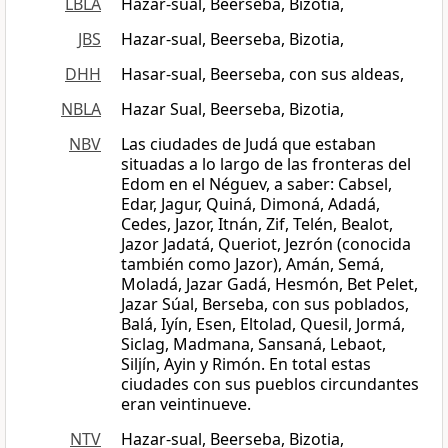
LBLA
Hazar-sual, Beerseba, Bizotia,
JBS
Hazar-sual, Beerseba, Bizotia,
DHH
Hasar-sual, Beerseba, con sus aldeas,
NBLA
Hazar Sual, Beerseba, Bizotia,
NBV
Las ciudades de Judá que estaban
situadas a lo largo de las fronteras del
Edom en el Néguev, a saber: Cabsel,
Edar, Jagur, Quiná, Dimoná, Adadá,
Cedes, Jazor, Itnán, Zif, Telén, Bealot,
Jazor Jadatá, Queriot, Jezrón (conocida
también como Jazor), Amán, Semá,
Moladá, Jazar Gadá, Hesmón, Bet Pelet,
Jazar Súal, Berseba, con sus poblados,
Balá, Iyín, Esen, Eltolad, Quesil, Jormá,
Siclag, Madmana, Sansaná, Lebaot,
Siljín, Ayin y Rimón. En total estas
ciudades con sus pueblos circundantes
eran veintinueve.
NTV
Hazar-sual, Beerseba, Bizotia,