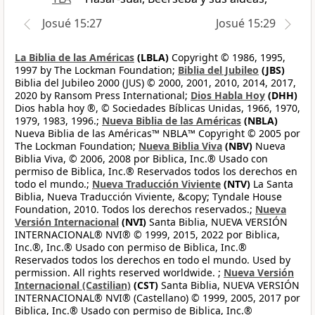
Josué 15:27
Josué 15:29
La Biblia de las Américas
(LBLA)
Copyright © 1986, 1995,
1997 by The Lockman Foundation;
Biblia del Jubileo
(JBS)
Biblia del Jubileo 2000 (JUS) © 2000, 2001, 2010, 2014, 2017,
2020 by Ransom Press International;
Dios Habla Hoy
(DHH)
Dios habla hoy ®, © Sociedades Bíblicas Unidas, 1966, 1970,
1979, 1983, 1996.;
Nueva Biblia de las Américas
(NBLA)
Nueva Biblia de las Américas™ NBLA™ Copyright © 2005 por
The Lockman Foundation;
Nueva Biblia Viva
(NBV)
Nueva
Biblia Viva, © 2006, 2008 por Biblica, Inc.® Usado con
permiso de Biblica, Inc.® Reservados todos los derechos en
todo el mundo.;
Nueva Traducción Viviente
(NTV)
La Santa
Biblia, Nueva Traducción Viviente, &copy; Tyndale House
Foundation, 2010. Todos los derechos reservados.;
Nueva
Versión Internacional
(NVI)
Santa Biblia, NUEVA VERSIÓN
INTERNACIONAL® NVI® © 1999, 2015, 2022 por Biblica,
Inc.®, Inc.® Usado con permiso de Biblica, Inc.®
Reservados todos los derechos en todo el mundo. Used by
permission. All rights reserved worldwide. ;
Nueva Versión
Internacional (Castilian)
(CST)
Santa Biblia, NUEVA VERSIÓN
INTERNACIONAL® NVI® (Castellano) © 1999, 2005, 2017 por
Biblica, Inc.® Usado con permiso de Biblica, Inc.®