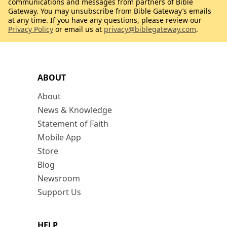
communications and messages from partners of Bible
Gateway. You may unsubscribe from Bible Gateway’s emails
at any time. If you have any questions, please review our
Privacy Policy
or email us at
privacy@biblegateway.com
.
ABOUT
About
News & Knowledge
Statement of Faith
Mobile App
Store
Blog
Newsroom
Support Us
HELP