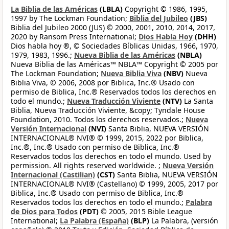
La Biblia de las Américas
(LBLA)
Copyright © 1986, 1995,
1997 by The Lockman Foundation;
Biblia del Jubileo
(JBS)
Biblia del Jubileo 2000 (JUS) © 2000, 2001, 2010, 2014, 2017,
2020 by Ransom Press International;
Dios Habla Hoy
(DHH)
Dios habla hoy ®, © Sociedades Bíblicas Unidas, 1966, 1970,
1979, 1983, 1996.;
Nueva Biblia de las Américas
(NBLA)
Nueva Biblia de las Américas™ NBLA™ Copyright © 2005 por
The Lockman Foundation;
Nueva Biblia Viva
(NBV)
Nueva
Biblia Viva, © 2006, 2008 por Biblica, Inc.® Usado con
permiso de Biblica, Inc.® Reservados todos los derechos en
todo el mundo.;
Nueva Traducción Viviente
(NTV)
La Santa
Biblia, Nueva Traducción Viviente, &copy; Tyndale House
Foundation, 2010. Todos los derechos reservados.;
Nueva
Versión Internacional
(NVI)
Santa Biblia, NUEVA VERSIÓN
INTERNACIONAL® NVI® © 1999, 2015, 2022 por Biblica,
Inc.®, Inc.® Usado con permiso de Biblica, Inc.®
Reservados todos los derechos en todo el mundo. Used by
permission. All rights reserved worldwide. ;
Nueva Versión
Internacional (Castilian)
(CST)
Santa Biblia, NUEVA VERSIÓN
INTERNACIONAL® NVI® (Castellano) © 1999, 2005, 2017 por
Biblica, Inc.® Usado con permiso de Biblica, Inc.®
Reservados todos los derechos en todo el mundo.;
Palabra
de Dios para Todos
(PDT)
© 2005, 2015 Bible League
International;
La Palabra (España)
(BLP)
La Palabra, (versión