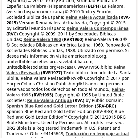
española) © 2010 Texto y Edición, Sociedad Bíblica de
España;
La Palabra (Hispanoamérica)
(BLPH)
La Palabra,
(versión hispanoamericana) © 2010 Texto y Edición,
Sociedad Bíblica de España;
Reina Valera Actualizada
(RVA-
2015)
Version Reina Valera Actualizada, Copyright © 2015
by Editorial Mundo Hispano;
Reina Valera Contemporánea
(RVC)
Copyright © 2009, 2011 by Sociedades Bíblicas
Unidas;
Reina-Valera 1960
(RVR1960)
Reina-Valera 1960 ®
© Sociedades Bíblicas en América Latina, 1960. Renovado ©
Sociedades Bíblicas Unidas, 1988. Utilizado con permiso. Si
desea más información visite americanbible.org,
unitedbiblesocieties.org, vivelabiblia.com,
unitedbiblesocieties.org/es/casa/, www.rvr60.bible;
Reina
Valera Revisada
(RVR1977)
Texto bíblico tomado de La Santa
Biblia, Reina Valera Revisada® RVR® Copyright © 2017 por
HarperCollins Christian Publishing® Usado con permiso.
Reservados todos los derechos en todo el mundo.;
Reina-
Valera 1995
(RVR1995)
Copyright © 1995 by United Bible
Societies;
Reina-Valera Antigua
(RVA)
by Public Domain;
Spanish Blue Red and Gold Letter Edition
(SRV-BRG)
Spanish Blue Red and Gold Letter Edition (SRV-BRG) Blue
Red and Gold Letter Edition™ Copyright © 2012/2015 BRG
Bible Ministries. Used by Permission. All rights reserved.
BRG Bible is a Registered Trademark in U.S. Patent and
Trademark Office #4145648;
Traducción en lenguaje actual