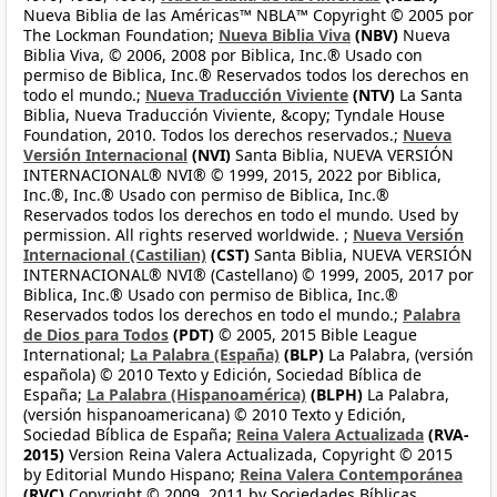
Nueva Biblia de las Américas™ NBLA™ Copyright © 2005 por
The Lockman Foundation;
Nueva Biblia Viva
(NBV)
Nueva
Biblia Viva, © 2006, 2008 por Biblica, Inc.® Usado con
permiso de Biblica, Inc.® Reservados todos los derechos en
todo el mundo.;
Nueva Traducción Viviente
(NTV)
La Santa
Biblia, Nueva Traducción Viviente, &copy; Tyndale House
Foundation, 2010. Todos los derechos reservados.;
Nueva
Versión Internacional
(NVI)
Santa Biblia, NUEVA VERSIÓN
INTERNACIONAL® NVI® © 1999, 2015, 2022 por Biblica,
Inc.®, Inc.® Usado con permiso de Biblica, Inc.®
Reservados todos los derechos en todo el mundo. Used by
permission. All rights reserved worldwide. ;
Nueva Versión
Internacional (Castilian)
(CST)
Santa Biblia, NUEVA VERSIÓN
INTERNACIONAL® NVI® (Castellano) © 1999, 2005, 2017 por
Biblica, Inc.® Usado con permiso de Biblica, Inc.®
Reservados todos los derechos en todo el mundo.;
Palabra
de Dios para Todos
(PDT)
© 2005, 2015 Bible League
International;
La Palabra (España)
(BLP)
La Palabra, (versión
española) © 2010 Texto y Edición, Sociedad Bíblica de
España;
La Palabra (Hispanoamérica)
(BLPH)
La Palabra,
(versión hispanoamericana) © 2010 Texto y Edición,
Sociedad Bíblica de España;
Reina Valera Actualizada
(RVA-
2015)
Version Reina Valera Actualizada, Copyright © 2015
by Editorial Mundo Hispano;
Reina Valera Contemporánea
(RVC)
Copyright © 2009, 2011 by Sociedades Bíblicas