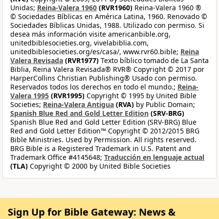
Unidas;
Reina-Valera 1960
(RVR1960)
Reina-Valera 1960 ®
© Sociedades Bíblicas en América Latina, 1960. Renovado ©
Sociedades Bíblicas Unidas, 1988. Utilizado con permiso. Si
desea más información visite americanbible.org,
unitedbiblesocieties.org, vivelabiblia.com,
unitedbiblesocieties.org/es/casa/, www.rvr60.bible;
Reina
Valera Revisada
(RVR1977)
Texto bíblico tomado de La Santa
Biblia, Reina Valera Revisada® RVR® Copyright © 2017 por
HarperCollins Christian Publishing® Usado con permiso.
Reservados todos los derechos en todo el mundo.;
Reina-
Valera 1995
(RVR1995)
Copyright © 1995 by United Bible
Societies;
Reina-Valera Antigua
(RVA)
by Public Domain;
Spanish Blue Red and Gold Letter Edition
(SRV-BRG)
Spanish Blue Red and Gold Letter Edition (SRV-BRG) Blue
Red and Gold Letter Edition™ Copyright © 2012/2015 BRG
Bible Ministries. Used by Permission. All rights reserved.
BRG Bible is a Registered Trademark in U.S. Patent and
Trademark Office #4145648;
Traducción en lenguaje actual
(TLA)
Copyright © 2000 by United Bible Societies
Sign Up for Bible Gateway: News &