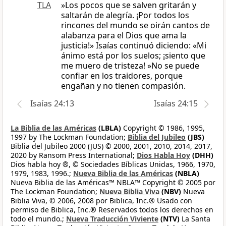
TLA
»Los pocos que se salven gritarán y
saltarán de alegría. ¡Por todos los
rincones del mundo se oirán cantos de
alabanza para el Dios que ama la
justicia!» Isaías continuó diciendo: «Mi
ánimo está por los suelos; ¡siento que
me muero de tristeza! »No se puede
confiar en los traidores, porque
engañan y no tienen compasión.
Isaías 24:13
Isaías 24:15
La Biblia de las Américas
(LBLA)
Copyright © 1986, 1995,
1997 by The Lockman Foundation;
Biblia del Jubileo
(JBS)
Biblia del Jubileo 2000 (JUS) © 2000, 2001, 2010, 2014, 2017,
2020 by Ransom Press International;
Dios Habla Hoy
(DHH)
Dios habla hoy ®, © Sociedades Bíblicas Unidas, 1966, 1970,
1979, 1983, 1996.;
Nueva Biblia de las Américas
(NBLA)
Nueva Biblia de las Américas™ NBLA™ Copyright © 2005 por
The Lockman Foundation;
Nueva Biblia Viva
(NBV)
Nueva
Biblia Viva, © 2006, 2008 por Biblica, Inc.® Usado con
permiso de Biblica, Inc.® Reservados todos los derechos en
todo el mundo.;
Nueva Traducción Viviente
(NTV)
La Santa