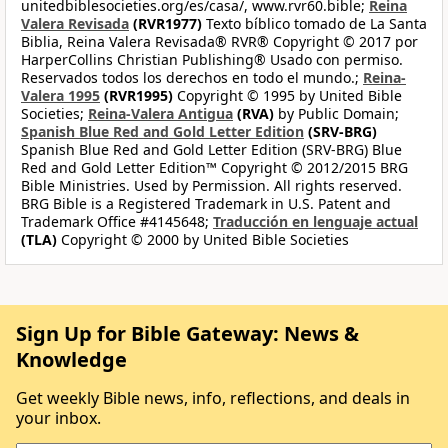
unitedbiblesocieties.org/es/casa/, www.rvr60.bible;
Reina
Valera Revisada
(RVR1977)
Texto bíblico tomado de La Santa
Biblia, Reina Valera Revisada® RVR® Copyright © 2017 por
HarperCollins Christian Publishing® Usado con permiso.
Reservados todos los derechos en todo el mundo.;
Reina-
Valera 1995
(RVR1995)
Copyright © 1995 by United Bible
Societies;
Reina-Valera Antigua
(RVA)
by Public Domain;
Spanish Blue Red and Gold Letter Edition
(SRV-BRG)
Spanish Blue Red and Gold Letter Edition (SRV-BRG) Blue
Red and Gold Letter Edition™ Copyright © 2012/2015 BRG
Bible Ministries. Used by Permission. All rights reserved.
BRG Bible is a Registered Trademark in U.S. Patent and
Trademark Office #4145648;
Traducción en lenguaje actual
(TLA)
Copyright © 2000 by United Bible Societies
Sign Up for Bible Gateway: News &
Knowledge
Get weekly Bible news, info, reflections, and deals in
your inbox.