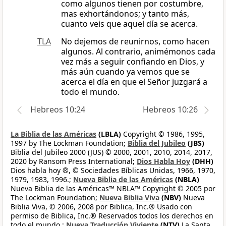
como algunos tienen por costumbre,
mas exhortándonos; y tanto más,
cuanto veis que aquel día se acerca.
TLA
No dejemos de reunirnos, como hacen
algunos. Al contrario, animémonos cada
vez más a seguir confiando en Dios, y
más aún cuando ya vemos que se
acerca el día en que el Señor juzgará a
todo el mundo.
Hebreos 10:24
Hebreos 10:26
La Biblia de las Américas
(LBLA)
Copyright © 1986, 1995,
1997 by The Lockman Foundation;
Biblia del Jubileo
(JBS)
Biblia del Jubileo 2000 (JUS) © 2000, 2001, 2010, 2014, 2017,
2020 by Ransom Press International;
Dios Habla Hoy
(DHH)
Dios habla hoy ®, © Sociedades Bíblicas Unidas, 1966, 1970,
1979, 1983, 1996.;
Nueva Biblia de las Américas
(NBLA)
Nueva Biblia de las Américas™ NBLA™ Copyright © 2005 por
The Lockman Foundation;
Nueva Biblia Viva
(NBV)
Nueva
Biblia Viva, © 2006, 2008 por Biblica, Inc.® Usado con
permiso de Biblica, Inc.® Reservados todos los derechos en
todo el mundo.;
Nueva Traducción Viviente
(NTV)
La Santa