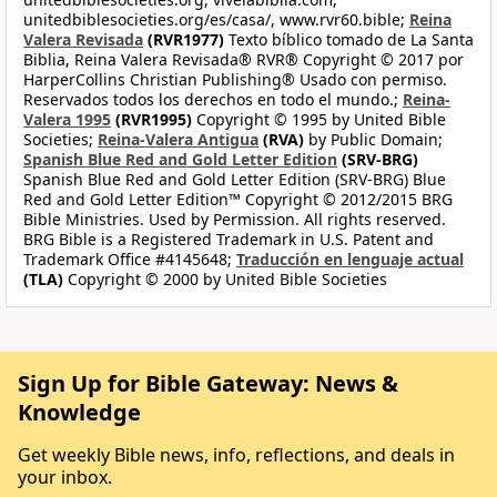
unitedbiblesocieties.org/es/casa/, www.rvr60.bible;
Reina
Valera Revisada
(RVR1977)
Texto bíblico tomado de La Santa
Biblia, Reina Valera Revisada® RVR® Copyright © 2017 por
HarperCollins Christian Publishing® Usado con permiso.
Reservados todos los derechos en todo el mundo.;
Reina-
Valera 1995
(RVR1995)
Copyright © 1995 by United Bible
Societies;
Reina-Valera Antigua
(RVA)
by Public Domain;
Spanish Blue Red and Gold Letter Edition
(SRV-BRG)
Spanish Blue Red and Gold Letter Edition (SRV-BRG) Blue
Red and Gold Letter Edition™ Copyright © 2012/2015 BRG
Bible Ministries. Used by Permission. All rights reserved.
BRG Bible is a Registered Trademark in U.S. Patent and
Trademark Office #4145648;
Traducción en lenguaje actual
(TLA)
Copyright © 2000 by United Bible Societies
Sign Up for Bible Gateway: News &
Knowledge
Get weekly Bible news, info, reflections, and deals in
your inbox.