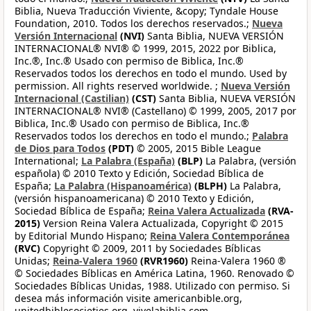
Biblia, Nueva Traducción Viviente, &copy; Tyndale House
Foundation, 2010. Todos los derechos reservados.;
Nueva
Versión Internacional
(NVI)
Santa Biblia, NUEVA VERSIÓN
INTERNACIONAL® NVI® © 1999, 2015, 2022 por Biblica,
Inc.®, Inc.® Usado con permiso de Biblica, Inc.®
Reservados todos los derechos en todo el mundo. Used by
permission. All rights reserved worldwide. ;
Nueva Versión
Internacional (Castilian)
(CST)
Santa Biblia, NUEVA VERSIÓN
INTERNACIONAL® NVI® (Castellano) © 1999, 2005, 2017 por
Biblica, Inc.® Usado con permiso de Biblica, Inc.®
Reservados todos los derechos en todo el mundo.;
Palabra
de Dios para Todos
(PDT)
© 2005, 2015 Bible League
International;
La Palabra (España)
(BLP)
La Palabra, (versión
española) © 2010 Texto y Edición, Sociedad Bíblica de
España;
La Palabra (Hispanoamérica)
(BLPH)
La Palabra,
(versión hispanoamericana) © 2010 Texto y Edición,
Sociedad Bíblica de España;
Reina Valera Actualizada
(RVA-
2015)
Version Reina Valera Actualizada, Copyright © 2015
by Editorial Mundo Hispano;
Reina Valera Contemporánea
(RVC)
Copyright © 2009, 2011 by Sociedades Bíblicas
Unidas;
Reina-Valera 1960
(RVR1960)
Reina-Valera 1960 ®
© Sociedades Bíblicas en América Latina, 1960. Renovado ©
Sociedades Bíblicas Unidas, 1988. Utilizado con permiso. Si
desea más información visite americanbible.org,
unitedbiblesocieties.org, vivelabiblia.com,