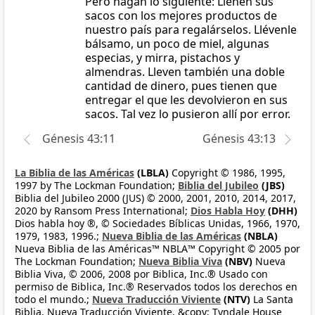
Pero hagan lo siguiente: Llenen sus
sacos con los mejores productos de
nuestro país para regalárselos. Llévenle
bálsamo, un poco de miel, algunas
especias, y mirra, pistachos y
almendras. Lleven también una doble
cantidad de dinero, pues tienen que
entregar el que les devolvieron en sus
sacos. Tal vez lo pusieron allí por error.
Génesis 43:11
Génesis 43:13
La Biblia de las Américas
(LBLA)
Copyright © 1986, 1995,
1997 by The Lockman Foundation;
Biblia del Jubileo
(JBS)
Biblia del Jubileo 2000 (JUS) © 2000, 2001, 2010, 2014, 2017,
2020 by Ransom Press International;
Dios Habla Hoy
(DHH)
Dios habla hoy ®, © Sociedades Bíblicas Unidas, 1966, 1970,
1979, 1983, 1996.;
Nueva Biblia de las Américas
(NBLA)
Nueva Biblia de las Américas™ NBLA™ Copyright © 2005 por
The Lockman Foundation;
Nueva Biblia Viva
(NBV)
Nueva
Biblia Viva, © 2006, 2008 por Biblica, Inc.® Usado con
permiso de Biblica, Inc.® Reservados todos los derechos en
todo el mundo.;
Nueva Traducción Viviente
(NTV)
La Santa
Biblia, Nueva Traducción Viviente, &copy; Tyndale House