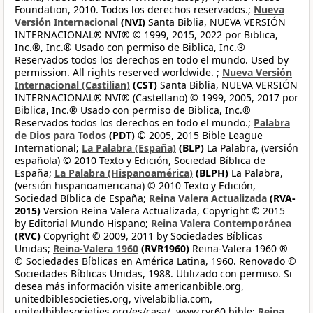
Foundation, 2010. Todos los derechos reservados.;
Nueva
Versión Internacional
(NVI)
Santa Biblia, NUEVA VERSIÓN
INTERNACIONAL® NVI® © 1999, 2015, 2022 por Biblica,
Inc.®, Inc.® Usado con permiso de Biblica, Inc.®
Reservados todos los derechos en todo el mundo. Used by
permission. All rights reserved worldwide. ;
Nueva Versión
Internacional (Castilian)
(CST)
Santa Biblia, NUEVA VERSIÓN
INTERNACIONAL® NVI® (Castellano) © 1999, 2005, 2017 por
Biblica, Inc.® Usado con permiso de Biblica, Inc.®
Reservados todos los derechos en todo el mundo.;
Palabra
de Dios para Todos
(PDT)
© 2005, 2015 Bible League
International;
La Palabra (España)
(BLP)
La Palabra, (versión
española) © 2010 Texto y Edición, Sociedad Bíblica de
España;
La Palabra (Hispanoamérica)
(BLPH)
La Palabra,
(versión hispanoamericana) © 2010 Texto y Edición,
Sociedad Bíblica de España;
Reina Valera Actualizada
(RVA-
2015)
Version Reina Valera Actualizada, Copyright © 2015
by Editorial Mundo Hispano;
Reina Valera Contemporánea
(RVC)
Copyright © 2009, 2011 by Sociedades Bíblicas
Unidas;
Reina-Valera 1960
(RVR1960)
Reina-Valera 1960 ®
© Sociedades Bíblicas en América Latina, 1960. Renovado ©
Sociedades Bíblicas Unidas, 1988. Utilizado con permiso. Si
desea más información visite americanbible.org,
unitedbiblesocieties.org, vivelabiblia.com,
unitedbiblesocieties.org/es/casa/, www.rvr60.bible;
Reina