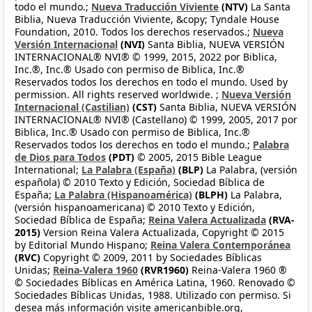
todo el mundo.;
Nueva Traducción Viviente
(NTV)
La Santa
Biblia, Nueva Traducción Viviente, &copy; Tyndale House
Foundation, 2010. Todos los derechos reservados.;
Nueva
Versión Internacional
(NVI)
Santa Biblia, NUEVA VERSIÓN
INTERNACIONAL® NVI® © 1999, 2015, 2022 por Biblica,
Inc.®, Inc.® Usado con permiso de Biblica, Inc.®
Reservados todos los derechos en todo el mundo. Used by
permission. All rights reserved worldwide. ;
Nueva Versión
Internacional (Castilian)
(CST)
Santa Biblia, NUEVA VERSIÓN
INTERNACIONAL® NVI® (Castellano) © 1999, 2005, 2017 por
Biblica, Inc.® Usado con permiso de Biblica, Inc.®
Reservados todos los derechos en todo el mundo.;
Palabra
de Dios para Todos
(PDT)
© 2005, 2015 Bible League
International;
La Palabra (España)
(BLP)
La Palabra, (versión
española) © 2010 Texto y Edición, Sociedad Bíblica de
España;
La Palabra (Hispanoamérica)
(BLPH)
La Palabra,
(versión hispanoamericana) © 2010 Texto y Edición,
Sociedad Bíblica de España;
Reina Valera Actualizada
(RVA-
2015)
Version Reina Valera Actualizada, Copyright © 2015
by Editorial Mundo Hispano;
Reina Valera Contemporánea
(RVC)
Copyright © 2009, 2011 by Sociedades Bíblicas
Unidas;
Reina-Valera 1960
(RVR1960)
Reina-Valera 1960 ®
© Sociedades Bíblicas en América Latina, 1960. Renovado ©
Sociedades Bíblicas Unidas, 1988. Utilizado con permiso. Si
desea más información visite americanbible.org,