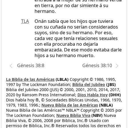
en tierra, por no dar simiente á su
hermano.
TLA
Onán sabía que los hijos que tuviera
con su cuñada no serían considerados
suyos, sino de su hermano. Por eso,
cada vez que tenía relaciones sexuales
con ella procuraba no dejarla
embarazada. De ese modo evitaba darle
hijos a su hermano muerto.
Génesis 38:8
Génesis 38:10
La Biblia de las Américas
(LBLA)
Copyright © 1986, 1995,
1997 by The Lockman Foundation;
Biblia del Jubileo
(JBS)
Biblia del Jubileo 2000 (JUS) © 2000, 2001, 2010, 2014, 2017,
2020 by Ransom Press International;
Dios Habla Hoy
(DHH)
Dios habla hoy ®, © Sociedades Bíblicas Unidas, 1966, 1970,
1979, 1983, 1996.;
Nueva Biblia de las Américas
(NBLA)
Nueva Biblia de las Américas™ NBLA™ Copyright © 2005 por
The Lockman Foundation;
Nueva Biblia Viva
(NBV)
Nueva
Biblia Viva, © 2006, 2008 por Biblica, Inc.® Usado con
permiso de Biblica, Inc.® Reservados todos los derechos en