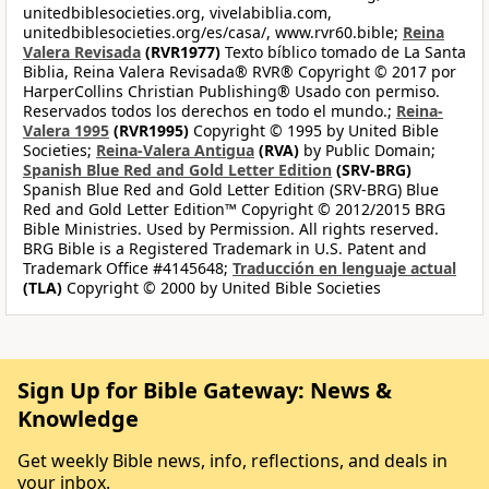
unitedbiblesocieties.org, vivelabiblia.com,
unitedbiblesocieties.org/es/casa/, www.rvr60.bible;
Reina
Valera Revisada
(RVR1977)
Texto bíblico tomado de La Santa
Biblia, Reina Valera Revisada® RVR® Copyright © 2017 por
HarperCollins Christian Publishing® Usado con permiso.
Reservados todos los derechos en todo el mundo.;
Reina-
Valera 1995
(RVR1995)
Copyright © 1995 by United Bible
Societies;
Reina-Valera Antigua
(RVA)
by Public Domain;
Spanish Blue Red and Gold Letter Edition
(SRV-BRG)
Spanish Blue Red and Gold Letter Edition (SRV-BRG) Blue
Red and Gold Letter Edition™ Copyright © 2012/2015 BRG
Bible Ministries. Used by Permission. All rights reserved.
BRG Bible is a Registered Trademark in U.S. Patent and
Trademark Office #4145648;
Traducción en lenguaje actual
(TLA)
Copyright © 2000 by United Bible Societies
Sign Up for Bible Gateway: News &
Knowledge
Get weekly Bible news, info, reflections, and deals in
your inbox.