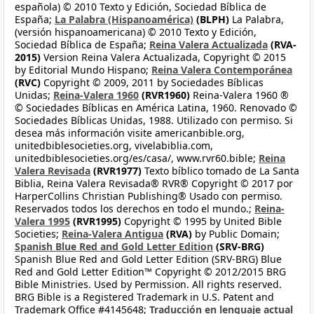
española) © 2010 Texto y Edición, Sociedad Bíblica de
España;
La Palabra (Hispanoamérica)
(BLPH)
La Palabra,
(versión hispanoamericana) © 2010 Texto y Edición,
Sociedad Bíblica de España;
Reina Valera Actualizada
(RVA-
2015)
Version Reina Valera Actualizada, Copyright © 2015
by Editorial Mundo Hispano;
Reina Valera Contemporánea
(RVC)
Copyright © 2009, 2011 by Sociedades Bíblicas
Unidas;
Reina-Valera 1960
(RVR1960)
Reina-Valera 1960 ®
© Sociedades Bíblicas en América Latina, 1960. Renovado ©
Sociedades Bíblicas Unidas, 1988. Utilizado con permiso. Si
desea más información visite americanbible.org,
unitedbiblesocieties.org, vivelabiblia.com,
unitedbiblesocieties.org/es/casa/, www.rvr60.bible;
Reina
Valera Revisada
(RVR1977)
Texto bíblico tomado de La Santa
Biblia, Reina Valera Revisada® RVR® Copyright © 2017 por
HarperCollins Christian Publishing® Usado con permiso.
Reservados todos los derechos en todo el mundo.;
Reina-
Valera 1995
(RVR1995)
Copyright © 1995 by United Bible
Societies;
Reina-Valera Antigua
(RVA)
by Public Domain;
Spanish Blue Red and Gold Letter Edition
(SRV-BRG)
Spanish Blue Red and Gold Letter Edition (SRV-BRG) Blue
Red and Gold Letter Edition™ Copyright © 2012/2015 BRG
Bible Ministries. Used by Permission. All rights reserved.
BRG Bible is a Registered Trademark in U.S. Patent and
Trademark Office #4145648;
Traducción en lenguaje actual