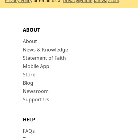
Privacy Policy
or email us at
privacy@biblegateway.com
.
ABOUT
About
News & Knowledge
Statement of Faith
Mobile App
Store
Blog
Newsroom
Support Us
HELP
FAQs