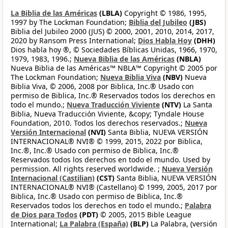
La Biblia de las Américas
(LBLA)
Copyright © 1986, 1995,
1997 by The Lockman Foundation;
Biblia del Jubileo
(JBS)
Biblia del Jubileo 2000 (JUS) © 2000, 2001, 2010, 2014, 2017,
2020 by Ransom Press International;
Dios Habla Hoy
(DHH)
Dios habla hoy ®, © Sociedades Bíblicas Unidas, 1966, 1970,
1979, 1983, 1996.;
Nueva Biblia de las Américas
(NBLA)
Nueva Biblia de las Américas™ NBLA™ Copyright © 2005 por
The Lockman Foundation;
Nueva Biblia Viva
(NBV)
Nueva
Biblia Viva, © 2006, 2008 por Biblica, Inc.® Usado con
permiso de Biblica, Inc.® Reservados todos los derechos en
todo el mundo.;
Nueva Traducción Viviente
(NTV)
La Santa
Biblia, Nueva Traducción Viviente, &copy; Tyndale House
Foundation, 2010. Todos los derechos reservados.;
Nueva
Versión Internacional
(NVI)
Santa Biblia, NUEVA VERSIÓN
INTERNACIONAL® NVI® © 1999, 2015, 2022 por Biblica,
Inc.®, Inc.® Usado con permiso de Biblica, Inc.®
Reservados todos los derechos en todo el mundo. Used by
permission. All rights reserved worldwide. ;
Nueva Versión
Internacional (Castilian)
(CST)
Santa Biblia, NUEVA VERSIÓN
INTERNACIONAL® NVI® (Castellano) © 1999, 2005, 2017 por
Biblica, Inc.® Usado con permiso de Biblica, Inc.®
Reservados todos los derechos en todo el mundo.;
Palabra
de Dios para Todos
(PDT)
© 2005, 2015 Bible League
International;
La Palabra (España)
(BLP)
La Palabra, (versión