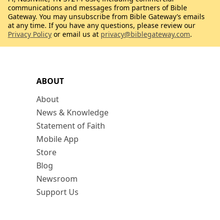
communications and messages from partners of Bible
Gateway. You may unsubscribe from Bible Gateway’s emails
at any time. If you have any questions, please review our
Privacy Policy
or email us at
privacy@biblegateway.com
.
ABOUT
About
News & Knowledge
Statement of Faith
Mobile App
Store
Blog
Newsroom
Support Us