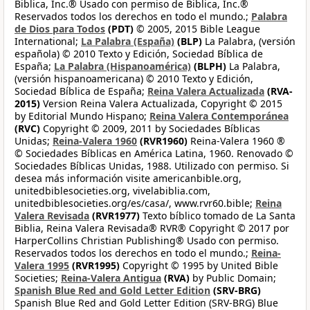
Biblica, Inc.® Usado con permiso de Biblica, Inc.®
Reservados todos los derechos en todo el mundo.;
Palabra
de Dios para Todos
(PDT)
© 2005, 2015 Bible League
International;
La Palabra (España)
(BLP)
La Palabra, (versión
española) © 2010 Texto y Edición, Sociedad Bíblica de
España;
La Palabra (Hispanoamérica)
(BLPH)
La Palabra,
(versión hispanoamericana) © 2010 Texto y Edición,
Sociedad Bíblica de España;
Reina Valera Actualizada
(RVA-
2015)
Version Reina Valera Actualizada, Copyright © 2015
by Editorial Mundo Hispano;
Reina Valera Contemporánea
(RVC)
Copyright © 2009, 2011 by Sociedades Bíblicas
Unidas;
Reina-Valera 1960
(RVR1960)
Reina-Valera 1960 ®
© Sociedades Bíblicas en América Latina, 1960. Renovado ©
Sociedades Bíblicas Unidas, 1988. Utilizado con permiso. Si
desea más información visite americanbible.org,
unitedbiblesocieties.org, vivelabiblia.com,
unitedbiblesocieties.org/es/casa/, www.rvr60.bible;
Reina
Valera Revisada
(RVR1977)
Texto bíblico tomado de La Santa
Biblia, Reina Valera Revisada® RVR® Copyright © 2017 por
HarperCollins Christian Publishing® Usado con permiso.
Reservados todos los derechos en todo el mundo.;
Reina-
Valera 1995
(RVR1995)
Copyright © 1995 by United Bible
Societies;
Reina-Valera Antigua
(RVA)
by Public Domain;
Spanish Blue Red and Gold Letter Edition
(SRV-BRG)
Spanish Blue Red and Gold Letter Edition (SRV-BRG) Blue