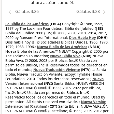
ahora actúan como él.
Gálatas 3:26
Gálatas 3:28
La Biblia de las Américas
(LBLA)
Copyright © 1986, 1995,
1997 by The Lockman Foundation;
Biblia del Jubileo
(JBS)
Biblia del Jubileo 2000 (JUS) © 2000, 2001, 2010, 2014, 2017,
2020 by Ransom Press International;
Dios Habla Hoy
(DHH)
Dios habla hoy ®, © Sociedades Bíblicas Unidas, 1966, 1970,
1979, 1983, 1996.;
Nueva Biblia de las Américas
(NBLA)
Nueva Biblia de las Américas™ NBLA™ Copyright © 2005 por
The Lockman Foundation;
Nueva Biblia Viva
(NBV)
Nueva
Biblia Viva, © 2006, 2008 por Biblica, Inc.® Usado con
permiso de Biblica, Inc.® Reservados todos los derechos en
todo el mundo.;
Nueva Traducción Viviente
(NTV)
La Santa
Biblia, Nueva Traducción Viviente, &copy; Tyndale House
Foundation, 2010. Todos los derechos reservados.;
Nueva
Versión Internacional
(NVI)
Santa Biblia, NUEVA VERSIÓN
INTERNACIONAL® NVI® © 1999, 2015, 2022 por Biblica,
Inc.®, Inc.® Usado con permiso de Biblica, Inc.®
Reservados todos los derechos en todo el mundo. Used by
permission. All rights reserved worldwide. ;
Nueva Versión
Internacional (Castilian)
(CST)
Santa Biblia, NUEVA VERSIÓN
INTERNACIONAL® NVI® (Castellano) © 1999, 2005, 2017 por