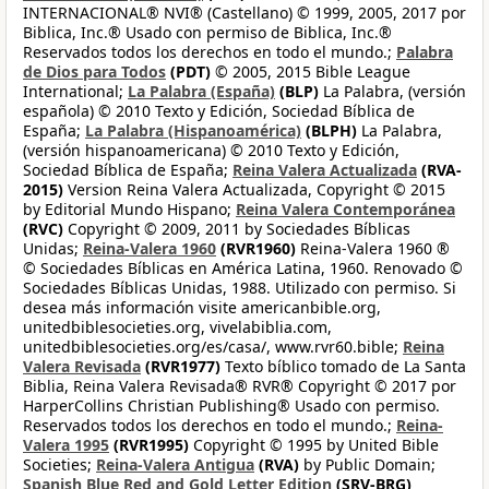
INTERNACIONAL® NVI® (Castellano) © 1999, 2005, 2017 por
Biblica, Inc.® Usado con permiso de Biblica, Inc.®
Reservados todos los derechos en todo el mundo.;
Palabra
de Dios para Todos
(PDT)
© 2005, 2015 Bible League
International;
La Palabra (España)
(BLP)
La Palabra, (versión
española) © 2010 Texto y Edición, Sociedad Bíblica de
España;
La Palabra (Hispanoamérica)
(BLPH)
La Palabra,
(versión hispanoamericana) © 2010 Texto y Edición,
Sociedad Bíblica de España;
Reina Valera Actualizada
(RVA-
2015)
Version Reina Valera Actualizada, Copyright © 2015
by Editorial Mundo Hispano;
Reina Valera Contemporánea
(RVC)
Copyright © 2009, 2011 by Sociedades Bíblicas
Unidas;
Reina-Valera 1960
(RVR1960)
Reina-Valera 1960 ®
© Sociedades Bíblicas en América Latina, 1960. Renovado ©
Sociedades Bíblicas Unidas, 1988. Utilizado con permiso. Si
desea más información visite americanbible.org,
unitedbiblesocieties.org, vivelabiblia.com,
unitedbiblesocieties.org/es/casa/, www.rvr60.bible;
Reina
Valera Revisada
(RVR1977)
Texto bíblico tomado de La Santa
Biblia, Reina Valera Revisada® RVR® Copyright © 2017 por
HarperCollins Christian Publishing® Usado con permiso.
Reservados todos los derechos en todo el mundo.;
Reina-
Valera 1995
(RVR1995)
Copyright © 1995 by United Bible
Societies;
Reina-Valera Antigua
(RVA)
by Public Domain;
Spanish Blue Red and Gold Letter Edition
(SRV-BRG)