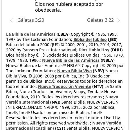
Dios nos hubiera aceptado por
obedecerla.
Gálatas 3:20
Gálatas 3:22
La Biblia de las Américas
(LBLA)
Copyright © 1986, 1995,
1997 by The Lockman Foundation;
Biblia del Jubileo
(JBS)
Biblia del Jubileo 2000 (JUS) © 2000, 2001, 2010, 2014, 2017,
2020 by Ransom Press International;
Dios Habla Hoy
(DHH)
Dios habla hoy ®, © Sociedades Bíblicas Unidas, 1966, 1970,
1979, 1983, 1996.;
Nueva Biblia de las Américas
(NBLA)
Nueva Biblia de las Américas™ NBLA™ Copyright © 2005 por
The Lockman Foundation;
Nueva Biblia Viva
(NBV)
Nueva
Biblia Viva, © 2006, 2008 por Biblica, Inc.® Usado con
permiso de Biblica, Inc.® Reservados todos los derechos en
todo el mundo.;
Nueva Traducción Viviente
(NTV)
La Santa
Biblia, Nueva Traducción Viviente, &copy; Tyndale House
Foundation, 2010. Todos los derechos reservados.;
Nueva
Versión Internacional
(NVI)
Santa Biblia, NUEVA VERSIÓN
INTERNACIONAL® NVI® © 1999, 2015, 2022 por Biblica,
Inc.®, Inc.® Usado con permiso de Biblica, Inc.®
Reservados todos los derechos en todo el mundo. Used by
permission. All rights reserved worldwide. ;
Nueva Versión
Internacional (Castilian)
(CST)
Santa Biblia, NUEVA VERSIÓN