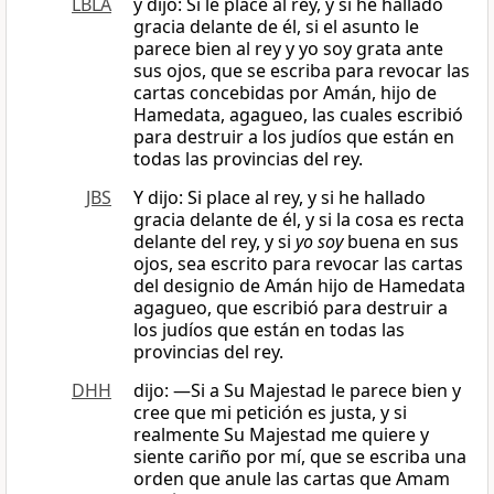
LBLA
y dijo: Si le place al rey, y si he hallado
gracia delante de él, si el asunto le
parece bien al rey y yo soy grata ante
sus ojos, que se escriba para revocar las
cartas concebidas por Amán, hijo de
Hamedata, agagueo, las cuales escribió
para destruir a los judíos que están en
todas las provincias del rey.
JBS
Y dijo: Si place al rey, y si he hallado
gracia delante de él, y si la cosa es recta
delante del rey, y si
yo soy
buena en sus
ojos, sea escrito para revocar las cartas
del designio de Amán hijo de Hamedata
agagueo, que escribió para destruir a
los judíos que están en todas las
provincias del rey.
DHH
dijo: —Si a Su Majestad le parece bien y
cree que mi petición es justa, y si
realmente Su Majestad me quiere y
siente cariño por mí, que se escriba una
orden que anule las cartas que Amam