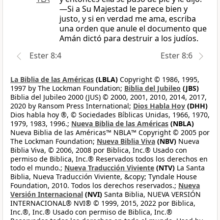
—Si a Su Majestad le parece bien y
justo, y si en verdad me ama, escriba
una orden que anule el documento que
Amán dictó para destruir a los judíos.
Ester 8:4
Ester 8:6
La Biblia de las Américas
(LBLA)
Copyright © 1986, 1995,
1997 by The Lockman Foundation;
Biblia del Jubileo
(JBS)
Biblia del Jubileo 2000 (JUS) © 2000, 2001, 2010, 2014, 2017,
2020 by Ransom Press International;
Dios Habla Hoy
(DHH)
Dios habla hoy ®, © Sociedades Bíblicas Unidas, 1966, 1970,
1979, 1983, 1996.;
Nueva Biblia de las Américas
(NBLA)
Nueva Biblia de las Américas™ NBLA™ Copyright © 2005 por
The Lockman Foundation;
Nueva Biblia Viva
(NBV)
Nueva
Biblia Viva, © 2006, 2008 por Biblica, Inc.® Usado con
permiso de Biblica, Inc.® Reservados todos los derechos en
todo el mundo.;
Nueva Traducción Viviente
(NTV)
La Santa
Biblia, Nueva Traducción Viviente, &copy; Tyndale House
Foundation, 2010. Todos los derechos reservados.;
Nueva
Versión Internacional
(NVI)
Santa Biblia, NUEVA VERSIÓN
INTERNACIONAL® NVI® © 1999, 2015, 2022 por Biblica,
Inc.®, Inc.® Usado con permiso de Biblica, Inc.®