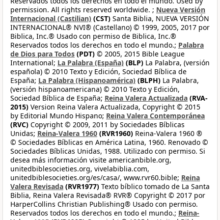
Reservados todos los derechos en todo el mundo. Used by
permission. All rights reserved worldwide. ;
Nueva Versión
Internacional (Castilian)
(CST)
Santa Biblia, NUEVA VERSIÓN
INTERNACIONAL® NVI® (Castellano) © 1999, 2005, 2017 por
Biblica, Inc.® Usado con permiso de Biblica, Inc.®
Reservados todos los derechos en todo el mundo.;
Palabra
de Dios para Todos
(PDT)
© 2005, 2015 Bible League
International;
La Palabra (España)
(BLP)
La Palabra, (versión
española) © 2010 Texto y Edición, Sociedad Bíblica de
España;
La Palabra (Hispanoamérica)
(BLPH)
La Palabra,
(versión hispanoamericana) © 2010 Texto y Edición,
Sociedad Bíblica de España;
Reina Valera Actualizada
(RVA-
2015)
Version Reina Valera Actualizada, Copyright © 2015
by Editorial Mundo Hispano;
Reina Valera Contemporánea
(RVC)
Copyright © 2009, 2011 by Sociedades Bíblicas
Unidas;
Reina-Valera 1960
(RVR1960)
Reina-Valera 1960 ®
© Sociedades Bíblicas en América Latina, 1960. Renovado ©
Sociedades Bíblicas Unidas, 1988. Utilizado con permiso. Si
desea más información visite americanbible.org,
unitedbiblesocieties.org, vivelabiblia.com,
unitedbiblesocieties.org/es/casa/, www.rvr60.bible;
Reina
Valera Revisada
(RVR1977)
Texto bíblico tomado de La Santa
Biblia, Reina Valera Revisada® RVR® Copyright © 2017 por
HarperCollins Christian Publishing® Usado con permiso.
Reservados todos los derechos en todo el mundo.;
Reina-