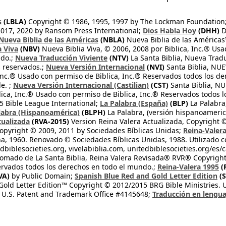
s
(LBLA)
Copyright © 1986, 1995, 1997 by The Lockman Foundation
2017, 2020 by Ransom Press International;
Dios Habla Hoy
(DHH)
D
Nueva Biblia de las Américas
(NBLA)
Nueva Biblia de las América
a Viva
(NBV)
Nueva Biblia Viva, © 2006, 2008 por Biblica, Inc.® Usa
ndo.;
Nueva Traducción Viviente
(NTV)
La Santa Biblia, Nueva Trad
s reservados.;
Nueva Versión Internacional
(NVI)
Santa Biblia, N
 Inc.® Usado con permiso de Biblica, Inc.® Reservados todos los d
e. ;
Nueva Versión Internacional (Castilian)
(CST)
Santa Biblia, N
lica, Inc.® Usado con permiso de Biblica, Inc.® Reservados todos 
 Bible League International;
La Palabra (España)
(BLP)
La Palabra,
labra (Hispanoamérica)
(BLPH)
La Palabra, (versión hispanoameric
tualizada
(RVA-2015)
Version Reina Valera Actualizada, Copyright 
opyright © 2009, 2011 by Sociedades Bíblicas Unidas;
Reina-Valer
na, 1960. Renovado © Sociedades Bíblicas Unidas, 1988. Utilizado c
dbiblesocieties.org, vivelabiblia.com, unitedbiblesocieties.org/es/
tomado de La Santa Biblia, Reina Valera Revisada® RVR® Copyright
rvados todos los derechos en todo el mundo.;
Reina-Valera 1995
(
VA)
by Public Domain;
Spanish Blue Red and Gold Letter Edition
(S
old Letter Edition™ Copyright © 2012/2015 BRG Bible Ministries. Us
 U.S. Patent and Trademark Office #4145648;
Traducción en lengua