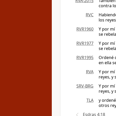
RVA-2015
También 
contra lo
RVC
Habiendo
los reye
RVR1960
Y por mí
se rebela
RVR1977
Y por mí
se rebela
RVR1995
Ordené q
en ella 
RVA
Y por mí
reyes, y 
SRV-BRG
Y por mí
reyes, y 
TLA
y ordené
otros re
Esdras 4:18