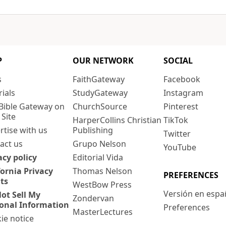
P
OUR NETWORK
SOCIAL
s
FaithGateway
Facebook
rials
StudyGateway
Instagram
Bible Gateway on
ChurchSource
Pinterest
 Site
HarperCollins Christian
TikTok
rtise with us
Publishing
Twitter
act us
Grupo Nelson
YouTube
acy policy
Editorial Vida
fornia Privacy
Thomas Nelson
PREFERENCES
ts
WestBow Press
Versión en espa
ot Sell My
Zondervan
onal Information
Preferences
MasterLectures
ie notice