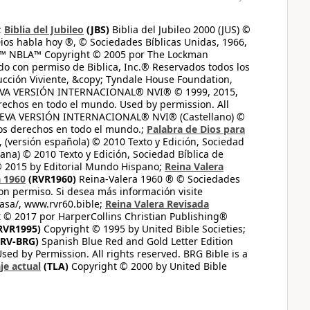
;
Biblia del Jubileo
(JBS)
Biblia del Jubileo 2000 (JUS) ©
ios habla hoy ®, © Sociedades Bíblicas Unidas, 1966,
s™ NBLA™ Copyright © 2005 por The Lockman
do con permiso de Biblica, Inc.® Reservados todos los
ucción Viviente, &copy; Tyndale House Foundation,
UEVA VERSIÓN INTERNACIONAL® NVI® © 1999, 2015,
erechos en todo el mundo. Used by permission. All
UEVA VERSIÓN INTERNACIONAL® NVI® (Castellano) ©
los derechos en todo el mundo.;
Palabra de Dios para
 (versión española) © 2010 Texto y Edición, Sociedad
ana) © 2010 Texto y Edición, Sociedad Bíblica de
© 2015 by Editorial Mundo Hispano;
Reina Valera
a 1960
(RVR1960)
Reina-Valera 1960 ® © Sociedades
on permiso. Si desea más información visite
casa/, www.rvr60.bible;
Reina Valera Revisada
 © 2017 por HarperCollins Christian Publishing®
RVR1995)
Copyright © 1995 by United Bible Societies;
RV-BRG)
Spanish Blue Red and Gold Letter Edition
ed by Permission. All rights reserved. BRG Bible is a
je actual
(TLA)
Copyright © 2000 by United Bible