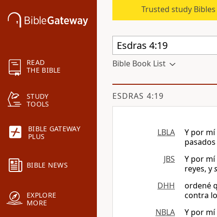
Trusted study Bible
READ
Bible Book List
THE BIBLE
ESDRAS 4:19
STUDY
TOOLS
BIBLE GATEWAY
LBLA
Y por mí
PLUS
pasados 
JBS
Y por mí
BIBLE NEWS
reyes, y
DHH
ordené q
contra l
EXPLORE
MORE
NBLA
Y por mí