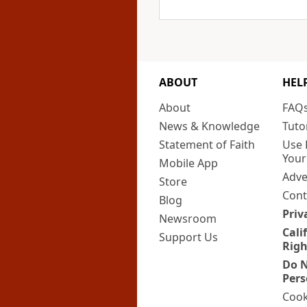
ABOUT
HEL
About
FAQ
News & Knowledge
Tuto
Statement of Faith
Use 
Your
Mobile App
Adve
Store
Cont
Blog
Priv
Newsroom
Cali
Support Us
Righ
Do N
Pers
Cook