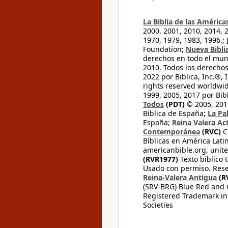
La Biblia de las América
2000, 2001, 2010, 2014, 
1970, 1979, 1983, 1996.;
Foundation;
Nueva Bibli
derechos en todo el mu
2010. Todos los derecho
2022 por Biblica, Inc.®,
rights reserved worldwid
1999, 2005, 2017 por Bib
Todos
(PDT)
© 2005, 2015
Bíblica de España;
La Pa
España;
Reina Valera Ac
Contemporánea
(RVC)
C
Bíblicas en América Lati
americanbible.org, unite
(RVR1977)
Texto bíblico 
Usado con permiso. Rese
Reina-Valera Antigua
(R
(SRV-BRG) Blue Red and G
Registered Trademark in
Societies