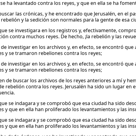
se ha levantado contra los reyes, y que en ella se ha fomen
uscar las crónicas, y he encontrado que Jerusalén, en el 
a rebelión y la sedición son normales para la gente de esa c
ue se investigara en los registros y, efectivamente, compr
ción contra muchos reyes. De hecho, ¡la rebelión y las revuel
 de investigar en los archivos y, en efecto, se encontró qu
es y se tramaron rebeliones contra los reyes;
 de investigar en los archivos y, en efecto, se encontró qu
es y se tramaron rebeliones contra los reyes;
den de buscar los archivos de los reyes anteriores a mí y h
de rebelión contra los reyes. Jerusalén ha sido un lugar en e
uencia.
ue se indagara y se comprobó que esa ciudad ha sido des
es y que en ella han proliferado los levantamientos y las in
ue se indagara y se comprobó que esa ciudad ha sido des
es y que en ella han proliferado los levantamientos y las in