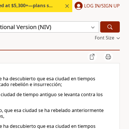
300+—plans start under $6/month.
LOG IN/SIGN UP
ional Version (NIV)
Font Size
se ha descubierto que esa ciudad en tiempos
tado rebelión e insurrección;
ciudad de tiempo antiguo se levanta contra los
to, que esa ciudad se ha rebelado anteriormente
es,
se ha descubierto que esa ciudad en tiempos