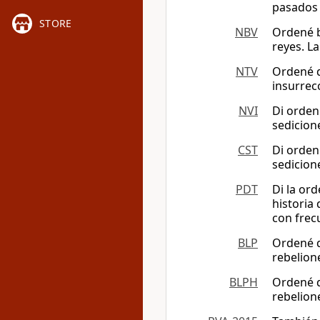
pasados 
STORE
NBV
Ordené b
reyes. L
NTV
Ordené q
insurrec
NVI
Di orden
sedicion
CST
Di orden
sedicion
PDT
Di la or
historia 
con frec
BLP
Ordené q
rebelion
BLPH
Ordené q
rebelion