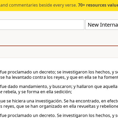
s and commentaries beside every verse.
70+ resources valued at $5,
New Internat
 fue proclamado un decreto; se investigaron los hechos, y 
se ha levantado contra los reyes, y que en ella se ha fomen
 fue dado mandamiento, y buscaron; y hallaron que aquella 
se
rebela, y se forma en ella sedición;
ue se hiciera una investigación. Se ha encontrado, en efec
os reyes, que se han organizado en ella revueltas y rebelion
 fue proclamado un decreto. Se investigaron los hechos, y 