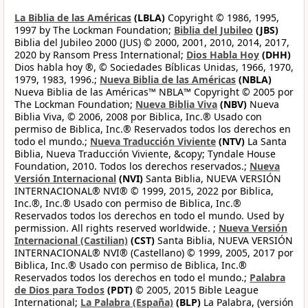
La Biblia de las Américas
(LBLA)
Copyright © 1986, 1995,
1997 by The Lockman Foundation;
Biblia del Jubileo
(JBS)
Biblia del Jubileo 2000 (JUS) © 2000, 2001, 2010, 2014, 2017,
2020 by Ransom Press International;
Dios Habla Hoy
(DHH)
Dios habla hoy ®, © Sociedades Bíblicas Unidas, 1966, 1970,
1979, 1983, 1996.;
Nueva Biblia de las Américas
(NBLA)
Nueva Biblia de las Américas™ NBLA™ Copyright © 2005 por
The Lockman Foundation;
Nueva Biblia Viva
(NBV)
Nueva
Biblia Viva, © 2006, 2008 por Biblica, Inc.® Usado con
permiso de Biblica, Inc.® Reservados todos los derechos en
todo el mundo.;
Nueva Traducción Viviente
(NTV)
La Santa
Biblia, Nueva Traducción Viviente, &copy; Tyndale House
Foundation, 2010. Todos los derechos reservados.;
Nueva
Versión Internacional
(NVI)
Santa Biblia, NUEVA VERSIÓN
INTERNACIONAL® NVI® © 1999, 2015, 2022 por Biblica,
Inc.®, Inc.® Usado con permiso de Biblica, Inc.®
Reservados todos los derechos en todo el mundo. Used by
permission. All rights reserved worldwide. ;
Nueva Versión
Internacional (Castilian)
(CST)
Santa Biblia, NUEVA VERSIÓN
INTERNACIONAL® NVI® (Castellano) © 1999, 2005, 2017 por
Biblica, Inc.® Usado con permiso de Biblica, Inc.®
Reservados todos los derechos en todo el mundo.;
Palabra
de Dios para Todos
(PDT)
© 2005, 2015 Bible League
International;
La Palabra (España)
(BLP)
La Palabra, (versión