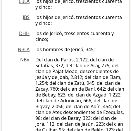
LBLA
los hijos de Jericó, trescientos cuarenta
y cinco;
JBS
los hijos de Jericó, trescientos cuarenta
y cinco;
DHH
los de Jericó, trescientos cuarenta y
cinco;
NBLA
los hombres de Jericó, 345;
NBV
Del clan de Parós, 2.172; del clan de
Sefatías, 372; del clan de Araj, 775; del
clan de Pajat Moab, descendientes de
Jesúa y de Joab, 2.812; del clan de Elam,
1.254; del clan de Zatú, 945; del clan de
Zacay, 760; del clan de Baní, 642; del clan
de Bebay, 623; del clan de Azgad, 1.222;
del clan de Adonicán, 666; del clan de
Bigvay, 2.056; del clan de Adín, 454; del
clan de Ater, descendientes de Ezequías,
98; del clan de Bezay, 323; del clan de
Jorá, 112; del clan de Jasún, 223; del clan
de Guibar, 95; del clan de Belén; 123; del