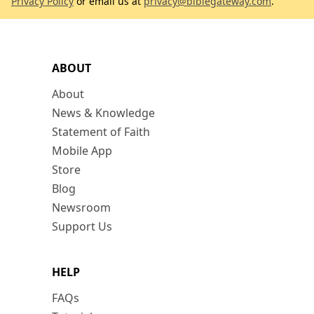
Privacy Policy
or email us at
privacy@biblegateway.com
.
ABOUT
About
News & Knowledge
Statement of Faith
Mobile App
Store
Blog
Newsroom
Support Us
HELP
FAQs