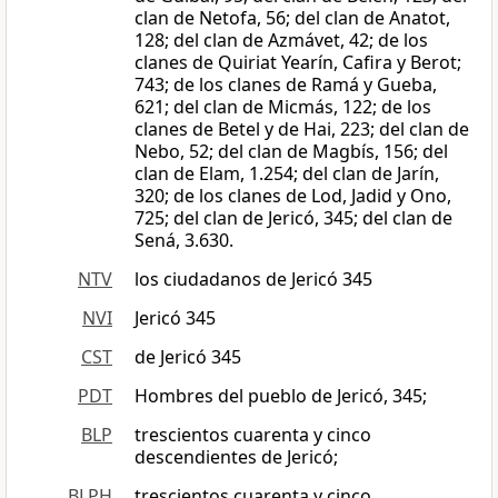
clan de Netofa, 56; del clan de Anatot,
128; del clan de Azmávet, 42; de los
clanes de Quiriat Yearín, Cafira y Berot;
743; de los clanes de Ramá y Gueba,
621; del clan de Micmás, 122; de los
clanes de Betel y de Hai, 223; del clan de
Nebo, 52; del clan de Magbís, 156; del
clan de Elam, 1.254; del clan de Jarín,
320; de los clanes de Lod, Jadid y Ono,
725; del clan de Jericó, 345; del clan de
Sená, 3.630.
NTV
los ciudadanos de Jericó 345
NVI
Jericó 345
CST
de Jericó 345
PDT
Hombres del pueblo de Jericó, 345;
BLP
trescientos cuarenta y cinco
descendientes de Jericó;
BLPH
trescientos cuarenta y cinco