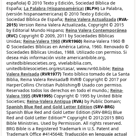
española) © 2010 Texto y Edición, Sociedad Bíblica de
España;
La Palabra (Hispanoamérica)
(BLPH)
La Palabra,
(versión hispanoamericana) © 2010 Texto y Edición,
Sociedad Bíblica de España;
Reina Valera Actualizada
(RVA-
2015)
Version Reina Valera Actualizada, Copyright © 2015
by Editorial Mundo Hispano;
Reina Valera Contemporánea
(RVC)
Copyright © 2009, 2011 by Sociedades Bíblicas
Unidas;
Reina-Valera 1960
(RVR1960)
Reina-Valera 1960 ®
© Sociedades Bíblicas en América Latina, 1960. Renovado ©
Sociedades Bíblicas Unidas, 1988. Utilizado con permiso. Si
desea más información visite americanbible.org,
unitedbiblesocieties.org, vivelabiblia.com,
unitedbiblesocieties.org/es/casa/, www.rvr60.bible;
Reina
Valera Revisada
(RVR1977)
Texto bíblico tomado de La Santa
Biblia, Reina Valera Revisada® RVR® Copyright © 2017 por
HarperCollins Christian Publishing® Usado con permiso.
Reservados todos los derechos en todo el mundo.;
Reina-
Valera 1995
(RVR1995)
Copyright © 1995 by United Bible
Societies;
Reina-Valera Antigua
(RVA)
by Public Domain;
Spanish Blue Red and Gold Letter Edition
(SRV-BRG)
Spanish Blue Red and Gold Letter Edition (SRV-BRG) Blue
Red and Gold Letter Edition™ Copyright © 2012/2015 BRG
Bible Ministries. Used by Permission. All rights reserved.
BRG Bible is a Registered Trademark in U.S. Patent and
Trademark Office #4145648;
Traducción en lenguaje actual