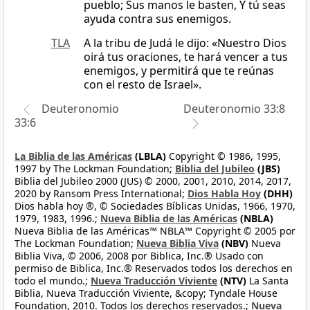
pueblo; Sus manos le basten, Y tú seas
ayuda contra sus enemigos.
TLA
A la tribu de Judá le dijo: «Nuestro Dios
oirá tus oraciones, te hará vencer a tus
enemigos, y permitirá que te reúnas
con el resto de Israel».
Deuteronomio
Deuteronomio 33:8
33:6
La Biblia de las Américas
(LBLA)
Copyright © 1986, 1995,
1997 by The Lockman Foundation;
Biblia del Jubileo
(JBS)
Biblia del Jubileo 2000 (JUS) © 2000, 2001, 2010, 2014, 2017,
2020 by Ransom Press International;
Dios Habla Hoy
(DHH)
Dios habla hoy ®, © Sociedades Bíblicas Unidas, 1966, 1970,
1979, 1983, 1996.;
Nueva Biblia de las Américas
(NBLA)
Nueva Biblia de las Américas™ NBLA™ Copyright © 2005 por
The Lockman Foundation;
Nueva Biblia Viva
(NBV)
Nueva
Biblia Viva, © 2006, 2008 por Biblica, Inc.® Usado con
permiso de Biblica, Inc.® Reservados todos los derechos en
todo el mundo.;
Nueva Traducción Viviente
(NTV)
La Santa
Biblia, Nueva Traducción Viviente, &copy; Tyndale House
Foundation, 2010. Todos los derechos reservados.;
Nueva