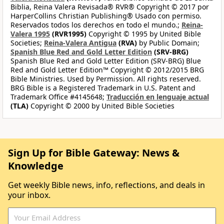
Biblia, Reina Valera Revisada® RVR® Copyright © 2017 por
HarperCollins Christian Publishing® Usado con permiso.
Reservados todos los derechos en todo el mundo.;
Reina-
Valera 1995
(RVR1995)
Copyright © 1995 by United Bible
Societies;
Reina-Valera Antigua
(RVA)
by Public Domain;
Spanish Blue Red and Gold Letter Edition
(SRV-BRG)
Spanish Blue Red and Gold Letter Edition (SRV-BRG) Blue
Red and Gold Letter Edition™ Copyright © 2012/2015 BRG
Bible Ministries. Used by Permission. All rights reserved.
BRG Bible is a Registered Trademark in U.S. Patent and
Trademark Office #4145648;
Traducción en lenguaje actual
(TLA)
Copyright © 2000 by United Bible Societies
Sign Up for Bible Gateway: News &
Knowledge
Get weekly Bible news, info, reflections, and deals in
your inbox.