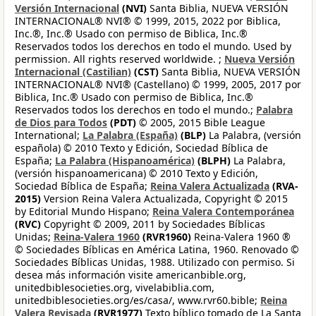
Versión Internacional
(NVI)
Santa Biblia, NUEVA VERSIÓN
INTERNACIONAL® NVI® © 1999, 2015, 2022 por Biblica,
Inc.®, Inc.® Usado con permiso de Biblica, Inc.®
Reservados todos los derechos en todo el mundo. Used by
permission. All rights reserved worldwide. ;
Nueva Versión
Internacional (Castilian)
(CST)
Santa Biblia, NUEVA VERSIÓN
INTERNACIONAL® NVI® (Castellano) © 1999, 2005, 2017 por
Biblica, Inc.® Usado con permiso de Biblica, Inc.®
Reservados todos los derechos en todo el mundo.;
Palabra
de Dios para Todos
(PDT)
© 2005, 2015 Bible League
International;
La Palabra (España)
(BLP)
La Palabra, (versión
española) © 2010 Texto y Edición, Sociedad Bíblica de
España;
La Palabra (Hispanoamérica)
(BLPH)
La Palabra,
(versión hispanoamericana) © 2010 Texto y Edición,
Sociedad Bíblica de España;
Reina Valera Actualizada
(RVA-
2015)
Version Reina Valera Actualizada, Copyright © 2015
by Editorial Mundo Hispano;
Reina Valera Contemporánea
(RVC)
Copyright © 2009, 2011 by Sociedades Bíblicas
Unidas;
Reina-Valera 1960
(RVR1960)
Reina-Valera 1960 ®
© Sociedades Bíblicas en América Latina, 1960. Renovado ©
Sociedades Bíblicas Unidas, 1988. Utilizado con permiso. Si
desea más información visite americanbible.org,
unitedbiblesocieties.org, vivelabiblia.com,
unitedbiblesocieties.org/es/casa/, www.rvr60.bible;
Reina
Valera Revisada
(RVR1977)
Texto bíblico tomado de La Santa