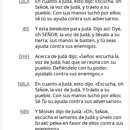
LBLA
En cuanto a Judá, esto dijo: Escucha, oh
Señor
, la voz de Judá, y tráelo a su
pueblo. Con sus manos luchó por ellos;
sé tú su ayuda contra sus adversarios.
JBS
Y esta
bendición
para Judá. Dijo así: Oye,
oh SEÑOR, la voz de Judá, y llévalo a su
tierra; sus manos le basten, y tú seas
ayuda contra sus enemigos.
DHH
Acerca de Judá dijo: «Señor, escucha la
voz de Judá; haz que se reúna con su
pueblo. Defiéndelo con tu poder;
ayúdalo contra sus enemigos.»
NBLA
En cuanto a Judá, esto dijo: «Escucha, oh
Señor
, la voz de Judá, Y tráelo a su
pueblo. Con sus manos luchó por ellos;
Sé Tú su ayuda contra sus adversarios».
NBV
Y Moisés dijo de Judá: «Oh,
Señor
,
escucha el lamento de Judá y únelo con
Israel; pelea en favor de ellos contra sus
enemigos».