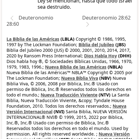
Ley se mencionan, hasta que todo Israel
sea destruido.
Deuteronomio
Deuteronomio 28:62
28:60
La Biblia de las Américas
(LBLA)
Copyright © 1986, 1995,
1997 by The Lockman Foundation;
Biblia del Jubileo
(JBS)
Biblia del Jubileo 2000 (JUS) © 2000, 2001, 2010, 2014, 2017,
2020 by Ransom Press International;
Dios Habla Hoy
(DHH)
Dios habla hoy ®, © Sociedades Bíblicas Unidas, 1966, 1970,
1979, 1983, 1996.;
Nueva Biblia de las Américas
(NBLA)
Nueva Biblia de las Américas™ NBLA™ Copyright © 2005 por
The Lockman Foundation;
Nueva Biblia Viva
(NBV)
Nueva
Biblia Viva, © 2006, 2008 por Biblica, Inc.® Usado con
permiso de Biblica, Inc.® Reservados todos los derechos en
todo el mundo.;
Nueva Traducción Viviente
(NTV)
La Santa
Biblia, Nueva Traducción Viviente, &copy; Tyndale House
Foundation, 2010. Todos los derechos reservados.;
Nueva
Versión Internacional
(NVI)
Santa Biblia, NUEVA VERSIÓN
INTERNACIONAL® NVI® © 1999, 2015, 2022 por Biblica,
Inc.®, Inc.® Usado con permiso de Biblica, Inc.®
Reservados todos los derechos en todo el mundo. Used by
permission. All rights reserved worldwide. ;
Nueva Versión