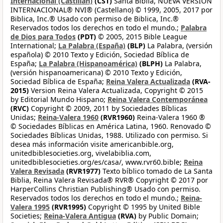
Internacional (Castilian)
(CST)
Santa Biblia, NUEVA VERSIÓN
INTERNACIONAL® NVI® (Castellano) © 1999, 2005, 2017 por
Biblica, Inc.® Usado con permiso de Biblica, Inc.®
Reservados todos los derechos en todo el mundo.;
Palabra
de Dios para Todos
(PDT)
© 2005, 2015 Bible League
International;
La Palabra (España)
(BLP)
La Palabra, (versión
española) © 2010 Texto y Edición, Sociedad Bíblica de
España;
La Palabra (Hispanoamérica)
(BLPH)
La Palabra,
(versión hispanoamericana) © 2010 Texto y Edición,
Sociedad Bíblica de España;
Reina Valera Actualizada
(RVA-
2015)
Version Reina Valera Actualizada, Copyright © 2015
by Editorial Mundo Hispano;
Reina Valera Contemporánea
(RVC)
Copyright © 2009, 2011 by Sociedades Bíblicas
Unidas;
Reina-Valera 1960
(RVR1960)
Reina-Valera 1960 ®
© Sociedades Bíblicas en América Latina, 1960. Renovado ©
Sociedades Bíblicas Unidas, 1988. Utilizado con permiso. Si
desea más información visite americanbible.org,
unitedbiblesocieties.org, vivelabiblia.com,
unitedbiblesocieties.org/es/casa/, www.rvr60.bible;
Reina
Valera Revisada
(RVR1977)
Texto bíblico tomado de La Santa
Biblia, Reina Valera Revisada® RVR® Copyright © 2017 por
HarperCollins Christian Publishing® Usado con permiso.
Reservados todos los derechos en todo el mundo.;
Reina-
Valera 1995
(RVR1995)
Copyright © 1995 by United Bible
Societies;
Reina-Valera Antigua
(RVA)
by Public Domain;