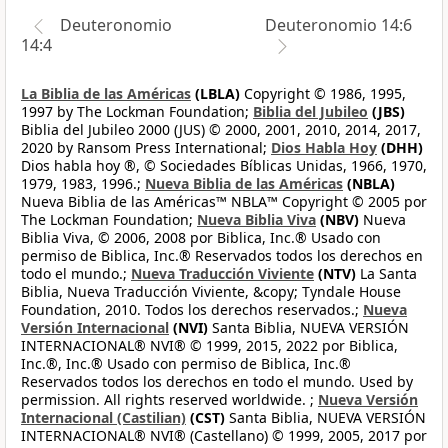
Deuteronomio
Deuteronomio 14:6
14:4
La Biblia de las Américas
(LBLA)
Copyright © 1986, 1995,
1997 by The Lockman Foundation;
Biblia del Jubileo
(JBS)
Biblia del Jubileo 2000 (JUS) © 2000, 2001, 2010, 2014, 2017,
2020 by Ransom Press International;
Dios Habla Hoy
(DHH)
Dios habla hoy ®, © Sociedades Bíblicas Unidas, 1966, 1970,
1979, 1983, 1996.;
Nueva Biblia de las Américas
(NBLA)
Nueva Biblia de las Américas™ NBLA™ Copyright © 2005 por
The Lockman Foundation;
Nueva Biblia Viva
(NBV)
Nueva
Biblia Viva, © 2006, 2008 por Biblica, Inc.® Usado con
permiso de Biblica, Inc.® Reservados todos los derechos en
todo el mundo.;
Nueva Traducción Viviente
(NTV)
La Santa
Biblia, Nueva Traducción Viviente, &copy; Tyndale House
Foundation, 2010. Todos los derechos reservados.;
Nueva
Versión Internacional
(NVI)
Santa Biblia, NUEVA VERSIÓN
INTERNACIONAL® NVI® © 1999, 2015, 2022 por Biblica,
Inc.®, Inc.® Usado con permiso de Biblica, Inc.®
Reservados todos los derechos en todo el mundo. Used by
permission. All rights reserved worldwide. ;
Nueva Versión
Internacional (Castilian)
(CST)
Santa Biblia, NUEVA VERSIÓN
INTERNACIONAL® NVI® (Castellano) © 1999, 2005, 2017 por