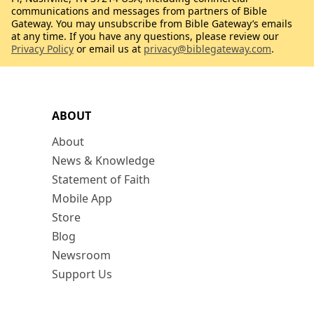
communications and messages from partners of Bible
Gateway. You may unsubscribe from Bible Gateway’s emails
at any time. If you have any questions, please review our
Privacy Policy
or email us at
privacy@biblegateway.com
.
ABOUT
About
News & Knowledge
Statement of Faith
Mobile App
Store
Blog
Newsroom
Support Us