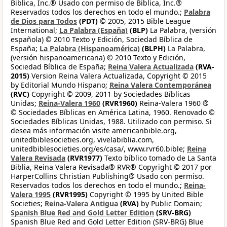
Biblica, Inc.® Usado con permiso de Biblica, Inc.®
Reservados todos los derechos en todo el mundo.;
Palabra
de Dios para Todos
(PDT)
© 2005, 2015 Bible League
International;
La Palabra (España)
(BLP)
La Palabra, (versión
española) © 2010 Texto y Edición, Sociedad Bíblica de
España;
La Palabra (Hispanoamérica)
(BLPH)
La Palabra,
(versión hispanoamericana) © 2010 Texto y Edición,
Sociedad Bíblica de España;
Reina Valera Actualizada
(RVA-
2015)
Version Reina Valera Actualizada, Copyright © 2015
by Editorial Mundo Hispano;
Reina Valera Contemporánea
(RVC)
Copyright © 2009, 2011 by Sociedades Bíblicas
Unidas;
Reina-Valera 1960
(RVR1960)
Reina-Valera 1960 ®
© Sociedades Bíblicas en América Latina, 1960. Renovado ©
Sociedades Bíblicas Unidas, 1988. Utilizado con permiso. Si
desea más información visite americanbible.org,
unitedbiblesocieties.org, vivelabiblia.com,
unitedbiblesocieties.org/es/casa/, www.rvr60.bible;
Reina
Valera Revisada
(RVR1977)
Texto bíblico tomado de La Santa
Biblia, Reina Valera Revisada® RVR® Copyright © 2017 por
HarperCollins Christian Publishing® Usado con permiso.
Reservados todos los derechos en todo el mundo.;
Reina-
Valera 1995
(RVR1995)
Copyright © 1995 by United Bible
Societies;
Reina-Valera Antigua
(RVA)
by Public Domain;
Spanish Blue Red and Gold Letter Edition
(SRV-BRG)
Spanish Blue Red and Gold Letter Edition (SRV-BRG) Blue