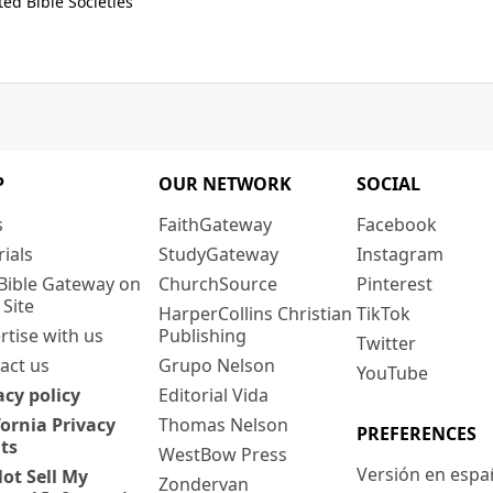
ed Bible Societies
P
OUR NETWORK
SOCIAL
s
FaithGateway
Facebook
rials
StudyGateway
Instagram
Bible Gateway on
ChurchSource
Pinterest
 Site
HarperCollins Christian
TikTok
rtise with us
Publishing
Twitter
act us
Grupo Nelson
YouTube
acy policy
Editorial Vida
fornia Privacy
Thomas Nelson
PREFERENCES
ts
WestBow Press
Versión en espa
ot Sell My
Zondervan