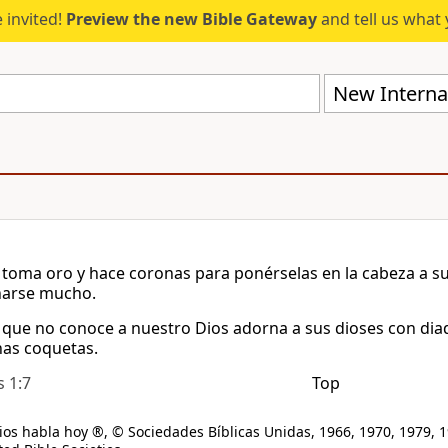
 invited!
Preview the new Bible Gateway
and tell us what 
New Internat
 toma oro y hace coronas para ponérselas en la cabeza a 
narse mucho.
 que no conoce a nuestro Dios adorna a sus dioses con dia
as coquetas.
s 1:7
Top
os habla hoy ®, © Sociedades Bíblicas Unidas, 1966, 1970, 1979, 1