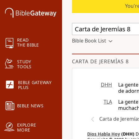
You're
READ
Bible Book List
THE BIBLE
CARTA DE JEREMÍAS 8
STUDY
TOOLS
BIBLE GATEWAY
DHH
La gente
PLUS
de ador
TLA
La gente
BIBLE NEWS
muchach
Carta de Jeremía
EXPLORE
MORE
Dios Habla Hoy
(DHH)
Di