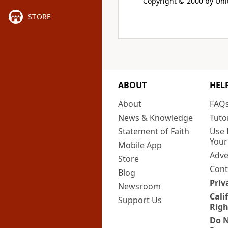
Copyright © 2000 by Unit
STORE
ABOUT
HEL
About
FAQ
News & Knowledge
Tuto
Statement of Faith
Use 
Your
Mobile App
Adve
Store
Cont
Blog
Priv
Newsroom
Cali
Support Us
Righ
Do N