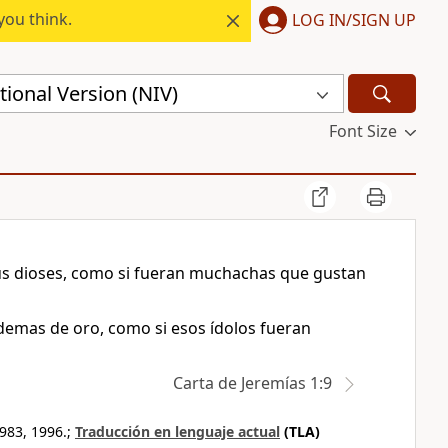
you think.
LOG IN/SIGN UP
ional Version (NIV)
Font Size
sus dioses, como si fueran muchachas que gustan
demas de oro, como si esos ídolos fueran
Carta de Jeremías 1:9
983, 1996.;
Traducción en lenguaje actual
(TLA)