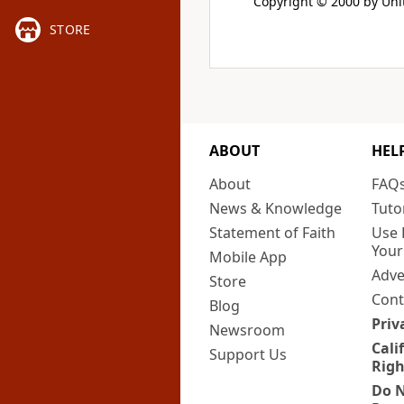
Copyright © 2000 by Unit
STORE
ABOUT
HEL
About
FAQ
News & Knowledge
Tuto
Statement of Faith
Use 
Your
Mobile App
Adve
Store
Cont
Blog
Priv
Newsroom
Cali
Support Us
Righ
Do N