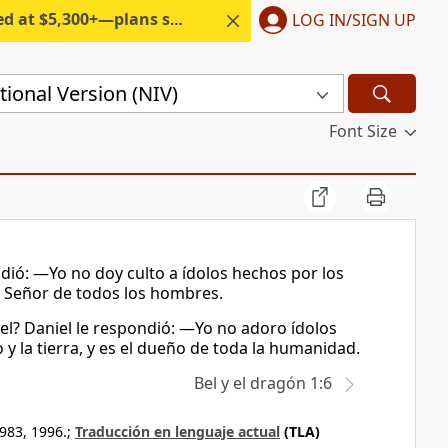
300+—plans start under $6/month.
LOG IN/SIGN UP
ional Version (NIV)
Font Size
dió: —Yo no doy culto a ídolos hechos por los
 el Señor de todos los hombres.
Bel? Daniel le respondió: —Yo no adoro ídolos
 y la tierra, y es el dueño de toda la humanidad.
Bel y el dragón 1:6
983, 1996.;
Traducción en lenguaje actual
(TLA)