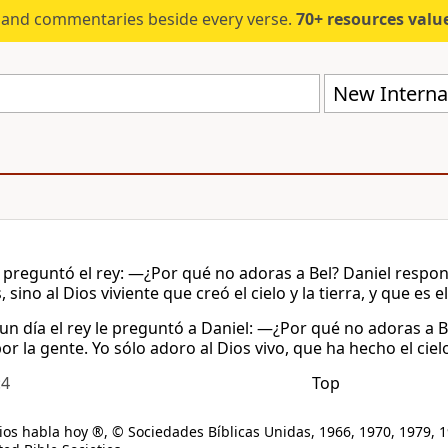
s and commentaries beside every verse.
70+ resources valued at $5,
New Internat
e preguntó el rey: —¿Por qué no adoras a Bel? Daniel respon
sino al Dios viviente que creó el cielo y la tierra, y que es
 un día el rey le preguntó a Daniel: —¿Por qué no adoras a 
r la gente. Yo sólo adoro al Dios vivo, que ha hecho el cielo
:4
Top
os habla hoy ®, © Sociedades Bíblicas Unidas, 1966, 1970, 1979, 1