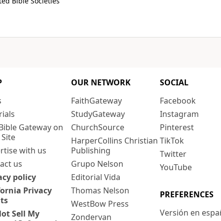
ed Bible Societies
P
OUR NETWORK
SOCIAL
s
FaithGateway
Facebook
rials
StudyGateway
Instagram
Bible Gateway on
ChurchSource
Pinterest
 Site
HarperCollins Christian
TikTok
rtise with us
Publishing
Twitter
act us
Grupo Nelson
YouTube
acy policy
Editorial Vida
fornia Privacy
Thomas Nelson
PREFERENCES
ts
WestBow Press
Versión en espa
ot Sell My
Zondervan