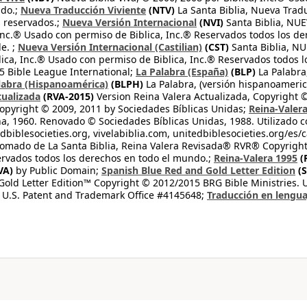
ndo.;
Nueva Traducción Viviente
(NTV)
La Santa Biblia, Nueva Trad
s reservados.;
Nueva Versión Internacional
(NVI)
Santa Biblia, N
 Inc.® Usado con permiso de Biblica, Inc.® Reservados todos los d
e. ;
Nueva Versión Internacional (Castilian)
(CST)
Santa Biblia, N
lica, Inc.® Usado con permiso de Biblica, Inc.® Reservados todos 
 Bible League International;
La Palabra (España)
(BLP)
La Palabra,
labra (Hispanoamérica)
(BLPH)
La Palabra, (versión hispanoameric
tualizada
(RVA-2015)
Version Reina Valera Actualizada, Copyright 
opyright © 2009, 2011 by Sociedades Bíblicas Unidas;
Reina-Valer
na, 1960. Renovado © Sociedades Bíblicas Unidas, 1988. Utilizado c
dbiblesocieties.org, vivelabiblia.com, unitedbiblesocieties.org/es/
tomado de La Santa Biblia, Reina Valera Revisada® RVR® Copyright
rvados todos los derechos en todo el mundo.;
Reina-Valera 1995
(
VA)
by Public Domain;
Spanish Blue Red and Gold Letter Edition
(S
old Letter Edition™ Copyright © 2012/2015 BRG Bible Ministries. Us
 U.S. Patent and Trademark Office #4145648;
Traducción en lengua