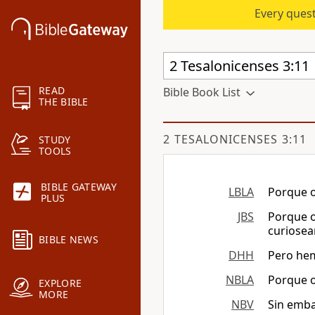
Every quest
READ
Bible Book List
THE BIBLE
2 TESALONICENSES 3:11
STUDY
TOOLS
BIBLE GATEWAY
LBLA
Porque o
PLUS
JBS
Porque o
curiosear
BIBLE NEWS
DHH
Pero hem
NBLA
Porque o
EXPLORE
MORE
NBV
Sin emba