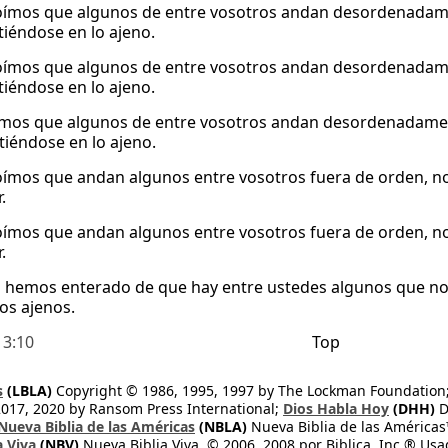
ímos que algunos de entre vosotros andan desordenadame
iéndose en lo ajeno.
ímos que algunos de entre vosotros andan desordenadame
iéndose en lo ajeno.
mos que algunos de entre vosotros andan desordenadamen
iéndose en lo ajeno.
ímos que andan algunos entre vosotros fuera de orden, n
.
ímos que andan algunos entre vosotros fuera de orden, n
.
 hemos enterado de que hay entre ustedes algunos que no 
os ajenos.
 3:10
Top
s
(LBLA)
Copyright © 1986, 1995, 1997 by The Lockman Foundation
2017, 2020 by Ransom Press International;
Dios Habla Hoy
(DHH)
D
Nueva Biblia de las Américas
(NBLA)
Nueva Biblia de las América
a Viva
(NBV)
Nueva Biblia Viva, © 2006, 2008 por Biblica, Inc.® Usa