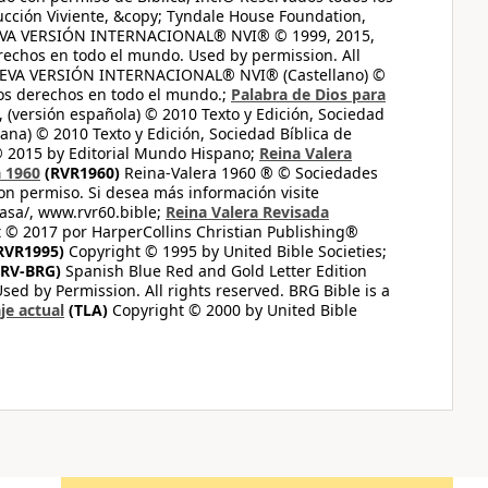
ucción Viviente, &copy; Tyndale House Foundation,
UEVA VERSIÓN INTERNACIONAL® NVI® © 1999, 2015,
erechos en todo el mundo. Used by permission. All
UEVA VERSIÓN INTERNACIONAL® NVI® (Castellano) ©
los derechos en todo el mundo.;
Palabra de Dios para
 (versión española) © 2010 Texto y Edición, Sociedad
ana) © 2010 Texto y Edición, Sociedad Bíblica de
© 2015 by Editorial Mundo Hispano;
Reina Valera
a 1960
(RVR1960)
Reina-Valera 1960 ® © Sociedades
on permiso. Si desea más información visite
casa/, www.rvr60.bible;
Reina Valera Revisada
 © 2017 por HarperCollins Christian Publishing®
RVR1995)
Copyright © 1995 by United Bible Societies;
RV-BRG)
Spanish Blue Red and Gold Letter Edition
ed by Permission. All rights reserved. BRG Bible is a
je actual
(TLA)
Copyright © 2000 by United Bible