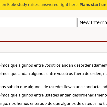
ion Bible study raises, answered right here.
Plans start u
New Internat
ímos que algunos entre vosotros andan desordenadamente,
ímos que andan algunos entre vosotros fuera de orden, n
.
os sabido que algunos de ustedes llevan una conducta ind
ímos que algunos entre ustedes andan desordenadamente, 
rgo, nos hemos enterado de que algunos de ustedes no trab