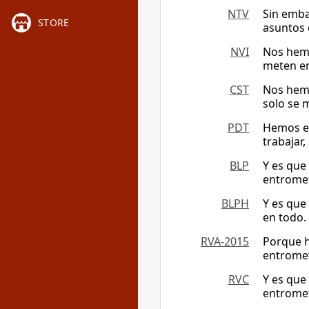
NTV
Sin emba
STORE
asuntos 
NVI
Nos hemo
meten en
CST
Nos hemo
solo se 
PDT
Hemos es
trabajar
BLP
Y es que
entromet
BLPH
Y es que
en todo.
RVA-2015
Porque h
entromet
RVC
Y es que
entromet