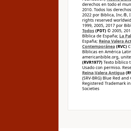
derechos en todo el mu
2010. Todos los derecho
2022 por Biblica, Inc.®,
rights reserved worldwid
1999, 2005, 2017 por Bib
Todos
(PDT)
© 2005, 2015
Bíblica de España;
La Pa
España;
Reina Valera Ac
Contemporánea
(RVC)
C
Bíblicas en América Lati
americanbible.org, unite
(RVR1977)
Texto bíblico 
Usado con permiso. Rese
Reina-Valera Antigua
(R
(SRV-BRG) Blue Red and G
Registered Trademark in
Societies