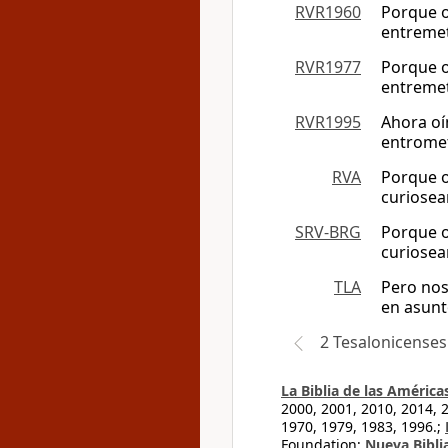
RVR1960
Porque o
entremet
RVR1977
Porque o
entremet
RVR1995
Ahora oí
entromet
RVA
Porque o
curiosear
SRV-BRG
Porque o
curiosear
TLA
Pero nos
en asunt
2 Tesalonicenses
La Biblia de las América
2000, 2001, 2010, 2014, 
1970, 1979, 1983, 1996.;
Foundation;
Nueva Bibli