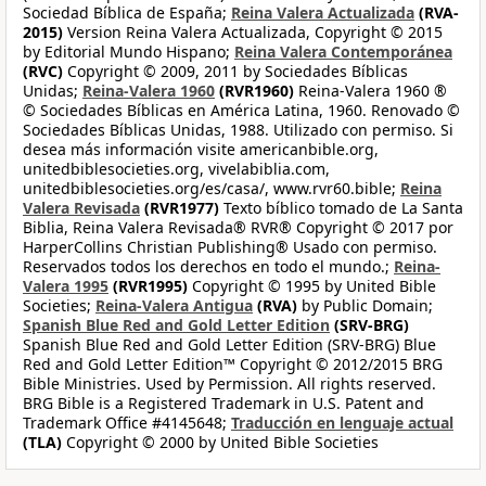
Sociedad Bíblica de España;
Reina Valera Actualizada
(RVA-
2015)
Version Reina Valera Actualizada, Copyright © 2015
by Editorial Mundo Hispano;
Reina Valera Contemporánea
(RVC)
Copyright © 2009, 2011 by Sociedades Bíblicas
Unidas;
Reina-Valera 1960
(RVR1960)
Reina-Valera 1960 ®
© Sociedades Bíblicas en América Latina, 1960. Renovado ©
Sociedades Bíblicas Unidas, 1988. Utilizado con permiso. Si
desea más información visite americanbible.org,
unitedbiblesocieties.org, vivelabiblia.com,
unitedbiblesocieties.org/es/casa/, www.rvr60.bible;
Reina
Valera Revisada
(RVR1977)
Texto bíblico tomado de La Santa
Biblia, Reina Valera Revisada® RVR® Copyright © 2017 por
HarperCollins Christian Publishing® Usado con permiso.
Reservados todos los derechos en todo el mundo.;
Reina-
Valera 1995
(RVR1995)
Copyright © 1995 by United Bible
Societies;
Reina-Valera Antigua
(RVA)
by Public Domain;
Spanish Blue Red and Gold Letter Edition
(SRV-BRG)
Spanish Blue Red and Gold Letter Edition (SRV-BRG) Blue
Red and Gold Letter Edition™ Copyright © 2012/2015 BRG
Bible Ministries. Used by Permission. All rights reserved.
BRG Bible is a Registered Trademark in U.S. Patent and
Trademark Office #4145648;
Traducción en lenguaje actual
(TLA)
Copyright © 2000 by United Bible Societies