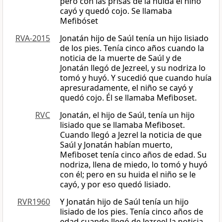
pero con las prisas de la huida el niño
cayó y quedó cojo. Se llamaba
Mefibóset
RVA-2015
Jonatán hijo de Saúl tenía un hijo lisiado
de los pies. Tenía cinco años cuando la
noticia de la muerte de Saúl y de
Jonatán llegó de Jezreel, y su nodriza lo
tomó y huyó. Y sucedió que cuando huía
apresuradamente, el niño se cayó y
quedó cojo. Él se llamaba Mefiboset.
RVC
Jonatán, el hijo de Saúl, tenía un hijo
lisiado que se llamaba Mefiboset.
Cuando llegó a Jezrel la noticia de que
Saúl y Jonatán habían muerto,
Mefiboset tenía cinco años de edad. Su
nodriza, llena de miedo, lo tomó y huyó
con él; pero en su huida el niño se le
cayó, y por eso quedó lisiado.
RVR1960
Y Jonatán hijo de Saúl tenía un hijo
lisiado de los pies. Tenía cinco años de
edad cuando llegó de Jezreel la noticia