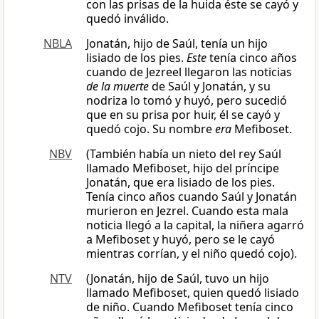
con las prisas de la huida éste se cayó y
quedó inválido.
NBLA
Jonatán, hijo de Saúl, tenía un hijo
lisiado de los pies.
Este
tenía cinco años
cuando de Jezreel llegaron las noticias
de la muerte
de Saúl y Jonatán, y su
nodriza lo tomó y huyó, pero sucedió
que en su prisa por huir, él se cayó y
quedó cojo. Su nombre
era
Mefiboset.
NBV
(También había un nieto del rey Saúl
llamado Mefiboset, hijo del príncipe
Jonatán, que era lisiado de los pies.
Tenía cinco años cuando Saúl y Jonatán
murieron en Jezrel. Cuando esta mala
noticia llegó a la capital, la niñera agarró
a Mefiboset y huyó, pero se le cayó
mientras corrían, y el niño quedó cojo).
NTV
(Jonatán, hijo de Saúl, tuvo un hijo
llamado Mefiboset, quien quedó lisiado
de niño. Cuando Mefiboset tenía cinco