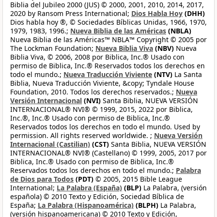
Biblia del Jubileo 2000 (JUS) © 2000, 2001, 2010, 2014, 2017,
2020 by Ransom Press International;
Dios Habla Hoy
(DHH)
Dios habla hoy ®, © Sociedades Bíblicas Unidas, 1966, 1970,
1979, 1983, 1996.;
Nueva Biblia de las Américas
(NBLA)
Nueva Biblia de las Américas™ NBLA™ Copyright © 2005 por
The Lockman Foundation;
Nueva Biblia Viva
(NBV)
Nueva
Biblia Viva, © 2006, 2008 por Biblica, Inc.® Usado con
permiso de Biblica, Inc.® Reservados todos los derechos en
todo el mundo.;
Nueva Traducción Viviente
(NTV)
La Santa
Biblia, Nueva Traducción Viviente, &copy; Tyndale House
Foundation, 2010. Todos los derechos reservados.;
Nueva
Versión Internacional
(NVI)
Santa Biblia, NUEVA VERSIÓN
INTERNACIONAL® NVI® © 1999, 2015, 2022 por Biblica,
Inc.®, Inc.® Usado con permiso de Biblica, Inc.®
Reservados todos los derechos en todo el mundo. Used by
permission. All rights reserved worldwide. ;
Nueva Versión
Internacional (Castilian)
(CST)
Santa Biblia, NUEVA VERSIÓN
INTERNACIONAL® NVI® (Castellano) © 1999, 2005, 2017 por
Biblica, Inc.® Usado con permiso de Biblica, Inc.®
Reservados todos los derechos en todo el mundo.;
Palabra
de Dios para Todos
(PDT)
© 2005, 2015 Bible League
International;
La Palabra (España)
(BLP)
La Palabra, (versión
española) © 2010 Texto y Edición, Sociedad Bíblica de
España;
La Palabra (Hispanoamérica)
(BLPH)
La Palabra,
(versión hispanoamericana) © 2010 Texto y Edición,