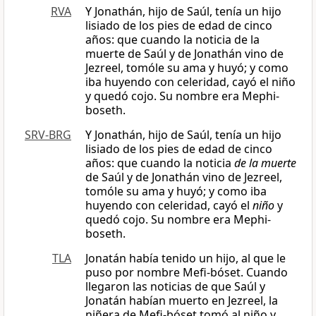
RVA
Y Jonathán, hijo de Saúl, tenía un hijo
lisiado de los pies de edad de cinco
años: que cuando la noticia de la
muerte de Saúl y de Jonathán vino de
Jezreel, tomóle su ama y huyó; y como
iba huyendo con celeridad, cayó el niño
y quedó cojo. Su nombre era Mephi-
boseth.
SRV-BRG
Y Jonathán, hijo de Saúl, tenía un hijo
lisiado de los pies de edad de cinco
años: que cuando la noticia
de la muerte
de Saúl y de Jonathán vino de Jezreel,
tomóle su ama y huyó; y como iba
huyendo con celeridad, cayó el
niño
y
quedó cojo. Su nombre era Mephi-
boseth.
TLA
Jonatán había tenido un hijo, al que le
puso por nombre Mefi-bóset. Cuando
llegaron las noticias de que Saúl y
Jonatán habían muerto en Jezreel, la
niñera de Mefi-bóset tomó al niño y