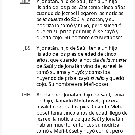
LBLA
Y Jonatán, hijo de Saúl, tenía un hijo
lisiado de los pies.
Este
tenía cinco años
cuando de Jezreel llegaron las noticias
de la muerte
de Saúl y Jonatán, y su
nodriza lo tomó y huyó, pero sucedió
que en su prisa por huir, él se cayó y
quedó cojo. Su nombre
era
Mefiboset.
JBS
Y Jonatán, hijo de Saúl, tenía un hijo
lisiado de los pies de edad de cinco
años, que cuando la noticia
de la muerte
de Saúl y de Jonatán vino de Jezreel, le
tomó su ama y huyó; y como iba
huyendo de prisa, cayó
el niño
y quedó
cojo. Su nombre era Mefi-boset.
DHH
Ahora bien, Jonatán, hijo de Saúl, tenía
un hijo, llamado Mefi-bóset, que era
inválido de los dos pies. Cuando Mefi-
bóset tenía cinco años de edad, llegó de
Jezreel la noticia de que Saúl y Jonatán
habían muerto; entonces su nodriza
tomó a Mefi-bóset y huyó con él, pero