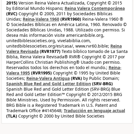
2015)
Version Reina Valera Actualizada, Copyright © 2015
by Editorial Mundo Hispano;
Reina Valera Contemporánea
(RVC)
Copyright © 2009, 2011 by Sociedades Bíblicas
Unidas;
Reina-Valera 1960
(RVR1960)
Reina-Valera 1960 ®
© Sociedades Bíblicas en América Latina, 1960. Renovado ©
Sociedades Bíblicas Unidas, 1988. Utilizado con permiso. Si
desea más información visite americanbible.org,
unitedbiblesocieties.org, vivelabiblia.com,
unitedbiblesocieties.org/es/casa/, www.rvr60.bible;
Reina
Valera Revisada
(RVR1977)
Texto bíblico tomado de La Santa
Biblia, Reina Valera Revisada® RVR® Copyright © 2017 por
HarperCollins Christian Publishing® Usado con permiso.
Reservados todos los derechos en todo el mundo.;
Reina-
Valera 1995
(RVR1995)
Copyright © 1995 by United Bible
Societies;
Reina-Valera Antigua
(RVA)
by Public Domain;
Spanish Blue Red and Gold Letter Edition
(SRV-BRG)
Spanish Blue Red and Gold Letter Edition (SRV-BRG) Blue
Red and Gold Letter Edition™ Copyright © 2012/2015 BRG
Bible Ministries. Used by Permission. All rights reserved.
BRG Bible is a Registered Trademark in U.S. Patent and
Trademark Office #4145648;
Traducción en lenguaje actual
(TLA)
Copyright © 2000 by United Bible Societies