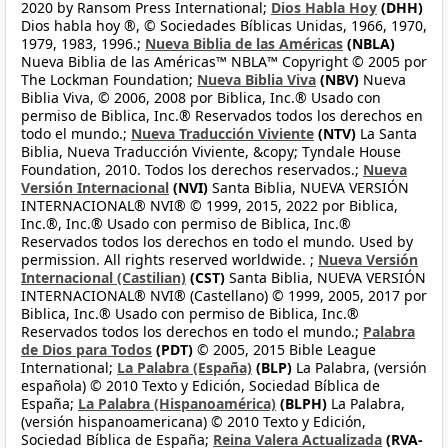
2020 by Ransom Press International;
Dios Habla Hoy
(DHH)
Dios habla hoy ®, © Sociedades Bíblicas Unidas, 1966, 1970,
1979, 1983, 1996.;
Nueva Biblia de las Américas
(NBLA)
Nueva Biblia de las Américas™ NBLA™ Copyright © 2005 por
The Lockman Foundation;
Nueva Biblia Viva
(NBV)
Nueva
Biblia Viva, © 2006, 2008 por Biblica, Inc.® Usado con
permiso de Biblica, Inc.® Reservados todos los derechos en
todo el mundo.;
Nueva Traducción Viviente
(NTV)
La Santa
Biblia, Nueva Traducción Viviente, &copy; Tyndale House
Foundation, 2010. Todos los derechos reservados.;
Nueva
Versión Internacional
(NVI)
Santa Biblia, NUEVA VERSIÓN
INTERNACIONAL® NVI® © 1999, 2015, 2022 por Biblica,
Inc.®, Inc.® Usado con permiso de Biblica, Inc.®
Reservados todos los derechos en todo el mundo. Used by
permission. All rights reserved worldwide. ;
Nueva Versión
Internacional (Castilian)
(CST)
Santa Biblia, NUEVA VERSIÓN
INTERNACIONAL® NVI® (Castellano) © 1999, 2005, 2017 por
Biblica, Inc.® Usado con permiso de Biblica, Inc.®
Reservados todos los derechos en todo el mundo.;
Palabra
de Dios para Todos
(PDT)
© 2005, 2015 Bible League
International;
La Palabra (España)
(BLP)
La Palabra, (versión
española) © 2010 Texto y Edición, Sociedad Bíblica de
España;
La Palabra (Hispanoamérica)
(BLPH)
La Palabra,
(versión hispanoamericana) © 2010 Texto y Edición,
Sociedad Bíblica de España;
Reina Valera Actualizada
(RVA-