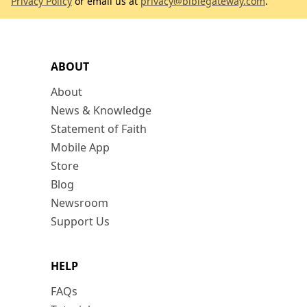
Privacy Policy
or email us at
privacy@biblegateway.com
.
ABOUT
About
News & Knowledge
Statement of Faith
Mobile App
Store
Blog
Newsroom
Support Us
HELP
FAQs