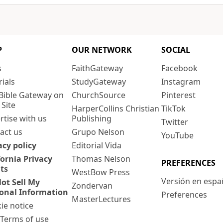
P
OUR NETWORK
SOCIAL
s
FaithGateway
Facebook
rials
StudyGateway
Instagram
Bible Gateway on
ChurchSource
Pinterest
 Site
HarperCollins Christian
TikTok
rtise with us
Publishing
Twitter
act us
Grupo Nelson
YouTube
acy policy
Editorial Vida
fornia Privacy
Thomas Nelson
PREFERENCES
ts
WestBow Press
Versión en espa
ot Sell My
Zondervan
onal Information
Preferences
MasterLectures
ie notice
: Terms of use