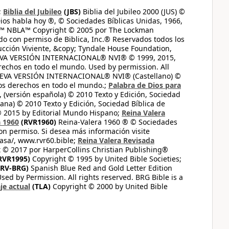
;
Biblia del Jubileo
(JBS)
Biblia del Jubileo 2000 (JUS) ©
ios habla hoy ®, © Sociedades Bíblicas Unidas, 1966,
s™ NBLA™ Copyright © 2005 por The Lockman
do con permiso de Biblica, Inc.® Reservados todos los
ucción Viviente, &copy; Tyndale House Foundation,
UEVA VERSIÓN INTERNACIONAL® NVI® © 1999, 2015,
erechos en todo el mundo. Used by permission. All
UEVA VERSIÓN INTERNACIONAL® NVI® (Castellano) ©
los derechos en todo el mundo.;
Palabra de Dios para
 (versión española) © 2010 Texto y Edición, Sociedad
ana) © 2010 Texto y Edición, Sociedad Bíblica de
© 2015 by Editorial Mundo Hispano;
Reina Valera
a 1960
(RVR1960)
Reina-Valera 1960 ® © Sociedades
on permiso. Si desea más información visite
casa/, www.rvr60.bible;
Reina Valera Revisada
 © 2017 por HarperCollins Christian Publishing®
RVR1995)
Copyright © 1995 by United Bible Societies;
RV-BRG)
Spanish Blue Red and Gold Letter Edition
ed by Permission. All rights reserved. BRG Bible is a
je actual
(TLA)
Copyright © 2000 by United Bible