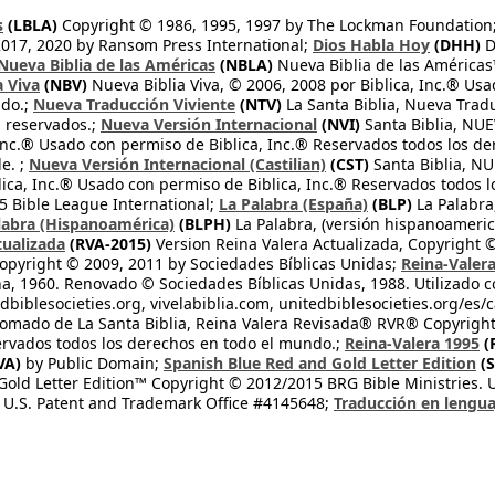
s
(LBLA)
Copyright © 1986, 1995, 1997 by The Lockman Foundation
2017, 2020 by Ransom Press International;
Dios Habla Hoy
(DHH)
D
Nueva Biblia de las Américas
(NBLA)
Nueva Biblia de las América
a Viva
(NBV)
Nueva Biblia Viva, © 2006, 2008 por Biblica, Inc.® Usa
ndo.;
Nueva Traducción Viviente
(NTV)
La Santa Biblia, Nueva Trad
s reservados.;
Nueva Versión Internacional
(NVI)
Santa Biblia, N
 Inc.® Usado con permiso de Biblica, Inc.® Reservados todos los d
e. ;
Nueva Versión Internacional (Castilian)
(CST)
Santa Biblia, N
lica, Inc.® Usado con permiso de Biblica, Inc.® Reservados todos 
 Bible League International;
La Palabra (España)
(BLP)
La Palabra,
labra (Hispanoamérica)
(BLPH)
La Palabra, (versión hispanoameric
tualizada
(RVA-2015)
Version Reina Valera Actualizada, Copyright 
opyright © 2009, 2011 by Sociedades Bíblicas Unidas;
Reina-Valer
na, 1960. Renovado © Sociedades Bíblicas Unidas, 1988. Utilizado c
dbiblesocieties.org, vivelabiblia.com, unitedbiblesocieties.org/es/
tomado de La Santa Biblia, Reina Valera Revisada® RVR® Copyright
rvados todos los derechos en todo el mundo.;
Reina-Valera 1995
(
VA)
by Public Domain;
Spanish Blue Red and Gold Letter Edition
(S
old Letter Edition™ Copyright © 2012/2015 BRG Bible Ministries. Us
 U.S. Patent and Trademark Office #4145648;
Traducción en lengua