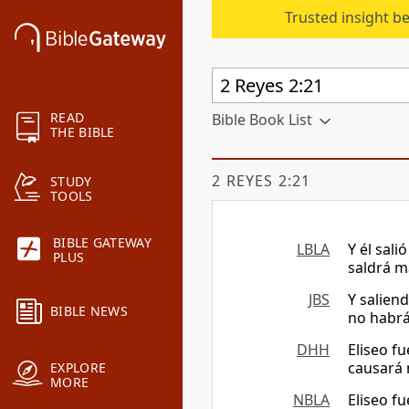
Trusted insight b
READ
Bible Book List
THE BIBLE
2 REYES 2:21
STUDY
TOOLS
BIBLE GATEWAY
LBLA
Y él sali
PLUS
saldrá m
JBS
Y saliend
BIBLE NEWS
no habrá
DHH
Eliseo fu
causará m
EXPLORE
MORE
NBLA
Eliseo fu