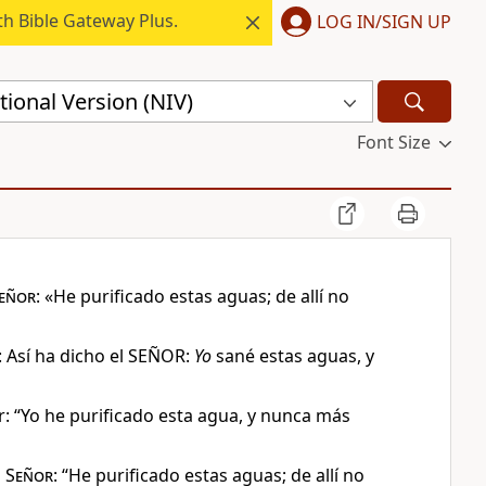
h Bible Gateway Plus.
LOG IN/SIGN UP
ional Version (NIV)
Font Size
eñor
: «He purificado estas aguas; de allí no
o: Así ha dicho el SEÑOR:
Yo
sané estas aguas, y
ñor: “Yo he purificado esta agua, y nunca más
l
Señor
: “He purificado estas aguas; de allí no