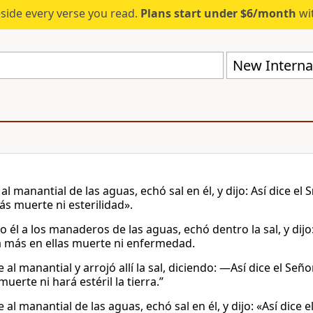
eside every verse you read.
Plans start under $6/month
wit
New Internat
ó al manantial de las aguas, echó sal en él, y dijo: Así dice el
S
ás muerte ni esterilidad».
o él a los manaderos de las aguas, echó dentro la sal, y dij
 más en ellas muerte ni enfermedad.
e al manantial y arrojó allí la sal, diciendo: —Así dice el Se
uerte ni hará estéril la tierra.”
e al manantial de las aguas, echó sal en él, y dijo: «Así dice e