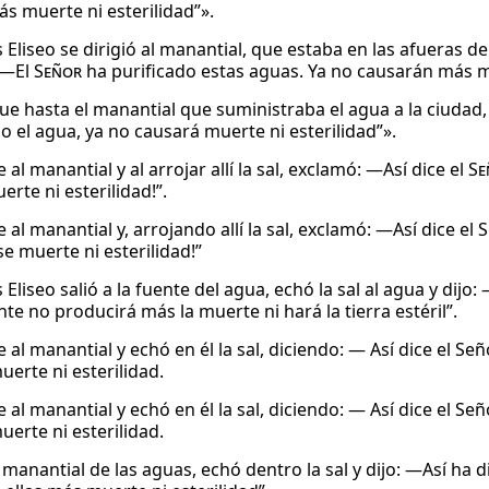
ás muerte ni esterilidad”».
Eliseo se dirigió al manantial, que estaba en las afueras de 
 ―El
Señor
ha purificado estas aguas. Ya no causarán más mu
fue hasta el manantial que suministraba el agua a la ciudad, l
o el agua, ya no causará muerte ni esterilidad”».
e al manantial y al arrojar allí la sal, exclamó: —Así dice el
Se
rte ni esterilidad!”.
e al manantial y, arrojando allí la sal, exclamó: ―Así dice el
S
e muerte ni esterilidad!”
Eliseo salió a la fuente del agua, echó la sal al agua y dijo
te no producirá más la muerte ni hará la tierra estéril”.
e al manantial y echó en él la sal, diciendo: — Así dice el S
uerte ni esterilidad.
e al manantial y echó en él la sal, diciendo: — Así dice el S
uerte ni esterilidad.
l manantial de las aguas, echó dentro la sal y dijo: —Así ha