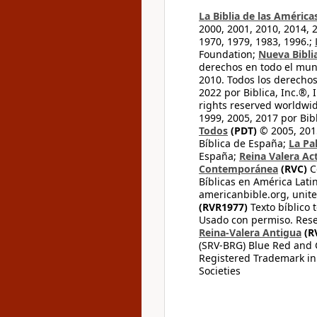
La Biblia de las América
2000, 2001, 2010, 2014, 
1970, 1979, 1983, 1996.;
Foundation;
Nueva Bibli
derechos en todo el mu
2010. Todos los derecho
2022 por Biblica, Inc.®,
rights reserved worldwid
1999, 2005, 2017 por Bib
Todos
(PDT)
© 2005, 2015
Bíblica de España;
La Pa
España;
Reina Valera Ac
Contemporánea
(RVC)
C
Bíblicas en América Lati
americanbible.org, unite
(RVR1977)
Texto bíblico 
Usado con permiso. Rese
Reina-Valera Antigua
(R
(SRV-BRG) Blue Red and G
Registered Trademark in
Societies