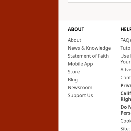
ABOUT
HEL
About
FAQ
News & Knowledge
Tuto
Statement of Faith
Use 
Your
Mobile App
Adve
Store
Cont
Blog
Priv
Newsroom
Cali
Support Us
Righ
Do N
Pers
Cook
Site