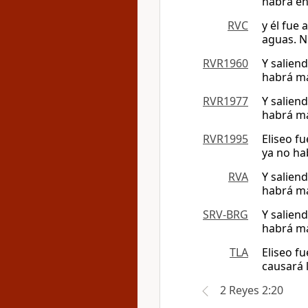
habrá en
RVC
y él fue 
aguas. N
RVR1960
Y saliend
habrá má
RVR1977
Y saliend
habrá má
RVR1995
Eliseo fu
ya no ha
RVA
Y saliend
habrá má
SRV-BRG
Y saliend
habrá má
TLA
Eliseo fu
causará l
2 Reyes 2:20