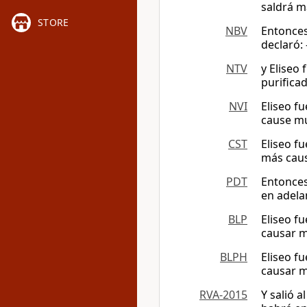
saldrá m
STORE
NBV
Entonces 
declaró:
NTV
y Eliseo 
purificad
NVI
Eliseo fu
cause mue
CST
Eliseo fu
más caus
PDT
Entonces 
en adelan
BLP
Eliseo fu
causar m
BLPH
Eliseo fu
causar m
RVA-2015
Y salió a