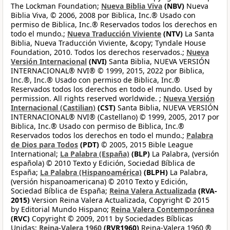
The Lockman Foundation;
Nueva Biblia Viva
(NBV)
Nueva
Biblia Viva, © 2006, 2008 por Biblica, Inc.® Usado con
permiso de Biblica, Inc.® Reservados todos los derechos en
todo el mundo.;
Nueva Traducción Viviente
(NTV)
La Santa
Biblia, Nueva Traducción Viviente, &copy; Tyndale House
Foundation, 2010. Todos los derechos reservados.;
Nueva
Versión Internacional
(NVI)
Santa Biblia, NUEVA VERSIÓN
INTERNACIONAL® NVI® © 1999, 2015, 2022 por Biblica,
Inc.®, Inc.® Usado con permiso de Biblica, Inc.®
Reservados todos los derechos en todo el mundo. Used by
permission. All rights reserved worldwide. ;
Nueva Versión
Internacional (Castilian)
(CST)
Santa Biblia, NUEVA VERSIÓN
INTERNACIONAL® NVI® (Castellano) © 1999, 2005, 2017 por
Biblica, Inc.® Usado con permiso de Biblica, Inc.®
Reservados todos los derechos en todo el mundo.;
Palabra
de Dios para Todos
(PDT)
© 2005, 2015 Bible League
International;
La Palabra (España)
(BLP)
La Palabra, (versión
española) © 2010 Texto y Edición, Sociedad Bíblica de
España;
La Palabra (Hispanoamérica)
(BLPH)
La Palabra,
(versión hispanoamericana) © 2010 Texto y Edición,
Sociedad Bíblica de España;
Reina Valera Actualizada
(RVA-
2015)
Version Reina Valera Actualizada, Copyright © 2015
by Editorial Mundo Hispano;
Reina Valera Contemporánea
(RVC)
Copyright © 2009, 2011 by Sociedades Bíblicas
Unidas;
Reina-Valera 1960
(RVR1960)
Reina-Valera 1960 ®