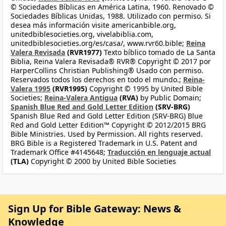
© Sociedades Bíblicas en América Latina, 1960. Renovado ©
Sociedades Bíblicas Unidas, 1988. Utilizado con permiso. Si
desea más información visite americanbible.org,
unitedbiblesocieties.org, vivelabiblia.com,
unitedbiblesocieties.org/es/casa/, www.rvr60.bible;
Reina
Valera Revisada
(RVR1977)
Texto bíblico tomado de La Santa
Biblia, Reina Valera Revisada® RVR® Copyright © 2017 por
HarperCollins Christian Publishing® Usado con permiso.
Reservados todos los derechos en todo el mundo.;
Reina-
Valera 1995
(RVR1995)
Copyright © 1995 by United Bible
Societies;
Reina-Valera Antigua
(RVA)
by Public Domain;
Spanish Blue Red and Gold Letter Edition
(SRV-BRG)
Spanish Blue Red and Gold Letter Edition (SRV-BRG) Blue
Red and Gold Letter Edition™ Copyright © 2012/2015 BRG
Bible Ministries. Used by Permission. All rights reserved.
BRG Bible is a Registered Trademark in U.S. Patent and
Trademark Office #4145648;
Traducción en lenguaje actual
(TLA)
Copyright © 2000 by United Bible Societies
Sign Up for Bible Gateway: News &
Knowledge