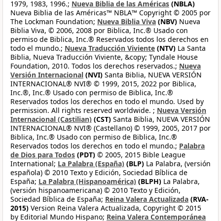
1979, 1983, 1996.;
Nueva Biblia de las Américas
(NBLA)
Nueva Biblia de las Américas™ NBLA™ Copyright © 2005 por
The Lockman Foundation;
Nueva Biblia Viva
(NBV)
Nueva
Biblia Viva, © 2006, 2008 por Biblica, Inc.® Usado con
permiso de Biblica, Inc.® Reservados todos los derechos en
todo el mundo.;
Nueva Traducción Viviente
(NTV)
La Santa
Biblia, Nueva Traducción Viviente, &copy; Tyndale House
Foundation, 2010. Todos los derechos reservados.;
Nueva
Versión Internacional
(NVI)
Santa Biblia, NUEVA VERSIÓN
INTERNACIONAL® NVI® © 1999, 2015, 2022 por Biblica,
Inc.®, Inc.® Usado con permiso de Biblica, Inc.®
Reservados todos los derechos en todo el mundo. Used by
permission. All rights reserved worldwide. ;
Nueva Versión
Internacional (Castilian)
(CST)
Santa Biblia, NUEVA VERSIÓN
INTERNACIONAL® NVI® (Castellano) © 1999, 2005, 2017 por
Biblica, Inc.® Usado con permiso de Biblica, Inc.®
Reservados todos los derechos en todo el mundo.;
Palabra
de Dios para Todos
(PDT)
© 2005, 2015 Bible League
International;
La Palabra (España)
(BLP)
La Palabra, (versión
española) © 2010 Texto y Edición, Sociedad Bíblica de
España;
La Palabra (Hispanoamérica)
(BLPH)
La Palabra,
(versión hispanoamericana) © 2010 Texto y Edición,
Sociedad Bíblica de España;
Reina Valera Actualizada
(RVA-
2015)
Version Reina Valera Actualizada, Copyright © 2015
by Editorial Mundo Hispano;
Reina Valera Contemporánea