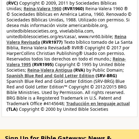
(RVC)
Copyright © 2009, 2011 by Sociedades Bíblicas
Unidas;
Reina-Valera 1960
(RVR1960)
Reina-Valera 1960 ®
© Sociedades Bíblicas en América Latina, 1960. Renovado ©
Sociedades Bíblicas Unidas, 1988. Utilizado con permiso. Si
desea más información visite americanbible.org,
unitedbiblesocieties.org, vivelabiblia.com,
unitedbiblesocieties.org/es/casa/, www.rvr60.bible;
Reina
Valera Revisada
(RVR1977)
Texto bíblico tomado de La Santa
Biblia, Reina Valera Revisada® RVR® Copyright © 2017 por
HarperCollins Christian Publishing® Usado con permiso.
Reservados todos los derechos en todo el mundo.;
Reina-
Valera 1995
(RVR1995)
Copyright © 1995 by United Bible
Societies;
Reina-Valera Antigua
(RVA)
by Public Domain;
Spanish Blue Red and Gold Letter Edition
(SRV-BRG)
Spanish Blue Red and Gold Letter Edition (SRV-BRG) Blue
Red and Gold Letter Edition™ Copyright © 2012/2015 BRG
Bible Ministries. Used by Permission. All rights reserved.
BRG Bible is a Registered Trademark in U.S. Patent and
Trademark Office #4145648;
Traducción en lenguaje actual
(TLA)
Copyright © 2000 by United Bible Societies
Sign Up for Bible Gateway: News &