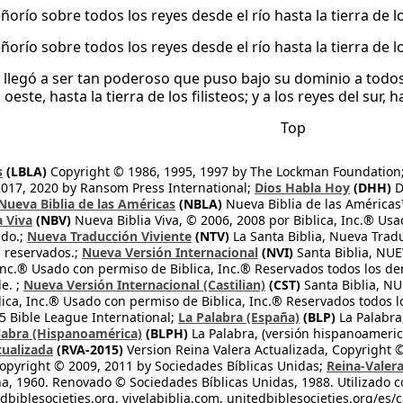
ñorío sobre todos los reyes desde el río hasta la tierra de lo
ñorío sobre todos los reyes desde el río hasta la tierra de lo
llegó a ser tan poderoso que puso bajo su dominio a todos lo
 oeste, hasta la tierra de los filisteos; y a los reyes del sur, 
Top
s
(LBLA)
Copyright © 1986, 1995, 1997 by The Lockman Foundation
2017, 2020 by Ransom Press International;
Dios Habla Hoy
(DHH)
D
Nueva Biblia de las Américas
(NBLA)
Nueva Biblia de las América
a Viva
(NBV)
Nueva Biblia Viva, © 2006, 2008 por Biblica, Inc.® Usa
ndo.;
Nueva Traducción Viviente
(NTV)
La Santa Biblia, Nueva Trad
s reservados.;
Nueva Versión Internacional
(NVI)
Santa Biblia, N
 Inc.® Usado con permiso de Biblica, Inc.® Reservados todos los d
e. ;
Nueva Versión Internacional (Castilian)
(CST)
Santa Biblia, N
lica, Inc.® Usado con permiso de Biblica, Inc.® Reservados todos 
 Bible League International;
La Palabra (España)
(BLP)
La Palabra,
labra (Hispanoamérica)
(BLPH)
La Palabra, (versión hispanoameric
tualizada
(RVA-2015)
Version Reina Valera Actualizada, Copyright 
opyright © 2009, 2011 by Sociedades Bíblicas Unidas;
Reina-Valer
na, 1960. Renovado © Sociedades Bíblicas Unidas, 1988. Utilizado c
dbiblesocieties.org, vivelabiblia.com, unitedbiblesocieties.org/es/