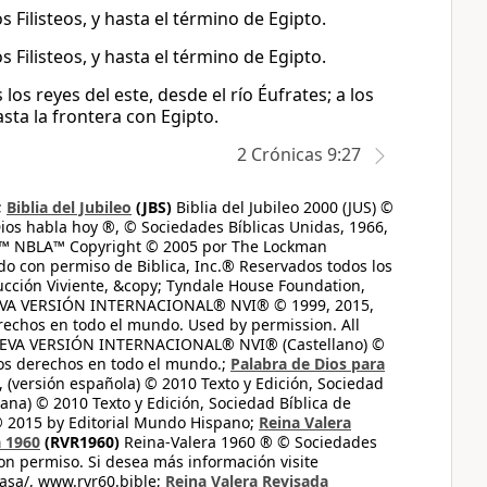
s Filisteos, y hasta el término de Egipto.
s Filisteos, y hasta el término de Egipto.
s reyes del este, desde el río Éufrates; a los
hasta la frontera con Egipto.
2 Crónicas 9:27
;
Biblia del Jubileo
(JBS)
Biblia del Jubileo 2000 (JUS) ©
ios habla hoy ®, © Sociedades Bíblicas Unidas, 1966,
s™ NBLA™ Copyright © 2005 por The Lockman
do con permiso de Biblica, Inc.® Reservados todos los
ucción Viviente, &copy; Tyndale House Foundation,
UEVA VERSIÓN INTERNACIONAL® NVI® © 1999, 2015,
erechos en todo el mundo. Used by permission. All
UEVA VERSIÓN INTERNACIONAL® NVI® (Castellano) ©
los derechos en todo el mundo.;
Palabra de Dios para
 (versión española) © 2010 Texto y Edición, Sociedad
ana) © 2010 Texto y Edición, Sociedad Bíblica de
© 2015 by Editorial Mundo Hispano;
Reina Valera
a 1960
(RVR1960)
Reina-Valera 1960 ® © Sociedades
on permiso. Si desea más información visite
casa/, www.rvr60.bible;
Reina Valera Revisada