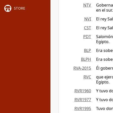
NTV
Gobernaba
STORE
en el sur.
NVI
El rey Sa
CST
El rey Sa
PDT
Salomón r
Egipto.
BLP
Era sober
BLPH
Era sober
RVA-2015
Él gobern
RVC
que ejerc
Egipto.
RVR1960
Y tuvo do
RVR1977
Y tuvo do
RVR1995
Tuvo domi