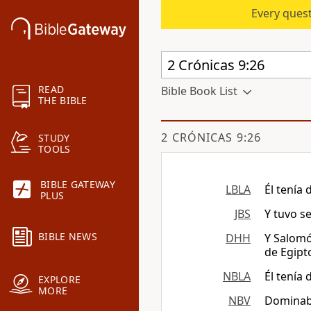
Every quest
READ
Bible Book List
THE BIBLE
2 CRÓNICAS 9:26
STUDY
TOOLS
BIBLE GATEWAY
LBLA
Él tenía 
PLUS
JBS
Y tuvo se
BIBLE NEWS
DHH
Y Salomón
de Egipt
NBLA
Él tenía 
EXPLORE
MORE
NBV
Dominaba 