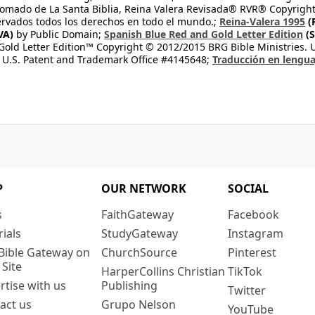
tomado de La Santa Biblia, Reina Valera Revisada® RVR® Copyright
rvados todos los derechos en todo el mundo.;
Reina-Valera 1995
(
VA)
by Public Domain;
Spanish Blue Red and Gold Letter Edition
(S
old Letter Edition™ Copyright © 2012/2015 BRG Bible Ministries. Us
 U.S. Patent and Trademark Office #4145648;
Traducción en lengua
P
OUR NETWORK
SOCIAL
s
FaithGateway
Facebook
rials
StudyGateway
Instagram
Bible Gateway on
ChurchSource
Pinterest
 Site
HarperCollins Christian
TikTok
rtise with us
Publishing
Twitter
act us
Grupo Nelson
YouTube