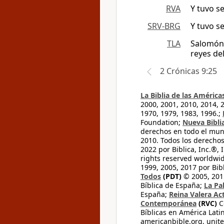
RVA
Y tuvo se
SRV-BRG
Y tuvo se
TLA
Salomón 
reyes del
2 Crónicas 9:25
La Biblia de las América
2000, 2001, 2010, 2014, 
1970, 1979, 1983, 1996.;
Foundation;
Nueva Bibli
derechos en todo el mu
2010. Todos los derecho
2022 por Biblica, Inc.®,
rights reserved worldwid
1999, 2005, 2017 por Bib
Todos
(PDT)
© 2005, 2015
Bíblica de España;
La Pa
España;
Reina Valera Ac
Contemporánea
(RVC)
C
Bíblicas en América Lati
americanbible.org, unite