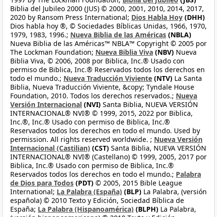
Biblia del Jubileo 2000 (JUS) © 2000, 2001, 2010, 2014, 2017,
2020 by Ransom Press International;
Dios Habla Hoy
(DHH)
Dios habla hoy ®, © Sociedades Bíblicas Unidas, 1966, 1970,
1979, 1983, 1996.;
Nueva Biblia de las Américas
(NBLA)
Nueva Biblia de las Américas™ NBLA™ Copyright © 2005 por
The Lockman Foundation;
Nueva Biblia Viva
(NBV)
Nueva
Biblia Viva, © 2006, 2008 por Biblica, Inc.® Usado con
permiso de Biblica, Inc.® Reservados todos los derechos en
todo el mundo.;
Nueva Traducción Viviente
(NTV)
La Santa
Biblia, Nueva Traducción Viviente, &copy; Tyndale House
Foundation, 2010. Todos los derechos reservados.;
Nueva
Versión Internacional
(NVI)
Santa Biblia, NUEVA VERSIÓN
INTERNACIONAL® NVI® © 1999, 2015, 2022 por Biblica,
Inc.®, Inc.® Usado con permiso de Biblica, Inc.®
Reservados todos los derechos en todo el mundo. Used by
permission. All rights reserved worldwide. ;
Nueva Versión
Internacional (Castilian)
(CST)
Santa Biblia, NUEVA VERSIÓN
INTERNACIONAL® NVI® (Castellano) © 1999, 2005, 2017 por
Biblica, Inc.® Usado con permiso de Biblica, Inc.®
Reservados todos los derechos en todo el mundo.;
Palabra
de Dios para Todos
(PDT)
© 2005, 2015 Bible League
International;
La Palabra (España)
(BLP)
La Palabra, (versión
española) © 2010 Texto y Edición, Sociedad Bíblica de
España;
La Palabra (Hispanoamérica)
(BLPH)
La Palabra,