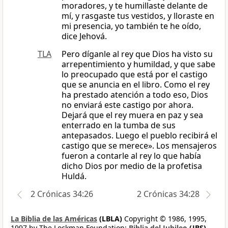
moradores, y te humillaste delante de
mí, y rasgaste tus vestidos, y lloraste en
mi presencia, yo también te he oído,
dice Jehová.
TLA
Pero díganle al rey que Dios ha visto su
arrepentimiento y humildad, y que sabe
lo preocupado que está por el castigo
que se anuncia en el libro. Como el rey
ha prestado atención a todo eso, Dios
no enviará este castigo por ahora.
Dejará que el rey muera en paz y sea
enterrado en la tumba de sus
antepasados. Luego el pueblo recibirá el
castigo que se merece». Los mensajeros
fueron a contarle al rey lo que había
dicho Dios por medio de la profetisa
Huldá.
2 Crónicas 34:26
2 Crónicas 34:28
La Biblia de las Américas
(LBLA)
Copyright © 1986, 1995,
1997 by The Lockman Foundation;
Biblia del Jubileo
(JBS)