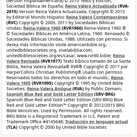
(versión hispanoamericana) © 2010 Texto y Edición,
Sociedad Bíblica de España;
Reina Valera Actualizada
(RVA-
2015)
Version Reina Valera Actualizada, Copyright © 2015
by Editorial Mundo Hispano;
Reina Valera Contemporánea
(RVC)
Copyright © 2009, 2011 by Sociedades Bíblicas
Unidas;
Reina-Valera 1960
(RVR1960)
Reina-Valera 1960 ®
© Sociedades Bíblicas en América Latina, 1960. Renovado ©
Sociedades Bíblicas Unidas, 1988. Utilizado con permiso. Si
desea más información visite americanbible.org,
unitedbiblesocieties.org, vivelabiblia.com,
unitedbiblesocieties.org/es/casa/, www.rvr60.bible;
Reina
Valera Revisada
(RVR1977)
Texto bíblico tomado de La Santa
Biblia, Reina Valera Revisada® RVR® Copyright © 2017 por
HarperCollins Christian Publishing® Usado con permiso.
Reservados todos los derechos en todo el mundo.;
Reina-
Valera 1995
(RVR1995)
Copyright © 1995 by United Bible
Societies;
Reina-Valera Antigua
(RVA)
by Public Domain;
Spanish Blue Red and Gold Letter Edition
(SRV-BRG)
Spanish Blue Red and Gold Letter Edition (SRV-BRG) Blue
Red and Gold Letter Edition™ Copyright © 2012/2015 BRG
Bible Ministries. Used by Permission. All rights reserved.
BRG Bible is a Registered Trademark in U.S. Patent and
Trademark Office #4145648;
Traducción en lenguaje actual
(TLA)
Copyright © 2000 by United Bible Societies