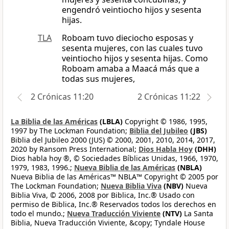
engendró veintiocho hijos y sesenta
hijas.
TLA
Roboam tuvo dieciocho esposas y
sesenta mujeres, con las cuales tuvo
veintiocho hijos y sesenta hijas. Como
Roboam amaba a Maacá más que a
todas sus mujeres,
2 Crónicas 11:20
2 Crónicas 11:22
La Biblia de las Américas
(LBLA)
Copyright © 1986, 1995,
1997 by The Lockman Foundation;
Biblia del Jubileo
(JBS)
Biblia del Jubileo 2000 (JUS) © 2000, 2001, 2010, 2014, 2017,
2020 by Ransom Press International;
Dios Habla Hoy
(DHH)
Dios habla hoy ®, © Sociedades Bíblicas Unidas, 1966, 1970,
1979, 1983, 1996.;
Nueva Biblia de las Américas
(NBLA)
Nueva Biblia de las Américas™ NBLA™ Copyright © 2005 por
The Lockman Foundation;
Nueva Biblia Viva
(NBV)
Nueva
Biblia Viva, © 2006, 2008 por Biblica, Inc.® Usado con
permiso de Biblica, Inc.® Reservados todos los derechos en
todo el mundo.;
Nueva Traducción Viviente
(NTV)
La Santa
Biblia, Nueva Traducción Viviente, &copy; Tyndale House