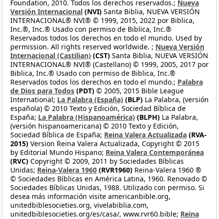
Foundation, 2010. Todos los derechos reservados.;
Nueva
Versión Internacional
(NVI)
Santa Biblia, NUEVA VERSIÓN
INTERNACIONAL® NVI® © 1999, 2015, 2022 por Biblica,
Inc.®, Inc.® Usado con permiso de Biblica, Inc.®
Reservados todos los derechos en todo el mundo. Used by
permission. All rights reserved worldwide. ;
Nueva Versión
Internacional (Castilian)
(CST)
Santa Biblia, NUEVA VERSIÓN
INTERNACIONAL® NVI® (Castellano) © 1999, 2005, 2017 por
Biblica, Inc.® Usado con permiso de Biblica, Inc.®
Reservados todos los derechos en todo el mundo.;
Palabra
de Dios para Todos
(PDT)
© 2005, 2015 Bible League
International;
La Palabra (España)
(BLP)
La Palabra, (versión
española) © 2010 Texto y Edición, Sociedad Bíblica de
España;
La Palabra (Hispanoamérica)
(BLPH)
La Palabra,
(versión hispanoamericana) © 2010 Texto y Edición,
Sociedad Bíblica de España;
Reina Valera Actualizada
(RVA-
2015)
Version Reina Valera Actualizada, Copyright © 2015
by Editorial Mundo Hispano;
Reina Valera Contemporánea
(RVC)
Copyright © 2009, 2011 by Sociedades Bíblicas
Unidas;
Reina-Valera 1960
(RVR1960)
Reina-Valera 1960 ®
© Sociedades Bíblicas en América Latina, 1960. Renovado ©
Sociedades Bíblicas Unidas, 1988. Utilizado con permiso. Si
desea más información visite americanbible.org,
unitedbiblesocieties.org, vivelabiblia.com,
unitedbiblesocieties.org/es/casa/, www.rvr60.bible;
Reina