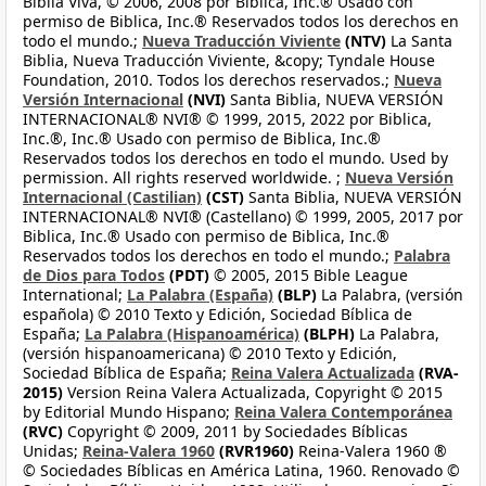
Biblia Viva, © 2006, 2008 por Biblica, Inc.® Usado con
permiso de Biblica, Inc.® Reservados todos los derechos en
todo el mundo.;
Nueva Traducción Viviente
(NTV)
La Santa
Biblia, Nueva Traducción Viviente, &copy; Tyndale House
Foundation, 2010. Todos los derechos reservados.;
Nueva
Versión Internacional
(NVI)
Santa Biblia, NUEVA VERSIÓN
INTERNACIONAL® NVI® © 1999, 2015, 2022 por Biblica,
Inc.®, Inc.® Usado con permiso de Biblica, Inc.®
Reservados todos los derechos en todo el mundo. Used by
permission. All rights reserved worldwide. ;
Nueva Versión
Internacional (Castilian)
(CST)
Santa Biblia, NUEVA VERSIÓN
INTERNACIONAL® NVI® (Castellano) © 1999, 2005, 2017 por
Biblica, Inc.® Usado con permiso de Biblica, Inc.®
Reservados todos los derechos en todo el mundo.;
Palabra
de Dios para Todos
(PDT)
© 2005, 2015 Bible League
International;
La Palabra (España)
(BLP)
La Palabra, (versión
española) © 2010 Texto y Edición, Sociedad Bíblica de
España;
La Palabra (Hispanoamérica)
(BLPH)
La Palabra,
(versión hispanoamericana) © 2010 Texto y Edición,
Sociedad Bíblica de España;
Reina Valera Actualizada
(RVA-
2015)
Version Reina Valera Actualizada, Copyright © 2015
by Editorial Mundo Hispano;
Reina Valera Contemporánea
(RVC)
Copyright © 2009, 2011 by Sociedades Bíblicas
Unidas;
Reina-Valera 1960
(RVR1960)
Reina-Valera 1960 ®
© Sociedades Bíblicas en América Latina, 1960. Renovado ©