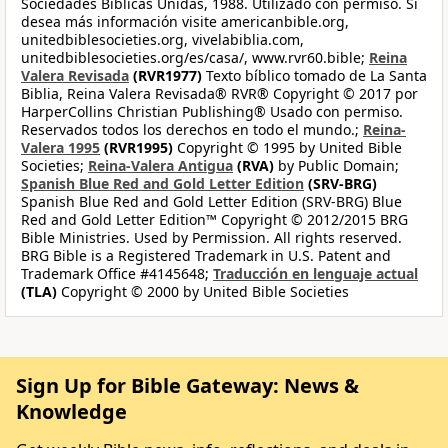
Sociedades Bíblicas Unidas, 1988. Utilizado con permiso. Si
desea más información visite americanbible.org,
unitedbiblesocieties.org, vivelabiblia.com,
unitedbiblesocieties.org/es/casa/, www.rvr60.bible;
Reina
Valera Revisada
(RVR1977)
Texto bíblico tomado de La Santa
Biblia, Reina Valera Revisada® RVR® Copyright © 2017 por
HarperCollins Christian Publishing® Usado con permiso.
Reservados todos los derechos en todo el mundo.;
Reina-
Valera 1995
(RVR1995)
Copyright © 1995 by United Bible
Societies;
Reina-Valera Antigua
(RVA)
by Public Domain;
Spanish Blue Red and Gold Letter Edition
(SRV-BRG)
Spanish Blue Red and Gold Letter Edition (SRV-BRG) Blue
Red and Gold Letter Edition™ Copyright © 2012/2015 BRG
Bible Ministries. Used by Permission. All rights reserved.
BRG Bible is a Registered Trademark in U.S. Patent and
Trademark Office #4145648;
Traducción en lenguaje actual
(TLA)
Copyright © 2000 by United Bible Societies
Sign Up for Bible Gateway: News &
Knowledge