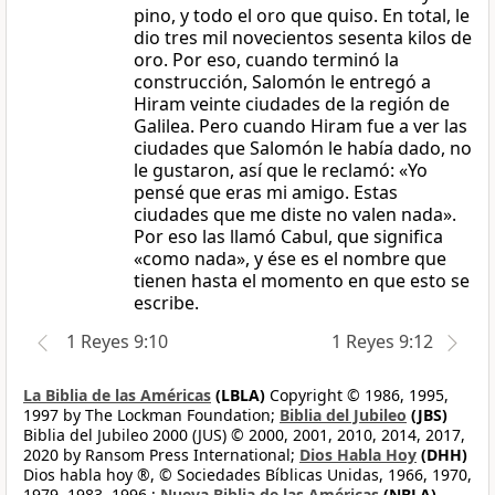
pino, y todo el oro que quiso. En total, le
dio tres mil novecientos sesenta kilos de
oro. Por eso, cuando terminó la
construcción, Salomón le entregó a
Hiram veinte ciudades de la región de
Galilea. Pero cuando Hiram fue a ver las
ciudades que Salomón le había dado, no
le gustaron, así que le reclamó: «Yo
pensé que eras mi amigo. Estas
ciudades que me diste no valen nada».
Por eso las llamó Cabul, que significa
«como nada», y ése es el nombre que
tienen hasta el momento en que esto se
escribe.
1 Reyes 9:10
1 Reyes 9:12
La Biblia de las Américas
(LBLA)
Copyright © 1986, 1995,
1997 by The Lockman Foundation;
Biblia del Jubileo
(JBS)
Biblia del Jubileo 2000 (JUS) © 2000, 2001, 2010, 2014, 2017,
2020 by Ransom Press International;
Dios Habla Hoy
(DHH)
Dios habla hoy ®, © Sociedades Bíblicas Unidas, 1966, 1970,
1979, 1983, 1996.;
Nueva Biblia de las Américas
(NBLA)