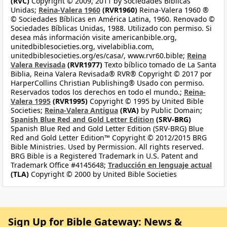
(RVC)
Copyright © 2009, 2011 by Sociedades Bíblicas
Unidas;
Reina-Valera 1960
(RVR1960)
Reina-Valera 1960 ®
© Sociedades Bíblicas en América Latina, 1960. Renovado ©
Sociedades Bíblicas Unidas, 1988. Utilizado con permiso. Si
desea más información visite americanbible.org,
unitedbiblesocieties.org, vivelabiblia.com,
unitedbiblesocieties.org/es/casa/, www.rvr60.bible;
Reina
Valera Revisada
(RVR1977)
Texto bíblico tomado de La Santa
Biblia, Reina Valera Revisada® RVR® Copyright © 2017 por
HarperCollins Christian Publishing® Usado con permiso.
Reservados todos los derechos en todo el mundo.;
Reina-
Valera 1995
(RVR1995)
Copyright © 1995 by United Bible
Societies;
Reina-Valera Antigua
(RVA)
by Public Domain;
Spanish Blue Red and Gold Letter Edition
(SRV-BRG)
Spanish Blue Red and Gold Letter Edition (SRV-BRG) Blue
Red and Gold Letter Edition™ Copyright © 2012/2015 BRG
Bible Ministries. Used by Permission. All rights reserved.
BRG Bible is a Registered Trademark in U.S. Patent and
Trademark Office #4145648;
Traducción en lenguaje actual
(TLA)
Copyright © 2000 by United Bible Societies
Sign Up for Bible Gateway: News &