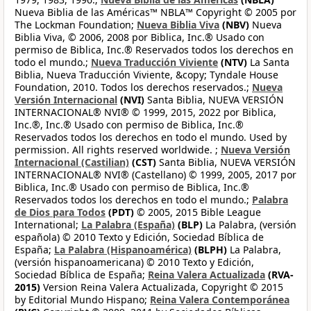
Nueva Biblia de las Américas™ NBLA™ Copyright © 2005 por
The Lockman Foundation;
Nueva Biblia Viva
(NBV)
Nueva
Biblia Viva, © 2006, 2008 por Biblica, Inc.® Usado con
permiso de Biblica, Inc.® Reservados todos los derechos en
todo el mundo.;
Nueva Traducción Viviente
(NTV)
La Santa
Biblia, Nueva Traducción Viviente, &copy; Tyndale House
Foundation, 2010. Todos los derechos reservados.;
Nueva
Versión Internacional
(NVI)
Santa Biblia, NUEVA VERSIÓN
INTERNACIONAL® NVI® © 1999, 2015, 2022 por Biblica,
Inc.®, Inc.® Usado con permiso de Biblica, Inc.®
Reservados todos los derechos en todo el mundo. Used by
permission. All rights reserved worldwide. ;
Nueva Versión
Internacional (Castilian)
(CST)
Santa Biblia, NUEVA VERSIÓN
INTERNACIONAL® NVI® (Castellano) © 1999, 2005, 2017 por
Biblica, Inc.® Usado con permiso de Biblica, Inc.®
Reservados todos los derechos en todo el mundo.;
Palabra
de Dios para Todos
(PDT)
© 2005, 2015 Bible League
International;
La Palabra (España)
(BLP)
La Palabra, (versión
española) © 2010 Texto y Edición, Sociedad Bíblica de
España;
La Palabra (Hispanoamérica)
(BLPH)
La Palabra,
(versión hispanoamericana) © 2010 Texto y Edición,
Sociedad Bíblica de España;
Reina Valera Actualizada
(RVA-
2015)
Version Reina Valera Actualizada, Copyright © 2015
by Editorial Mundo Hispano;
Reina Valera Contemporánea