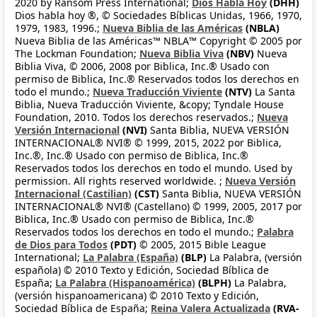
2020 by Ransom Press International;
Dios Habla Hoy
(DHH)
Dios habla hoy ®, © Sociedades Bíblicas Unidas, 1966, 1970,
1979, 1983, 1996.;
Nueva Biblia de las Américas
(NBLA)
Nueva Biblia de las Américas™ NBLA™ Copyright © 2005 por
The Lockman Foundation;
Nueva Biblia Viva
(NBV)
Nueva
Biblia Viva, © 2006, 2008 por Biblica, Inc.® Usado con
permiso de Biblica, Inc.® Reservados todos los derechos en
todo el mundo.;
Nueva Traducción Viviente
(NTV)
La Santa
Biblia, Nueva Traducción Viviente, &copy; Tyndale House
Foundation, 2010. Todos los derechos reservados.;
Nueva
Versión Internacional
(NVI)
Santa Biblia, NUEVA VERSIÓN
INTERNACIONAL® NVI® © 1999, 2015, 2022 por Biblica,
Inc.®, Inc.® Usado con permiso de Biblica, Inc.®
Reservados todos los derechos en todo el mundo. Used by
permission. All rights reserved worldwide. ;
Nueva Versión
Internacional (Castilian)
(CST)
Santa Biblia, NUEVA VERSIÓN
INTERNACIONAL® NVI® (Castellano) © 1999, 2005, 2017 por
Biblica, Inc.® Usado con permiso de Biblica, Inc.®
Reservados todos los derechos en todo el mundo.;
Palabra
de Dios para Todos
(PDT)
© 2005, 2015 Bible League
International;
La Palabra (España)
(BLP)
La Palabra, (versión
española) © 2010 Texto y Edición, Sociedad Bíblica de
España;
La Palabra (Hispanoamérica)
(BLPH)
La Palabra,
(versión hispanoamericana) © 2010 Texto y Edición,
Sociedad Bíblica de España;
Reina Valera Actualizada
(RVA-