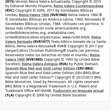
2015)
Version Reina Valera Actualizada, Copyright © 2015
by Editorial Mundo Hispano;
Reina Valera Contemporánea
(RVC)
Copyright © 2009, 2011 by Sociedades Bíblicas
Unidas;
Reina-Valera 1960
(RVR1960)
Reina-Valera 1960 ®
© Sociedades Bíblicas en América Latina, 1960. Renovado ©
Sociedades Bíblicas Unidas, 1988. Utilizado con permiso. Si
desea más información visite americanbible.org,
unitedbiblesocieties.org, vivelabiblia.com,
unitedbiblesocieties.org/es/casa/, www.rvr60.bible;
Reina
Valera Revisada
(RVR1977)
Texto bíblico tomado de La Santa
Biblia, Reina Valera Revisada® RVR® Copyright © 2017 por
HarperCollins Christian Publishing® Usado con permiso.
Reservados todos los derechos en todo el mundo.;
Reina-
Valera 1995
(RVR1995)
Copyright © 1995 by United Bible
Societies;
Reina-Valera Antigua
(RVA)
by Public Domain;
Spanish Blue Red and Gold Letter Edition
(SRV-BRG)
Spanish Blue Red and Gold Letter Edition (SRV-BRG) Blue
Red and Gold Letter Edition™ Copyright © 2012/2015 BRG
Bible Ministries. Used by Permission. All rights reserved.
BRG Bible is a Registered Trademark in U.S. Patent and
Trademark Office #4145648;
Traducción en lenguaje actual
(TLA)
Copyright © 2000 by United Bible Societies