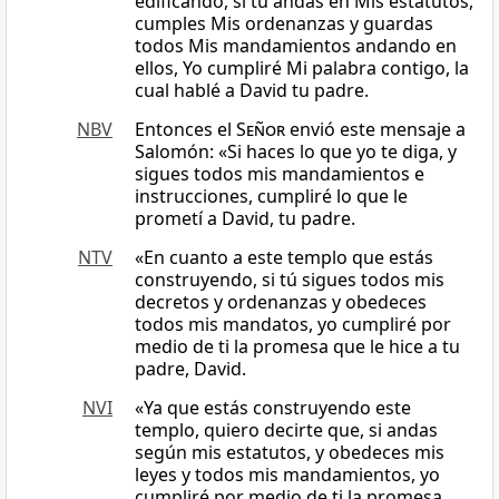
edificando, si tú andas en Mis estatutos,
cumples Mis ordenanzas y guardas
todos Mis mandamientos andando en
ellos, Yo cumpliré Mi palabra contigo, la
cual hablé a David tu padre.
NBV
Entonces el
Señor
envió este mensaje a
Salomón: «Si haces lo que yo te diga, y
sigues todos mis mandamientos e
instrucciones, cumpliré lo que le
prometí a David, tu padre.
NTV
«En cuanto a este templo que estás
construyendo, si tú sigues todos mis
decretos y ordenanzas y obedeces
todos mis mandatos, yo cumpliré por
medio de ti la promesa que le hice a tu
padre, David.
NVI
«Ya que estás construyendo este
templo, quiero decirte que, si andas
según mis estatutos, y obedeces mis
leyes y todos mis mandamientos, yo
cumpliré por medio de ti la promesa