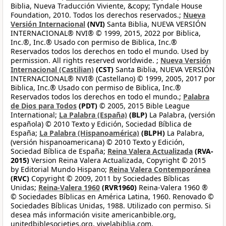
Biblia, Nueva Traducción Viviente, &copy; Tyndale House
Foundation, 2010. Todos los derechos reservados.;
Nueva
Versión Internacional
(NVI)
Santa Biblia, NUEVA VERSIÓN
INTERNACIONAL® NVI® © 1999, 2015, 2022 por Biblica,
Inc.®, Inc.® Usado con permiso de Biblica, Inc.®
Reservados todos los derechos en todo el mundo. Used by
permission. All rights reserved worldwide. ;
Nueva Versión
Internacional (Castilian)
(CST)
Santa Biblia, NUEVA VERSIÓN
INTERNACIONAL® NVI® (Castellano) © 1999, 2005, 2017 por
Biblica, Inc.® Usado con permiso de Biblica, Inc.®
Reservados todos los derechos en todo el mundo.;
Palabra
de Dios para Todos
(PDT)
© 2005, 2015 Bible League
International;
La Palabra (España)
(BLP)
La Palabra, (versión
española) © 2010 Texto y Edición, Sociedad Bíblica de
España;
La Palabra (Hispanoamérica)
(BLPH)
La Palabra,
(versión hispanoamericana) © 2010 Texto y Edición,
Sociedad Bíblica de España;
Reina Valera Actualizada
(RVA-
2015)
Version Reina Valera Actualizada, Copyright © 2015
by Editorial Mundo Hispano;
Reina Valera Contemporánea
(RVC)
Copyright © 2009, 2011 by Sociedades Bíblicas
Unidas;
Reina-Valera 1960
(RVR1960)
Reina-Valera 1960 ®
© Sociedades Bíblicas en América Latina, 1960. Renovado ©
Sociedades Bíblicas Unidas, 1988. Utilizado con permiso. Si
desea más información visite americanbible.org,
unitedbiblesocieties.org, vivelabiblia.com,