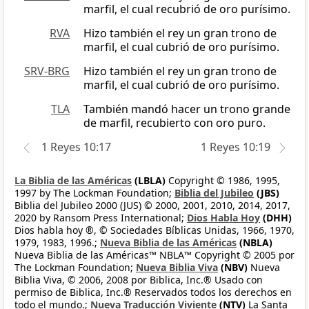
marfil, el cual recubrió de oro purísimo.
RVA
Hizo también el rey un gran trono de
marfil, el cual cubrió de oro purísimo.
SRV-BRG
Hizo también el rey un gran trono de
marfil, el cual cubrió de oro purísimo.
TLA
También mandó hacer un trono grande
de marfil, recubierto con oro puro.
1 Reyes 10:17
1 Reyes 10:19
La Biblia de las Américas
(LBLA)
Copyright © 1986, 1995,
1997 by The Lockman Foundation;
Biblia del Jubileo
(JBS)
Biblia del Jubileo 2000 (JUS) © 2000, 2001, 2010, 2014, 2017,
2020 by Ransom Press International;
Dios Habla Hoy
(DHH)
Dios habla hoy ®, © Sociedades Bíblicas Unidas, 1966, 1970,
1979, 1983, 1996.;
Nueva Biblia de las Américas
(NBLA)
Nueva Biblia de las Américas™ NBLA™ Copyright © 2005 por
The Lockman Foundation;
Nueva Biblia Viva
(NBV)
Nueva
Biblia Viva, © 2006, 2008 por Biblica, Inc.® Usado con
permiso de Biblica, Inc.® Reservados todos los derechos en
todo el mundo.;
Nueva Traducción Viviente
(NTV)
La Santa