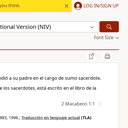
you think.
LOG IN/SIGN UP
ional Version (NIV)
Font Size
cedió a su padre en el cargo de sumo sacerdote.
los sacerdotes, está escrito en el libro de la
2 Macabeos 1:1
983, 1996.;
Traducción en lenguaje actual
(TLA)