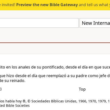
 invited!
Preview the new Bible Gateway
and tell us what 
New Internat
rito en los anales de su pontificado, desde el día en que su
que hizo desde el día que reemplazó a su padre como jefe de 
de su reinado.
3
Top
os habla hoy ®, © Sociedades Bíblicas Unidas, 1966, 1970, 1979, 1
ed Bible Societies