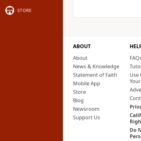
STORE
ABOUT
HEL
About
FAQ
News & Knowledge
Tuto
Statement of Faith
Use 
Your
Mobile App
Adve
Store
Cont
Blog
Priv
Newsroom
Cali
Support Us
Righ
Do N
Pers