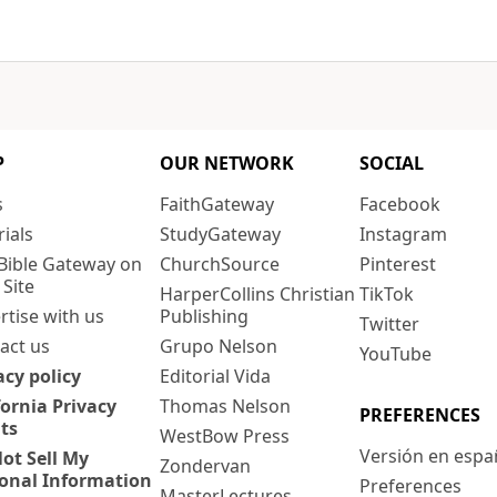
P
OUR NETWORK
SOCIAL
s
FaithGateway
Facebook
rials
StudyGateway
Instagram
Bible Gateway on
ChurchSource
Pinterest
 Site
HarperCollins Christian
TikTok
rtise with us
Publishing
Twitter
act us
Grupo Nelson
YouTube
acy policy
Editorial Vida
fornia Privacy
Thomas Nelson
PREFERENCES
ts
WestBow Press
Versión en espa
ot Sell My
Zondervan
onal Information
Preferences
MasterLectures