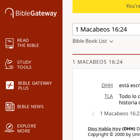
You're
READ
Bible Book List
THE BIBLE
1 MACABEOS 16:24
STUDY
TOOLS
BIBLE GATEWAY
DHH
está esc
PLUS
TLA
Todo lo 
historia 
BIBLE NEWS
1 Macabeos 16:2
EXPLORE
Dios Habla Hoy
(DHH)
Di
MORE
Copyright © 2000 by Unit