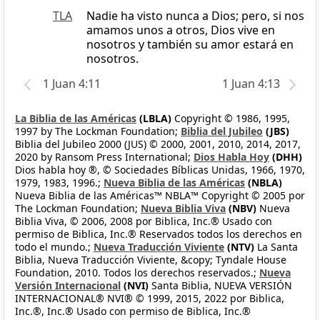
TLA
Nadie ha visto nunca a Dios; pero, si nos
amamos unos a otros, Dios vive en
nosotros y también su amor estará en
nosotros.
1 Juan 4:11
1 Juan 4:13
La Biblia de las Américas
(LBLA)
Copyright © 1986, 1995,
1997 by The Lockman Foundation;
Biblia del Jubileo
(JBS)
Biblia del Jubileo 2000 (JUS) © 2000, 2001, 2010, 2014, 2017,
2020 by Ransom Press International;
Dios Habla Hoy
(DHH)
Dios habla hoy ®, © Sociedades Bíblicas Unidas, 1966, 1970,
1979, 1983, 1996.;
Nueva Biblia de las Américas
(NBLA)
Nueva Biblia de las Américas™ NBLA™ Copyright © 2005 por
The Lockman Foundation;
Nueva Biblia Viva
(NBV)
Nueva
Biblia Viva, © 2006, 2008 por Biblica, Inc.® Usado con
permiso de Biblica, Inc.® Reservados todos los derechos en
todo el mundo.;
Nueva Traducción Viviente
(NTV)
La Santa
Biblia, Nueva Traducción Viviente, &copy; Tyndale House
Foundation, 2010. Todos los derechos reservados.;
Nueva
Versión Internacional
(NVI)
Santa Biblia, NUEVA VERSIÓN
INTERNACIONAL® NVI® © 1999, 2015, 2022 por Biblica,
Inc.®, Inc.® Usado con permiso de Biblica, Inc.®