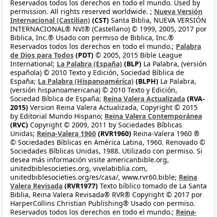
Reservados todos los derechos en todo el mundo. Used by
permission. All rights reserved worldwide. ;
Nueva Versión
Internacional (Castilian)
(CST)
Santa Biblia, NUEVA VERSIÓN
INTERNACIONAL® NVI® (Castellano) © 1999, 2005, 2017 por
Biblica, Inc.® Usado con permiso de Biblica, Inc.®
Reservados todos los derechos en todo el mundo.;
Palabra
de Dios para Todos
(PDT)
© 2005, 2015 Bible League
International;
La Palabra (España)
(BLP)
La Palabra, (versión
española) © 2010 Texto y Edición, Sociedad Bíblica de
España;
La Palabra (Hispanoamérica)
(BLPH)
La Palabra,
(versión hispanoamericana) © 2010 Texto y Edición,
Sociedad Bíblica de España;
Reina Valera Actualizada
(RVA-
2015)
Version Reina Valera Actualizada, Copyright © 2015
by Editorial Mundo Hispano;
Reina Valera Contemporánea
(RVC)
Copyright © 2009, 2011 by Sociedades Bíblicas
Unidas;
Reina-Valera 1960
(RVR1960)
Reina-Valera 1960 ®
© Sociedades Bíblicas en América Latina, 1960. Renovado ©
Sociedades Bíblicas Unidas, 1988. Utilizado con permiso. Si
desea más información visite americanbible.org,
unitedbiblesocieties.org, vivelabiblia.com,
unitedbiblesocieties.org/es/casa/, www.rvr60.bible;
Reina
Valera Revisada
(RVR1977)
Texto bíblico tomado de La Santa
Biblia, Reina Valera Revisada® RVR® Copyright © 2017 por
HarperCollins Christian Publishing® Usado con permiso.
Reservados todos los derechos en todo el mundo.;
Reina-