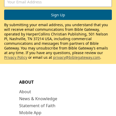
By submitting your email address, you understand that you
will receive email communications from Bible Gateway,
operated by HarperCollins Christian Publishing, 501 Nelson
Pl, Nashville, TN 37214 USA, including commercial
communications and messages from partners of Bible
Gateway. You may unsubscribe from Bible Gateway’s emails
at any time. If you have any questions, please review our
Privacy Policy
or email us at
privacy@biblegateway.com
.
ABOUT
About
News & Knowledge
Statement of Faith
Mobile App