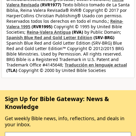
Valera Revisada
(RVR1977)
Texto bíblico tomado de La Santa
Biblia, Reina Valera Revisada® RVR® Copyright © 2017 por
HarperCollins Christian Publishing® Usado con permiso.
Reservados todos los derechos en todo el mundo.;
Reina-
Valera 1995
(RVR1995)
Copyright © 1995 by United Bible
Societies;
Reina-Valera Antigua
(RVA)
by Public Domain;
Spanish Blue Red and Gold Letter Edition
(SRV-BRG)
Spanish Blue Red and Gold Letter Edition (SRV-BRG) Blue
Red and Gold Letter Edition™ Copyright © 2012/2015 BRG
Bible Ministries. Used by Permission. All rights reserved.
BRG Bible is a Registered Trademark in U.S. Patent and
Trademark Office #4145648;
Traducción en lenguaje actual
(TLA)
Copyright © 2000 by United Bible Societies
Sign Up for Bible Gateway: News &
Knowledge
Get weekly Bible news, info, reflections, and deals in
your inbox.