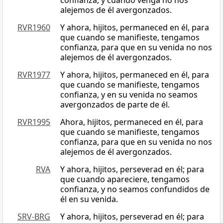
confianza, y cuando venga no nos
alejemos de él avergonzados.
RVR1960
Y ahora, hijitos, permaneced en él, para
que cuando se manifieste, tengamos
confianza, para que en su venida no nos
alejemos de él avergonzados.
RVR1977
Y ahora, hijitos, permaneced en él, para
que cuando se manifieste, tengamos
confianza, y en su venida no seamos
avergonzados de parte de él.
RVR1995
Ahora, hijitos, permaneced en él, para
que cuando se manifieste, tengamos
confianza, para que en su venida no nos
alejemos de él avergonzados.
RVA
Y ahora, hijitos, perseverad en él; para
que cuando apareciere, tengamos
confianza, y no seamos confundidos de
él en su venida.
SRV-BRG
Y ahora, hijitos, perseverad en él; para