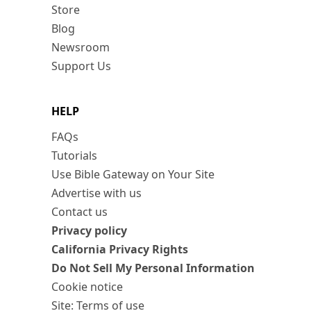
Store
Blog
Newsroom
Support Us
HELP
FAQs
Tutorials
Use Bible Gateway on Your Site
Advertise with us
Contact us
Privacy policy
California Privacy Rights
Do Not Sell My Personal Information
Cookie notice
Site: Terms of use